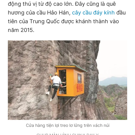
động thú vị từ độ cao lớn. Đây cũng là quê
hương của cầu Hảo Hán,
cây cầu đáy kính
đầu
tiên của
Trung Quốc được
khánh thành vào
Đọc Thanh Niên trên điện thoại
năm 2015.
Theo dõi báo trên
Hotline
Liên hệ quảng cáo
0906 645 777
0908 780 404
Đặt báo
Quảng cáo
RSS
Tòa soạn
Chính sách bảo
Tổng biên tập: Nguyễn Ngọc Toàn
Phó tổng biên tập thường trực: Hải Thành
Phó tổng biên tập: Lâm Hiếu Dũng
Cửa hàng tiện lợi treo lơ lửng trên vách núi
Phó tổng biên tập: Trần Việt Hưng
Tổng thư ký tòa soạn: Đức Trung