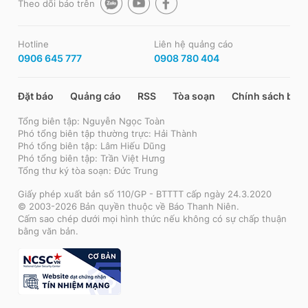
Theo dõi báo trên
Hotline
Liên hệ quảng cáo
0906 645 777
0908 780 404
Đặt báo
Quảng cáo
RSS
Tòa soạn
Chính sách bảo
Tổng biên tập: Nguyễn Ngọc Toàn
Phó tổng biên tập thường trực: Hải Thành
Phó tổng biên tập: Lâm Hiếu Dũng
Phó tổng biên tập: Trần Việt Hưng
Tổng thư ký tòa soạn: Đức Trung
Giấy phép xuất bản số 110/GP - BTTTT cấp ngày 24.3.2020
© 2003-2026 Bản quyền thuộc về Báo Thanh Niên.
Cấm sao chép dưới mọi hình thức nếu không có sự chấp thuận
bằng văn bản.