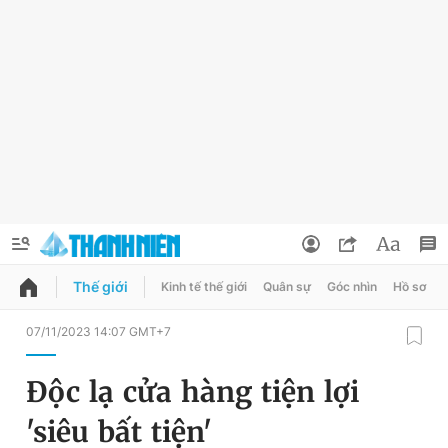
Thế giới
Kinh tế thế giới
Quân sự
Góc nhìn
Hồ sơ
QUẢNG CÁO
ĐẶT BÁO
07/11/2023 14:07 GMT+7
Thông tin tài khoản
Độc lạ cửa hàng tiện lợi
Đổi mật khẩu
Chuyên mục
'siêu bất tiện'
Tin đã lưu