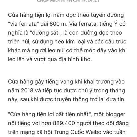
CHỤP MÀN HÌNH CHINA DAILY
Giấy phép xuất bản số 110/GP - BTTTT cấp ngày 24.3.2020
© 2003-2026 Bản quyền thuộc về Báo Thanh Niên. Cấm sao
Cửa hàng tiện lợi nằm dọc theo tuyến đường
chép dưới mọi hình thức nếu không có sự chấp thuận bằng văn
bản. Phát triển bởi ePi Technologies, JSC.
"via ferrata" dài 800 m. Via ferrata, tiếng Ý có
nghĩa là "đường sắt", là con đường dọc theo
triền núi, sử dụng neo kim loại và các cấu trúc
khác mà người leo núi có thể móc dây vào khi
leo lên và vượt qua địa hình khó.
Cửa hàng gây tiếng vang khi khai trương vào
năm 2018 và tiếp tục được chú ý trong tháng
này, sau khi được truyền thông trở lại đưa tin.
"Cử
a hàng tiện lợi bất tiện nh
ất", một blogger
nổi tiếng với hơn 889.400 người theo dõi đăng
trên mạng xã hội Trung Quốc Weibo vào tuần