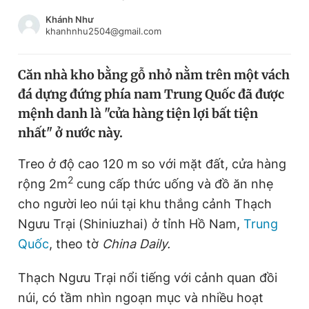
Chuyên mục khác
Khánh Như
Tin đã xem
khanhnhu2504@gmail.com
Chào ngày mới
Tin 24h
Đăng xuất
Căn nhà kho bằng gỗ nhỏ nằm trên một vách
Tin thị trường
Tin 360
đá dựng đứng phía nam Trung Quốc đã được
mệnh danh là "cửa hàng tiện lợi bất tiện
Video
Magazine
nhất" ở nước này.
Treo ở độ cao 120 m so với mặt đất, cửa hàng
2
rộng 2m
cung cấp thức uống và đồ ăn nhẹ
Sản phẩm khác
cho người leo núi tại khu thắng cảnh Thạch
Tiện ích
Bạn cần biết
Ngưu Trại
(Shiniuzhai
)
ở tỉnh
Hồ Nam
,
Trung
Quốc
, theo tờ
China Daily.
Thông tin tòa soạn
Liên hệ quảng cáo
Thạch Ngưu Trại nổi tiếng với cảnh quan đồi
núi, có tầm nhìn ngoạn mục và nhiều hoạt