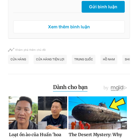
Gửi bình luận
Xem thêm bình luận
Khám phá thêm chủ đề
CỬA HÀNG
CỬA HÀNG TIỆN LỢI
TRUNG QUỐC
HỒ NAM
SHINIUZ