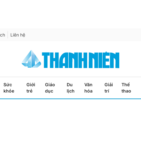
ích
Liên hệ
Sức
Giới
Giáo
Du
Văn
Giải
Thể
khỏe
trẻ
dục
lịch
hóa
trí
thao