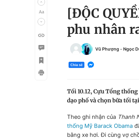
[ĐỘC QUYỀ
phu nhân ra
Vũ Phượng
-
Ngọc 
Chia sẻ
Tối 10.12, Cựu Tổng thống
dạo phố và chọn bữa tối t
Theo ghi nhận của
Thanh N
thống Mỹ Barack Obama
đã
bằng xe hơi. Đi cùng vợ c