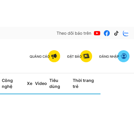
Theo dõi báo trên
QUẢNG CÁO
ĐẶT BÁO
ĐĂNG NHẬP
Công
Tiêu
Thời trang
Xe
Video
nghệ
dùng
trẻ