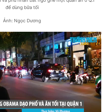
và phu nhân bất ngờ ghé một quán ăn ở Q.1
để dùng bữa tối
Ảnh: Ngọc Dương