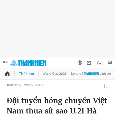
Thể thao
World Cup 2026
Bóng đá
sinh viên
QUẢNG CÁO
ĐẶT BÁO
18/07/2025 20:35 GMT+7
Thông tin tài khoản
Đội tuyển bóng chuyền Việt
Đổi mật khẩu
Chuyên mục
Nam thua sít sao U.21 Hà
Tin đã lưu