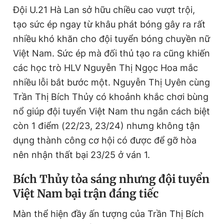
Đội U.21 Hà Lan sở hữu chiều cao vượt trội,
Giấy phép xuất bản số 110/GP - BTTTT cấp ngày 24.3.2020
© 2003-2026 Bản quyền thuộc về Báo Thanh Niên. Cấm sao
tạo sức ép ngay từ khâu phát bóng gây ra rất
chép dưới mọi hình thức nếu không có sự chấp thuận bằng văn
bản. Phát triển bởi ePi Technologies, JSC.
nhiều khó khăn cho đội tuyển bóng chuyền nữ
Việt Nam. Sức ép mà đối thủ tạo ra cũng khiến
các học trò HLV Nguyễn Thị Ngọc Hoa mắc
nhiều lỗi bắt bước một. Nguyễn Thị Uyên cùng
Trần Thị Bích Thủy có khoảnh khắc chơi bùng
nổ giúp đội tuyển Việt Nam thu ngắn cách biệt
còn 1 điểm (22/23, 23/24) nhưng không tận
dụng thành công cơ hội có được để gỡ hòa
nên nhận thất bại 23/25 ở ván 1.
Bích Thủy tỏa sáng nhưng đội tuyển
Việt Nam bại trận đáng tiếc
Màn thể hiện đầy ấn tượng của Trần Thị Bích