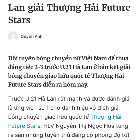
Lan giải Thượng Hải Future
Chuyên mục khác
Tin đã xem
Stars
Chào ngày mới
Tin 24h
Đăng xuất
Quỳnh Anh
Tin thị trường
Tin 360
Đội tuyển bóng chuyền nữ Việt Nam để thua
Video
Magazine
đáng tiếc 2-3 trước U.21 Hà Lan ở bán kết giải
bóng chuyền giao hữu quốc tế Thượng Hải
Sản phẩm khác
Future Stars diễn ra hôm nay.
Tiện ích
Bạn cần biết
Trước U.21 Hà Lan rất mạnh và được đánh giá
là ứng viên số 1 cho danh hiệu vô địch giải
Thông tin tòa soạn
Liên hệ quảng cáo
bóng chuyền giao hữu quốc tế
Thượng Hải
Future Stars
, HLV Nguyễn Thị Ngọc Hoa tung
ra sân những tuyển thủ đang có phong độ tốt