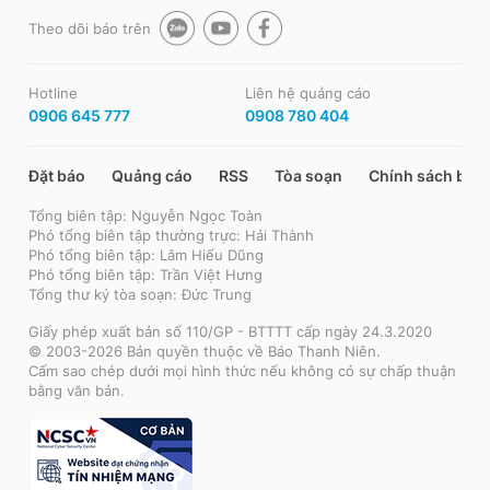
Theo dõi báo trên
Hotline
Liên hệ quảng cáo
0906 645 777
0908 780 404
Đặt báo
Quảng cáo
RSS
Tòa soạn
Chính sách bảo
Tổng biên tập: Nguyễn Ngọc Toàn
Phó tổng biên tập thường trực: Hải Thành
Phó tổng biên tập: Lâm Hiếu Dũng
Phó tổng biên tập: Trần Việt Hưng
Tổng thư ký tòa soạn: Đức Trung
Giấy phép xuất bản số 110/GP - BTTTT cấp ngày 24.3.2020
© 2003-2026 Bản quyền thuộc về Báo Thanh Niên.
Cấm sao chép dưới mọi hình thức nếu không có sự chấp thuận
bằng văn bản.