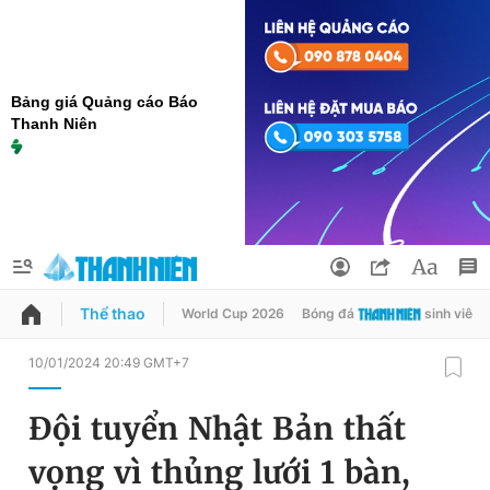
Bảng giá Quảng cáo Báo
Thanh Niên
Thể thao
World Cup 2026
Bóng đá
sinh viên
QUẢNG CÁO
ĐẶT BÁO
10/01/2024 20:49 GMT+7
Thông tin tài khoản
Đội tuyển Nhật Bản thất
Đổi mật khẩu
Chuyên mục
vọng vì thủng lưới 1 bàn,
Tin đã lưu