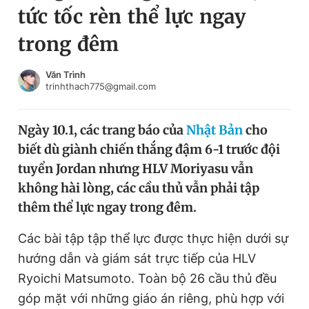
tức tốc rèn thể lực ngay
Chuyên mục khác
Tin đã xem
trong đêm
Chào ngày mới
Tin 24h
Đăng xuất
Văn Trình
trinhthach775@gmail.com
Tin thị trường
Tin 360
Ngày 10.1, các trang báo của
Nhật Bản
cho
Video
Magazine
biết dù giành chiến thắng đậm 6-1 trước đội
tuyển Jordan nhưng HLV Moriyasu vẫn
Sản phẩm khác
không hài lòng, các cầu thủ vẫn phải tập
thêm thể lực ngay trong đêm.
Tiện ích
Bạn cần biết
Các bài tập tập thể lực được thực hiện dưới sự
Thông tin tòa soạn
Liên hệ quảng cáo
hướng dẫn và giám sát trực tiếp của HLV
Ryoichi Matsumoto. Toàn bộ 26 cầu thủ đều
góp mặt với những giáo án riêng, phù hợp với