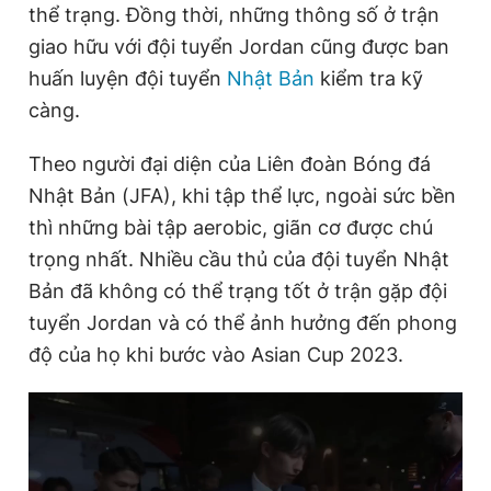
thể trạng. Đồng thời, những thông số ở trận
giao hữu với đội tuyển Jordan cũng được ban
huấn luyện đội tuyển
Nhật Bản
kiểm tra kỹ
Đọc Thanh Niên trên điện thoại
càng.
Theo người đại diện của Liên đoàn Bóng đá
Nhật Bản (JFA), khi tập thể lực, ngoài sức bền
Theo dõi báo trên
thì những bài tập aerobic, giãn cơ được chú
trọng nhất. Nhiều cầu thủ của đội tuyển Nhật
Hotline
Liên hệ quảng cáo
Bản đã không có thể trạng tốt ở trận gặp đội
0906 645 777
0908 780 404
tuyển Jordan và có thể ảnh hưởng đến phong
độ của họ khi bước vào Asian Cup 2023.
Đặt báo
Quảng cáo
RSS
Tòa soạn
Chính sách bảo
Tổng biên tập: Nguyễn Ngọc Toàn
Phó tổng biên tập thường trực: Hải Thành
Phó tổng biên tập: Lâm Hiếu Dũng
Phó tổng biên tập: Trần Việt Hưng
Tổng thư ký tòa soạn: Đức Trung