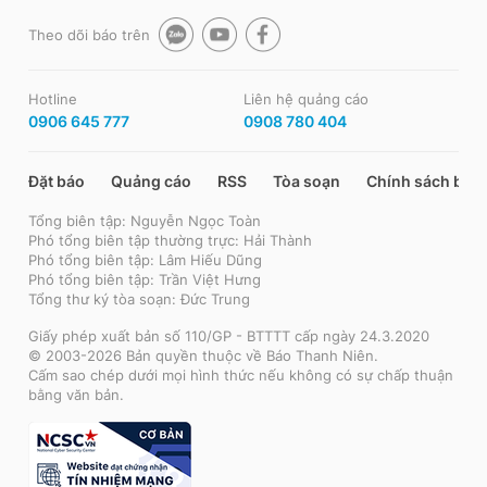
Theo dõi báo trên
Hotline
Liên hệ quảng cáo
0906 645 777
0908 780 404
Đặt báo
Quảng cáo
RSS
Tòa soạn
Chính sách bảo
Tổng biên tập: Nguyễn Ngọc Toàn
Phó tổng biên tập thường trực: Hải Thành
Phó tổng biên tập: Lâm Hiếu Dũng
Phó tổng biên tập: Trần Việt Hưng
Tổng thư ký tòa soạn: Đức Trung
Giấy phép xuất bản số 110/GP - BTTTT cấp ngày 24.3.2020
© 2003-2026 Bản quyền thuộc về Báo Thanh Niên.
Cấm sao chép dưới mọi hình thức nếu không có sự chấp thuận
bằng văn bản.