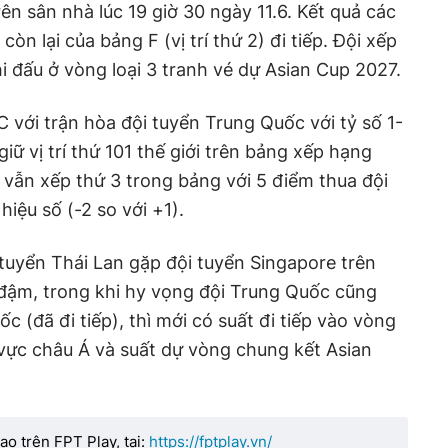
rên sân nhà lúc 19 giờ 30 ngày 11.6. Kết quả các
còn lại của bảng F (vị trí thứ 2) đi tiếp. Đội xếp
hi đấu ở vòng loại 3 tranh vé dự Asian Cup 2027.
 với trận hòa đội tuyển Trung Quốc với tỷ số 1-
iữ vị trí thứ 101 thế giới trên bảng xếp hạng
" vẫn xếp thứ 3 trong bảng với 5 điểm thua đội
iệu số (-2 so với +1).
i tuyển Thái Lan gặp đội tuyển Singapore trên
 đậm, trong khi hy vọng đội Trung Quốc cũng
 (đã đi tiếp), thì mới có suất đi tiếp vào vòng
vực châu Á và suất dự vòng chung kết Asian
o trên FPT Play, tại:
https://fptplay.vn/