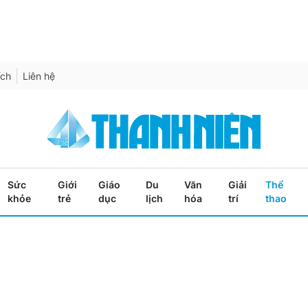
ích
Liên hệ
Sức
Giới
Giáo
Du
Văn
Giải
Thể
khỏe
trẻ
dục
lịch
hóa
trí
thao