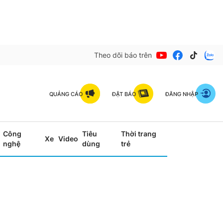
Theo dõi báo trên
QUẢNG CÁO
ĐẶT BÁO
ĐĂNG NHẬP
Công
Tiêu
Thời trang
Xe
Video
nghệ
dùng
trẻ