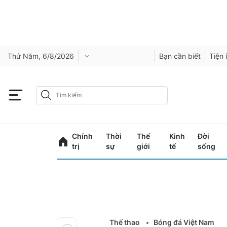
Thứ Năm, 6/8/2026
Bạn cần biết
Tiện 
Chính
Thời
Thế
Kinh
Đời
trị
sự
giới
tế
sống
Thể thao
Bóng đá Việt Nam