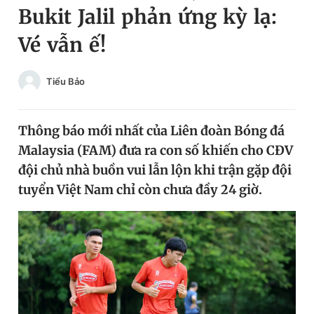
Bukit Jalil phản ứng kỳ lạ:
Chuyên mục khác
Tin đã xem
Vé vẫn ế!
Chào ngày mới
Tin 24h
Đăng xuất
Tiểu Bảo
Tin thị trường
Tin 360
Thông báo mới nhất của Liên đoàn Bóng đá
Video
Magazine
Malaysia (FAM) đưa ra con số khiến cho CĐV
đội chủ nhà buồn vui lẫn lộn khi trận gặp đội
Sản phẩm khác
tuyển Việt Nam chỉ còn chưa đầy 24 giờ.
Tiện ích
Bạn cần biết
Thông tin tòa soạn
Liên hệ quảng cáo