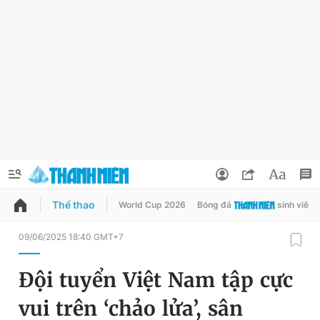
Thể thao
World Cup 2026
Bóng đá
sinh viên
QUẢNG CÁO
ĐẶT BÁO
09/06/2025 18:40 GMT+7
Thông tin tài khoản
Đội tuyển Việt Nam tập cực
Đổi mật khẩu
Chuyên mục
vui trên ‘chảo lửa’, sân
Tin đã lưu