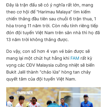
Đây là trận đấu sẽ có ý nghĩa rất lớn, mang
Giấy phép xuất bản số 110/GP - BTTTT cấp ngày 24.3.2020
© 2003-2026 Bản quyền thuộc về Báo Thanh Niên. Cấm sao
theo cơ hội để "Harimau Malaya" tìm kiếm
chép dưới mọi hình thức nếu không có sự chấp thuận bằng văn
bản. Phát triển bởi ePi Technologies, JSC.
chiến thắng đầu tiên sau chuỗi 6 trận thua, 1
hòa trong 11 năm trời. Còn nếu tính riêng tiếp
đón đội tuyển Việt Nam trên sân nhà thì họ đã
13 năm trời không thắng được.
Do vậy, con số hơn 4 vạn vé bán được sẽ
mang lại một chút hụt hẫng khi
FAM
rất kỳ
vọng các CĐV Malaysia cuồng nhiệt sẽ biến
Bukit Jalil thành "chảo lửa" hòng tan chảy
quyết tâm của đội tuyển Việt Nam.