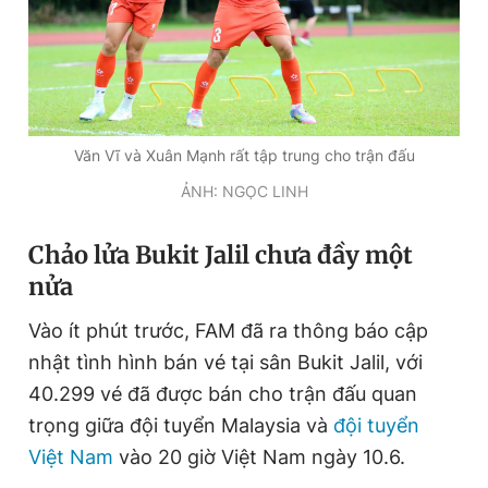
Đọc Thanh Niên trên điện thoại
Văn Vĩ và Xuân Mạnh rất tập trung cho trận đấu
ẢNH: NGỌC LINH
Theo dõi báo trên
Chảo lửa Bukit Jalil chưa đầy một
Hotline
Liên hệ quảng cáo
nửa
0906 645 777
0908 780 404
Vào ít phút trước, FAM đã ra thông báo cập
Đặt báo
Quảng cáo
RSS
Tòa soạn
Chính sách bảo
nhật tình hình bán vé tại sân Bukit Jalil, với
40.299 vé đã được bán cho trận đấu quan
Tổng biên tập: Nguyễn Ngọc Toàn
Phó tổng biên tập thường trực: Hải Thành
trọng giữa đội tuyển Malaysia và
đội tuyển
Phó tổng biên tập: Lâm Hiếu Dũng
Phó tổng biên tập: Trần Việt Hưng
Việt Nam
vào 20 giờ Việt Nam ngày 10.6.
Tổng thư ký tòa soạn: Đức Trung