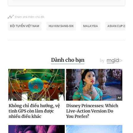
Khám phá thêm chủ đề
ĐỘI TUYỂN VIỆT NAM
HLV KIM SANG-SIK
MALAYSIA
ASIAN CUP 2027