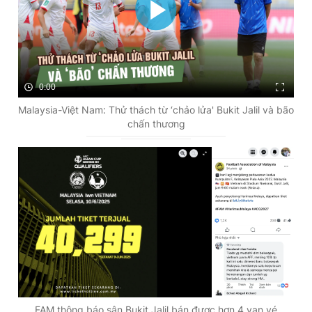
0:00
Malaysia-Việt Nam: Thử thách từ ‘chảo lửa' Bukit Jalil và bão
chấn thương
FAM thông báo sân Bukit Jalil bán được hơn 4 vạn vé