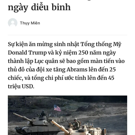
ngày diễu binh
Chuyên mục khác
Tin đã xem
Chào ngày mới
Tin 24h
Thụy Miên
Đăng xuất
Tin thị trường
Tin 360
Sự kiện ăn mừng sinh nhật Tổng thống Mỹ
Donald Trump và kỷ niệm 250 năm ngày
Video
Magazine
thành lập Lục quân sẽ bao gồm màn tiến vào
thủ đô của đội xe tăng Abrams lên đến 25
chiếc, và tổng chi phí ước tính lên đến 45
Sản phẩm khác
triệu USD.
Tiện ích
Bạn cần biết
Thông tin tòa soạn
Liên hệ quảng cáo