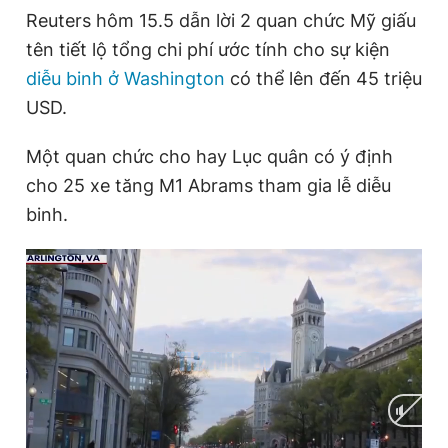
Reuters hôm 15.5 dẫn lời 2 quan chức Mỹ giấu
Giấy phép xuất bản số 110/GP - BTTTT cấp ngày 24.3.2020
© 2003-2026 Bản quyền thuộc về Báo Thanh Niên. Cấm sao
tên tiết lộ tổng chi phí ước tính cho sự kiện
chép dưới mọi hình thức nếu không có sự chấp thuận bằng văn
bản. Phát triển bởi ePi Technologies, JSC.
diễu binh ở Washington
có thể lên đến 45 triệu
USD.
Một quan chức cho hay Lục quân có ý định
cho 25 xe tăng M1 Abrams tham gia lễ diễu
binh.