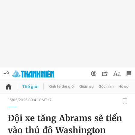
Thế giới
Kinh tế thế giới
Quân sự
Góc nhìn
Hồ sơ
QUẢNG CÁO
ĐẶT BÁO
15/05/2025 09:41 GMT+7
Thông tin tài khoản
Đội xe tăng Abrams sẽ tiến
Đổi mật khẩu
Chuyên mục
vào thủ đô Washington
Tin đã lưu