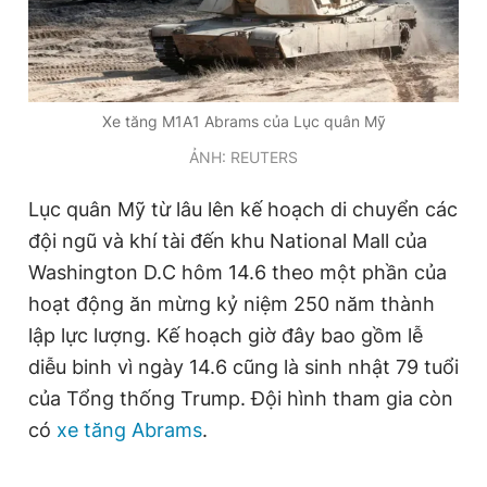
Đọc Thanh Niên trên điện thoại
Xe tăng M1A1 Abrams của Lục quân Mỹ
ẢNH: REUTERS
Lục quân Mỹ từ lâu lên kế hoạch di chuyển các
Theo dõi báo trên
đội ngũ và khí tài đến khu National Mall của
Washington D.C hôm 14.6 theo một phần của
Hotline
Liên hệ quảng cáo
0906 645 777
0908 780 404
hoạt động ăn mừng kỷ niệm 250 năm thành
lập lực lượng. Kế hoạch giờ đây bao gồm lễ
Đặt báo
Quảng cáo
RSS
Tòa soạn
Chính sách bảo
diễu binh vì ngày 14.6 cũng là sinh nhật 79 tuổi
Tổng biên tập: Nguyễn Ngọc Toàn
của Tổng thống Trump. Đội hình tham gia còn
Phó tổng biên tập thường trực: Hải Thành
có
xe tăng Abrams
.
Phó tổng biên tập: Lâm Hiếu Dũng
Phó tổng biên tập: Trần Việt Hưng
Tổng thư ký tòa soạn: Đức Trung