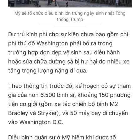
C
0:02
/
D
1:57
Mỹ sẽ tổ chức diễu binh lớn trùng ngày sinh nhật Tổng
thống Trump
u
u
r
r
Dự trù kinh phí cho sự kiện chưa bao gồm chi
r
a
phí thủ đô Washington phải bỏ ra trong
e
t
trường hợp dọn dẹp vệ sinh sau diễu hành
n
i
hoặc sửa chữa đường sá bị hư hại do nhiều xe
t
o
tăng trọng lượng nặng đi qua.
T
n
Theo thông tin trước đó, kế hoạch có sự tham
i
gia của hơn 6.500 binh sĩ, khoảng 150 phương
m
tiện cơ giới (gồm xe tác chiến bộ binh M2
e
Bradley và Stryker), và 50 máy bay di chuyển
vào Washington D.C.
Diễu binh quân sự ở Mỹ hiếm khi được tổ