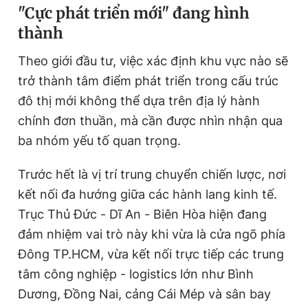
"Cực phát triển mới" đang hình
thành
Đọc Thanh Niên trên điện thoại
Theo giới đầu tư, việc xác định khu vực nào sẽ
trở thành tâm điểm phát triển trong cấu trúc
đô thị mới không thể dựa trên địa lý hành
chính đơn thuần, mà cần được nhìn nhận qua
Theo dõi báo trên
ba nhóm yếu tố quan trọng.
Hotline
Liên hệ quảng cáo
Trước hết là vị trí trung chuyển chiến lược, nơi
0906 645 777
0908 780 404
kết nối đa hướng giữa các hành lang kinh tế.
Trục Thủ Đức - Dĩ An - Biên Hòa hiện đang
Đặt báo
Quảng cáo
RSS
Tòa soạn
Chính sách bảo
đảm nhiệm vai trò này khi vừa là cửa ngõ phía
Tổng biên tập: Nguyễn Ngọc Toàn
Đông TP.HCM, vừa kết nối trực tiếp các trung
Phó tổng biên tập thường trực: Hải Thành
tâm công nghiệp - logistics lớn như Bình
Phó tổng biên tập: Lâm Hiếu Dũng
Phó tổng biên tập: Trần Việt Hưng
Dương, Đồng Nai, cảng Cái Mép và sân bay
Tổng thư ký tòa soạn: Đức Trung