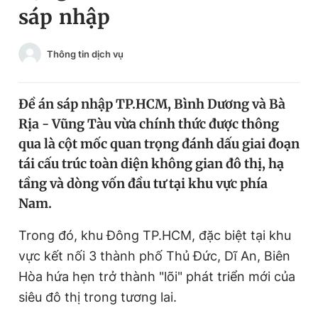
sáp nhập
Chuyên mục khác
Tin đã xem
Chào ngày mới
Tin 24h
Thông tin dịch vụ
Đăng xuất
Tin thị trường
Tin 360
Đề án sáp nhập TP.HCM, Bình Dương và Bà
Rịa - Vũng Tàu vừa chính thức được thông
Video
Magazine
qua là cột mốc quan trọng đánh dấu giai đoạn
tái cấu trúc toàn diện không gian đô thị, hạ
tầng và dòng vốn đầu tư tại khu vực phía
Sản phẩm khác
Nam.
Tiện ích
Bạn cần biết
Trong đó, khu Đông TP.HCM, đặc biệt tại khu
vực kết nối 3 thành phố Thủ Đức, Dĩ An, Biên
Thông tin tòa soạn
Liên hệ quảng cáo
Hòa hứa hẹn trở thành "lõi" phát triển mới của
siêu đô thị trong tương lai.