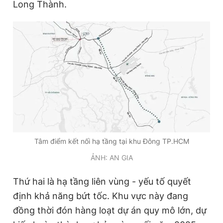
Long Thành.
Giấy phép xuất bản số 110/GP - BTTTT cấp ngày 24.3.2020
© 2003-2026 Bản quyền thuộc về Báo Thanh Niên. Cấm sao
chép dưới mọi hình thức nếu không có sự chấp thuận bằng văn
bản. Phát triển bởi ePi Technologies, JSC.
Tâm điểm kết nối hạ tầng tại khu Đông TP.HCM
ẢNH: AN GIA
Thứ hai là hạ tầng liên vùng - yếu tố quyết
định khả năng bứt tốc. Khu vực này đang
đồng thời đón hàng loạt dự án quy mô lớn, dự