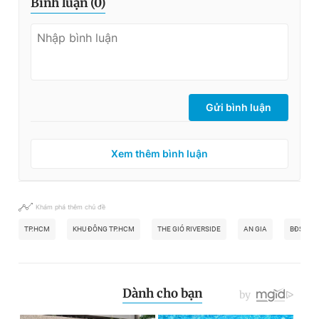
Bình luận (
0
)
Gửi bình luận
Xem thêm bình luận
Khám phá thêm chủ đề
TP.HCM
KHU ĐÔNG TP.HCM
THE GIÓ RIVERSIDE
AN GIA
BĐS KHU