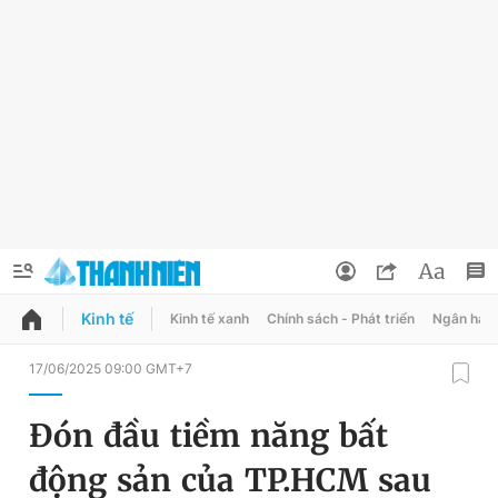
Kinh tế
Kinh tế xanh
Chính sách - Phát triển
Ngân hàn
QUẢNG CÁO
ĐẶT BÁO
17/06/2025 09:00 GMT+7
Thông tin tài khoản
Đón đầu tiềm năng bất
Đổi mật khẩu
Chuyên mục
động sản của TP.HCM sau
Tin đã lưu