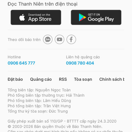
Đọc Thanh Niên trên điện thoại
Theo dõi báo trên
Hotline
Liên hệ quảng cáo
0906 645 777
0908 780 404
Đặt báo
Quảng cáo
RSS
Tòa soạn
Chính sách bảo
Tổng biên tập: Nguyễn Ngọc Toàn
Phó tổng biên tập thường trực: Hải Thành
Phó tổng biên tập: Lâm Hiếu Dũng
Phó tổng biên tập: Trần Việt Hưng
Tổng thư ký tòa soạn: Đức Trung
Giấy phép xuất bản số 110/GP - BTTTT cấp ngày 24.3.2020
© 2003-2026 Bản quyền thuộc về Báo Thanh Niên.
Cấm sao chép dưới mọi hình thức nếu không có sự chấp thuận