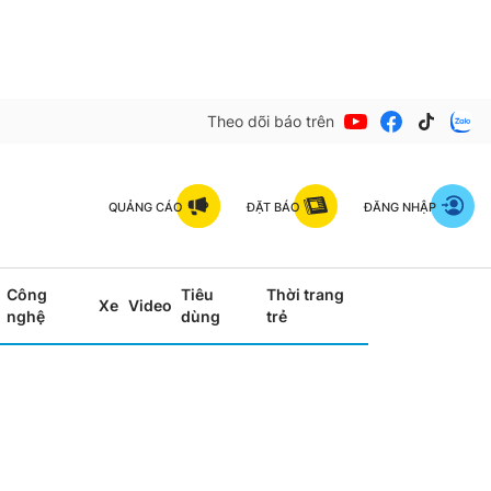
Theo dõi báo trên
QUẢNG CÁO
ĐẶT BÁO
ĐĂNG NHẬP
Công
Tiêu
Thời trang
Xe
Video
nghệ
dùng
trẻ