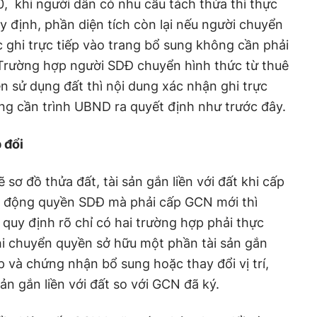
0, khi người dân có nhu cầu tách thửa thì thực
y định, phần diện tích còn lại nếu người chuyển
ghi trực tiếp vào trang bổ sung không cần phải
 Trường hợp người SDĐ chuyển hình thức từ thuê
ền sử dụng đất thì nội dung xác nhận ghi trực
ng cần trình UBND ra quyết định như trước đây.
 đổi
 sơ đồ thửa đất, tài sản gắn liền với đất khi cấp
n động quyền SDĐ mà phải cấp GCN mới thì
 quy định rõ chỉ có hai trường hợp phải thực
khi chuyển quyền sở hữu một phần tài sản gắn
p và chứng nhận bổ sung hoặc thay đổi vị trí,
 sản gắn liền với đất so với GCN đã ký.