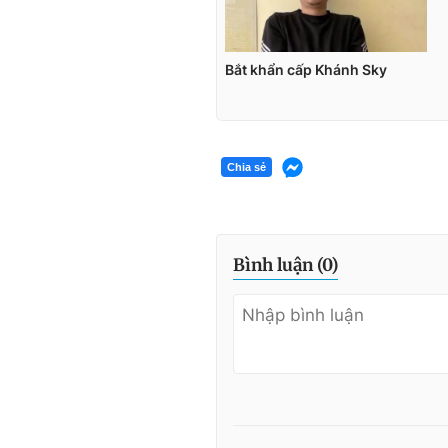
Chia sẻ
Bình luận (
0
)