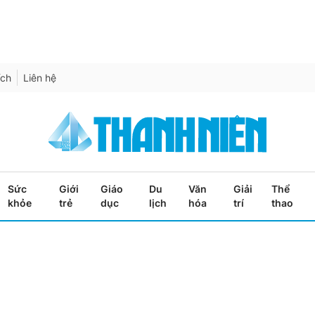
ích
Liên hệ
Sức
Giới
Giáo
Du
Văn
Giải
Thể
khỏe
trẻ
dục
lịch
hóa
trí
thao