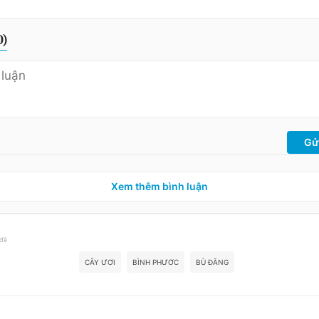
0
)
Gử
Xem thêm bình luận
 đề
CÂY ƯƠI
BÌNH PHƯƠC
BÙ ĐĂNG