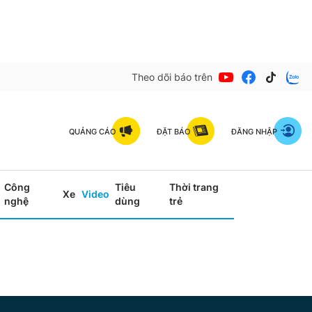
Theo dõi báo trên
QUẢNG CÁO
ĐẶT BÁO
ĐĂNG NHẬP
Công
Tiêu
Thời trang
Xe
Video
nghệ
dùng
trẻ