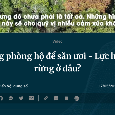
Video
 phòng hộ để săn ươi - Lực 
rừng ở đâu?
riển Nội dung số
17/05/20