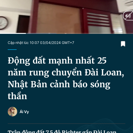
Chuyên mục khác
Tin đã xem
Chào ngày mới
Tin 24h
Đăng xuất
Tin thị trường
Tin 360
Current
0:20
/
Duration
1:41
Cập nhật lúc 10:07 03/04/2024 GMT+7
Time
Video
Magazine
Động đất mạnh nhất 25
năm rung chuyển Đài Loan,
Sản phẩm khác
Nhật Bản cảnh báo sóng
Tiện ích
Bạn cần biết
thần
Thông tin tòa soạn
Liên hệ quảng cáo
Ái Vy
Trận động đất 7,5 độ Richter gần Đài Loan