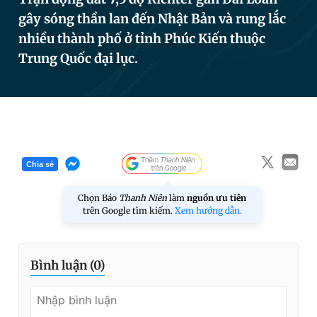
gây sóng thần lan đến Nhật Bản và rung lắc
nhiều thành phố ở tỉnh Phúc Kiến thuộc
Đọc Thanh Niên trên điện thoại
Trung Quốc đại lục.
Theo dõi báo trên
Chia sẻ
Hotline
Liên hệ quảng cáo
0906 645 777
0908 780 404
Chọn Báo
Thanh Niên
làm
nguồn ưu tiên
trên Google tìm kiếm.
Xem hướng dẫn.
Đặt báo
Quảng cáo
RSS
Tòa soạn
Chính sách bảo
Tổng biên tập: Nguyễn Ngọc Toàn
Bình luận (
0
)
Phó tổng biên tập thường trực: Hải Thành
Phó tổng biên tập: Lâm Hiếu Dũng
Phó tổng biên tập: Trần Việt Hưng
Tổng thư ký tòa soạn: Đức Trung