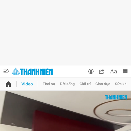
Video
Thời sự
Đời sống
Giải trí
Giáo dục
Sức khỏe
QUẢNG CÁO
ĐẶT BÁO
Thông tin tài khoản
Đổi mật khẩu
Chuyên mục
Tin đã lưu