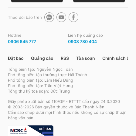
Theo dõi báo trên
Hotline
Liên hệ quảng cáo
0906 645 777
0908 780 404
Đặt báo
Quảng cáo
RSS
Tòa soạn
Chính sách bảo
Tổng biên tập: Nguyễn Ngọc Toàn
Phó tổng biên tập thường trực: Hải Thành
Phó tổng biên tập: Lâm Hiếu Dũng
Phó tổng biên tập: Trần Việt Hưng
Tổng thư ký tòa soạn: Đức Trung
Giấy phép xuất bản số 110/GP - BTTTT cấp ngày 24.3.2020
© 2003-2026 Bản quyền thuộc về Báo Thanh Niên.
Cấm sao chép dưới mọi hình thức nếu không có sự chấp thuận
bằng văn bản.