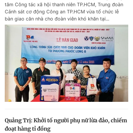
tâm Công tác xã hội thanh niên TP.HCM, Trung đoàn
Cảnh sát cơ động Công an TP.HCM vừa tổ chức lễ
bàn giao căn nhà cho đoàn viên khó khăn tại...
Đọc Thanh Niên trên điện thoại
Theo dõi báo trên
Hotline
Liên hệ quảng cáo
0906 645 777
0908 780 404
Đặt báo
Quảng cáo
RSS
Tòa soạn
Chính sách bảo m
Tổng biên tập: Nguyễn Ngọc Toàn
Phó tổng biên tập thường trực: Hải Thành
Phó tổng biên tập: Lâm Hiếu Dũng
Quảng Trị: Khởi tố người phụ nữ lừa đảo, chiếm
Phó tổng biên tập: Trần Việt Hưng
đoạt hàng tỉ đồng
Tổng thư ký tòa soạn: Đức Trung