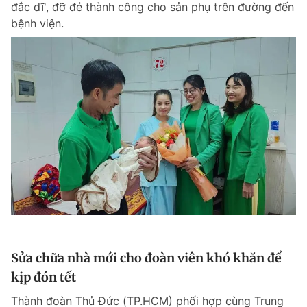
đắc dĩ', đỡ đẻ thành công cho sản phụ trên đường đến
Chuyên mục khác
bệnh viện.
Tin đã xem
Chào ngày mới
Tin 24h
Đăng xuất
Tin thị trường
Tin 360
Video
Magazine
Sản phẩm khác
Tiện ích
Bạn cần biết
Thông tin tòa soạn
Liên hệ quảng cáo
Sửa chữa nhà mới cho đoàn viên khó khăn để
kịp đón tết
Thành đoàn Thủ Đức (TP.HCM) phối hợp cùng Trung