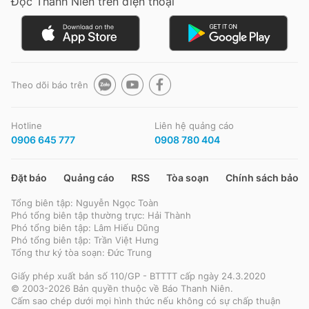
Đọc Thanh Niên trên điện thoại
Theo dõi báo trên
Hotline
Liên hệ quảng cáo
0906 645 777
0908 780 404
Đặt báo
Quảng cáo
RSS
Tòa soạn
Chính sách bảo m
Tổng biên tập: Nguyễn Ngọc Toàn
Phó tổng biên tập thường trực: Hải Thành
Phó tổng biên tập: Lâm Hiếu Dũng
Phó tổng biên tập: Trần Việt Hưng
Tổng thư ký tòa soạn: Đức Trung
Giấy phép xuất bản số 110/GP - BTTTT cấp ngày 24.3.2020
© 2003-2026 Bản quyền thuộc về Báo Thanh Niên.
Cấm sao chép dưới mọi hình thức nếu không có sự chấp thuận