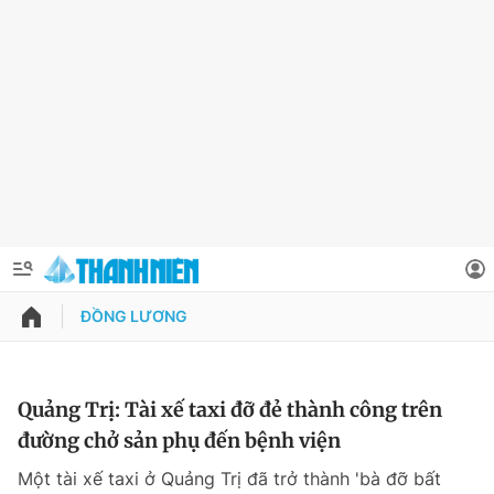
ĐỒNG LƯƠNG
QUẢNG CÁO
ĐẶT BÁO
Thông tin tài khoản
Quảng Trị: Tài xế taxi đỡ đẻ thành công trên
đường chở sản phụ đến bệnh viện
Đổi mật khẩu
Chuyên mục
Một tài xế taxi ở Quảng Trị đã trở thành 'bà đỡ bất
Tin đã lưu