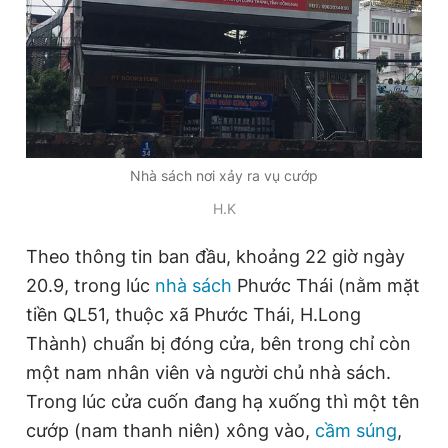
Đọc Thanh Niên trên điện thoại
Nhà sách nơi xảy ra vụ cướp
Theo dõi báo trên
H.K
Hotline
Liên hệ quảng cáo
Theo thông tin ban đầu, khoảng 22 giờ ngày
0906 645 777
0908 780 404
20.9, trong lúc
nhà sách
Phước Thái (nằm mặt
tiền QL51, thuộc xã Phước Thái, H.Long
Đặt báo
Quảng cáo
RSS
Tòa soạn
Chính sách bảo
Thành) chuẩn bị đóng cửa, bên trong chỉ còn
Tổng biên tập: Nguyễn Ngọc Toàn
một nam nhân viên và người chủ nhà sách.
Phó tổng biên tập thường trực: Hải Thành
Phó tổng biên tập: Lâm Hiếu Dũng
Trong lúc cửa cuốn đang hạ xuống thì một tên
Phó tổng biên tập: Trần Việt Hưng
cướp (nam thanh niên) xông vào,
cầm súng
,
Tổng thư ký tòa soạn: Đức Trung