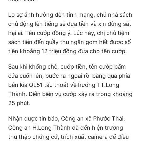
n
i
t
o
Lo sợ ảnh hưởng đến tính mạng, chủ nhà sách
T
n
chủ động lên tiếng sẽ đưa tiền và xin đừng sát
i
hại ai. Tên cướp đồng ý. Lúc này, chị chủ tiệm
sách tiến đến quầy thu ngân gom hết được số
m
tiền khoảng 12 triệu đồng đưa cho tên cướp.
e
Sau khi khống chế, cướp tiền, tên cướp bấm
cửa cuốn lên, bước ra ngoài rồi băng qua phía
bên kia QL51 tẩu thoát về hướng TT.Long
Thành. Diễn biến vụ cướp xảy ra trong khoảng
25 phút.
Nhận được tin báo, Công an xã Phước Thái,
Công an H.Long Thành đã đến hiện trường
thu thập chứng cứ, trích xuất camera để điều