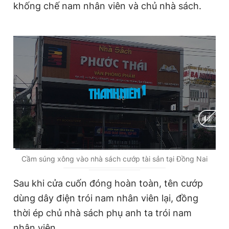
khống chế nam nhân viên và chủ nhà sách.
Giấy phép xuất bản số 110/GP - BTTTT cấp ngày 24.3.2020
© 2003-2026 Bản quyền thuộc về Báo Thanh Niên. Cấm sao
chép dưới mọi hình thức nếu không có sự chấp thuận bằng văn
bản. Phát triển bởi ePi Technologies, JSC.
C
0:01
/
D
1:29
Cầm súng xông vào nhà sách cướp tài sản tại Đồng Nai
u
u
Sau khi cửa cuốn đóng hoàn toàn, tên cướp
r
r
dùng dây điện trói nam nhân viên lại, đồng
r
a
thời ép chủ nhà sách phụ anh ta trói nam
e
t
nhân viên.