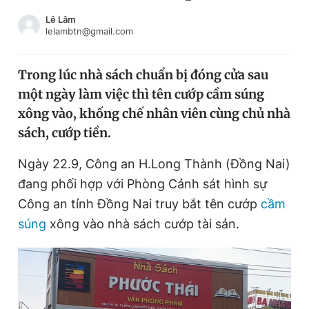
Chuyên mục khác
Lê Lâm
Tin đã xem
lelambtn@gmail.com
Chào ngày mới
Tin 24h
Đăng xuất
Trong lúc nhà sách chuẩn bị đóng cửa sau
Tin thị trường
Tin 360
một ngày làm việc thì tên cướp cầm súng
xông vào, khống chế nhân viên cùng chủ nhà
Video
Magazine
sách, cướp tiền.
Ngày 22.9, Công an H.Long Thành (Đồng Nai)
đang phối hợp với Phòng Cảnh sát hình sự
Sản phẩm khác
Công an tỉnh Đồng Nai truy bắt tên cướp
cầm
Tiện ích
Bạn cần biết
súng
xông vào nhà sách cướp tài sản.
Thông tin tòa soạn
Liên hệ quảng cáo