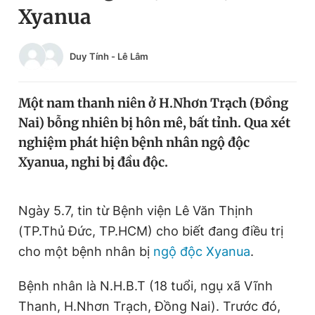
Xyanua
Chuyên mục khác
Tin đã xem
Chào ngày mới
Tin 24h
Duy Tính
-
Lê Lâm
Đăng xuất
Tin thị trường
Tin 360
Một nam thanh niên ở H.Nhơn Trạch (Đồng
Nai) bỗng nhiên bị hôn mê, bất tỉnh. Qua xét
Video
Magazine
nghiệm phát hiện bệnh nhân ngộ độc
Xyanua, nghi bị đầu độc.
Sản phẩm khác
Ngày 5.7, tin từ Bệnh viện Lê Văn Thịnh
Tiện ích
Bạn cần biết
(TP.Thủ Đức, TP.HCM) cho biết đang điều trị
cho một bệnh nhân bị
ngộ độc Xyanua
.
Thông tin tòa soạn
Liên hệ quảng cáo
Bệnh nhân là N.H.B.T (18 tuổi, ngụ xã Vĩnh
Thanh, H.Nhơn Trạch, Đồng Nai). Trước đó,