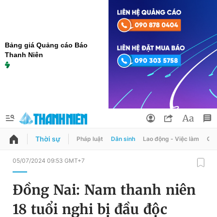
Bảng giá Quảng cáo Báo
Thanh Niên
Thời sự
Pháp luật
Dân sinh
Lao động - Việc làm
Quy
QUẢNG CÁO
ĐẶT BÁO
05/07/2024 09:53 GMT+7
Thông tin tài khoản
Đồng Nai: Nam thanh niên
Đổi mật khẩu
Chuyên mục
18 tuổi nghi bị đầu độc
Tin đã lưu