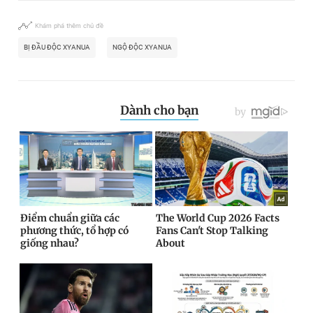
Khám phá thêm chủ đề
BỊ ĐẦU ĐỘC XYANUA
NGỘ ĐỘC XYANUA