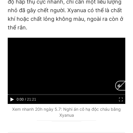
độ hấp thụ cực nhanh, chỉ cần một liều lượng
Giấy phép xuất bản số 110/GP - BTTTT cấp ngày 24.3.2020
nhỏ đã gây chết người. Xyanua có thể là chất
© 2003-2026 Bản quyền thuộc về Báo Thanh Niên. Cấm sao
chép dưới mọi hình thức nếu không có sự chấp thuận bằng văn
khí hoặc chất lỏng không màu, ngoài ra còn ở
bản. Phát triển bởi ePi Technologies, JSC.
thể rắn.
C
0:00
/
D
21:21
u
u
Xem nhanh 20h ngày 5.7: Nghi án cô hạ độc cháu bằng
Xyanua
r
r
r
a