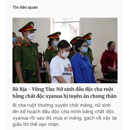
e
t
Tin liên quan
n
i
t
o
T
n
i
m
e
Bà Rịa - Vũng Tàu: Nữ sinh đầu độc cha ruột
bằng chất độc xyanua bị tuyên án chung thân
Bị cha ruột thường xuyên chửi mắng, nữ sinh
lên kế hoạch đầu độc cha mình bằng chất độc
xyanua rồi sau đó mua xi măng, gạch về xây lại
giấu thi thể nạn nhân.