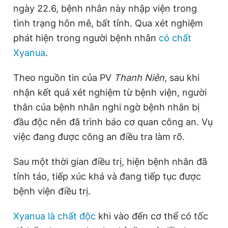
ngày 22.6, bệnh nhân này nhập viện trong
tình trạng hôn mê, bất tỉnh. Qua xét nghiệm
Đọc Thanh Niên trên điện thoại
phát hiện trong người bệnh nhân
có chất
Xyanua
.
Theo nguồn tin của PV
Thanh Niên
, sau khi
nhận kết quả xét nghiệm từ bệnh viện, người
Theo dõi báo trên
thân của bệnh nhân nghi ngờ bệnh nhân bị
đầu độc nên đã trình báo cơ quan công an. Vụ
Hotline
Liên hệ quảng cáo
việc đang được công an điều tra làm rõ.
0906 645 777
0908 780 404
Sau một thời gian điều trị, hiện bệnh nhân đã
Đặt báo
Quảng cáo
RSS
Tòa soạn
Chính sách bảo
tỉnh táo, tiếp xúc khá và đang tiếp tục được
Tổng biên tập: Nguyễn Ngọc Toàn
bệnh viện điều trị.
Phó tổng biên tập thường trực: Hải Thành
Phó tổng biên tập: Lâm Hiếu Dũng
Phó tổng biên tập: Trần Việt Hưng
Xyanua là chất độc
khi vào đến cơ thể có tốc
Tổng thư ký tòa soạn: Đức Trung