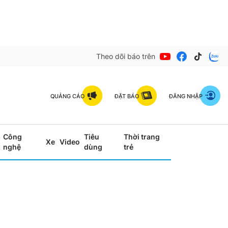
Theo dõi báo trên
QUẢNG CÁO
ĐẶT BÁO
ĐĂNG NHẬP
Công
Tiêu
Thời trang
Xe
Video
nghệ
dùng
trẻ