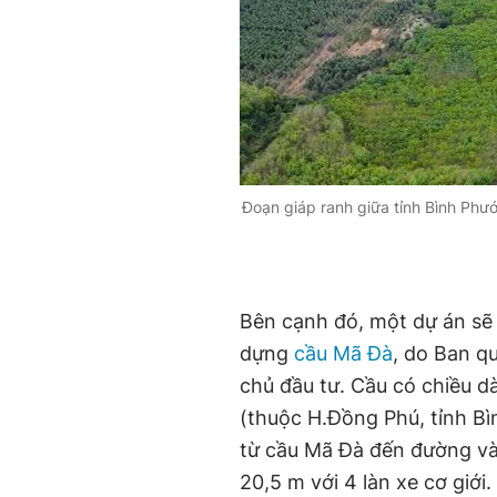
Đoạn giáp ranh giữa tỉnh Bình Phướ
Bên cạnh đó, một dự án sẽ 
dựng
cầu Mã Đà
, do Ban q
chủ đầu tư. Cầu có chiều d
(thuộc H.Đồng Phú, tỉnh Bì
từ cầu Mã Đà đến đường v
20,5 m với 4 làn xe cơ giới