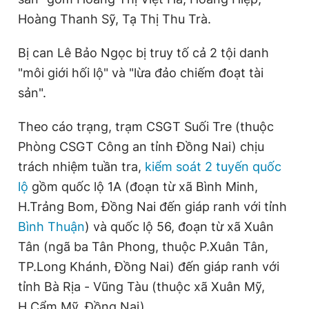
Giấy phép xuất bản số 110/GP - BTTTT cấp ngày 24.3.2020
Hoàng Thanh Sỹ, Tạ Thị Thu Trà.
© 2003-2026 Bản quyền thuộc về Báo Thanh Niên. Cấm sao
chép dưới mọi hình thức nếu không có sự chấp thuận bằng văn
bản. Phát triển bởi ePi Technologies, JSC.
Bị can Lê Bảo Ngọc bị truy tố cả 2 tội danh
"môi giới hối lộ" và "lừa đảo chiếm đoạt tài
sản".
Theo cáo trạng, trạm CSGT Suối Tre (thuộc
Phòng CSGT Công an tỉnh Đồng Nai) chịu
trách nhiệm tuần tra,
kiểm soát 2 tuyến quốc
lộ
gồm quốc lộ 1A (đoạn từ xã Bình Minh,
H.Trảng Bom, Đồng Nai đến giáp ranh với tỉnh
Bình Thuận
) và quốc lộ 56, đoạn từ xã Xuân
Tân (ngã ba Tân Phong, thuộc P.Xuân Tân,
TP.Long Khánh, Đồng Nai) đến giáp ranh với
tỉnh Bà Rịa - Vũng Tàu (thuộc xã Xuân Mỹ,
H.Cẩm Mỹ, Đồng Nai).