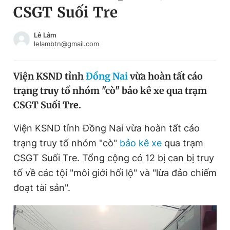
CSGT Suối Tre
Chuyên mục khác
Tin đã xem
Chào ngày mới
Tin 24h
Lê Lâm
lelambtn@gmail.com
Đăng xuất
Tin thị trường
Tin 360
Viện KSND tỉnh
Đồng Nai
vừa hoàn tất cáo
trạng truy tố nhóm "cò" bảo kê xe qua trạm
Video
Magazine
CSGT Suối Tre.
Viện KSND tỉnh Đồng Nai vừa hoàn tất cáo
Sản phẩm khác
trạng truy tố nhóm "cò"
bảo kê xe
qua trạm
Tiện ích
Bạn cần biết
CSGT Suối Tre. Tổng cộng có 12 bị can bị truy
tố về các tội "môi giới hối lộ" và "lừa đảo chiếm
đoạt tài sản".
Thông tin tòa soạn
Liên hệ quảng cáo