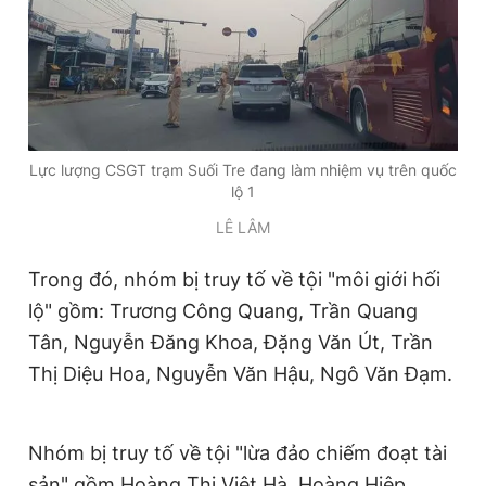
Đọc Thanh Niên trên điện thoại
Lực lượng CSGT trạm Suối Tre đang làm nhiệm vụ trên quốc
lộ 1
Theo dõi báo trên
LÊ LÂM
Hotline
Liên hệ quảng cáo
Trong đó, nhóm bị truy tố về tội "môi giới hối
0906 645 777
0908 780 404
lộ" gồm: Trương Công Quang, Trần Quang
Tân, Nguyễn Đăng Khoa, Đặng Văn Út, Trần
Đặt báo
Quảng cáo
RSS
Tòa soạn
Chính sách bảo
Thị Diệu Hoa, Nguyễn Văn Hậu, Ngô Văn Đạm.
Tổng biên tập: Nguyễn Ngọc Toàn
Phó tổng biên tập thường trực: Hải Thành
Phó tổng biên tập: Lâm Hiếu Dũng
Nhóm bị truy tố về tội "lừa đảo chiếm đoạt tài
Phó tổng biên tập: Trần Việt Hưng
Tổng thư ký tòa soạn: Đức Trung
sản" gồm Hoàng Thị Việt Hà, Hoàng Hiệp,