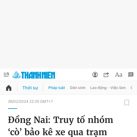
Thời sự
Pháp luật
Dân sinh
Lao động - Việc làm
Quy
QUẢNG CÁO
ĐẶT BÁO
26/02/2024 22:35 GMT+7
Thông tin tài khoản
Đồng Nai: Truy tố nhóm
Đổi mật khẩu
Chuyên mục
‘cò’ bảo kê xe qua trạm
Tin đã lưu