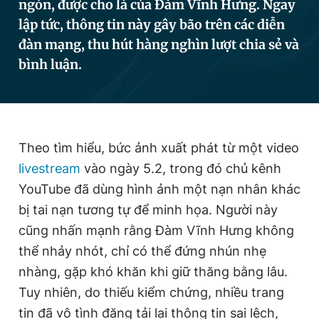
ngón, được cho là của Đàm Vĩnh Hưng. Ngay
lập tức, thông tin này gây bão trên các diễn
đàn mạng, thu hút hàng nghìn lượt chia sẻ và
Đọc Thanh Niên trên điện thoại
bình luận.
Theo dõi báo trên
Theo tìm hiểu, bức ảnh xuất phát từ một video
livestream
vào ngày 5.2, trong đó chủ kênh
Hotline
Liên hệ quảng cáo
YouTube đã dùng hình ảnh một nạn nhân khác
0906 645 777
0908 780 404
bị tai nạn tương tự để minh họa. Người này
cũng nhấn mạnh rằng Đàm Vĩnh Hưng không
Đặt báo
Quảng cáo
RSS
Tòa soạn
Chính sách bảo
thể nhảy nhót, chỉ có thể đứng nhún nhẹ
Tổng biên tập: Nguyễn Ngọc Toàn
nhàng, gặp khó khăn khi giữ thăng bằng lâu.
Phó tổng biên tập thường trực: Hải Thành
Phó tổng biên tập: Lâm Hiếu Dũng
Tuy nhiên, do thiếu kiểm chứng, nhiều trang
Phó tổng biên tập: Trần Việt Hưng
Tổng thư ký tòa soạn: Đức Trung
tin đã vô tình đăng tải lại thông tin sai lệch,