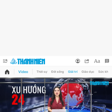
Video
Thời sự
Đời sống
Giải trí
Giáo dục
Sức khỏe
QUẢNG CÁO
ĐẶT BÁO
Thông tin tài khoản
Đổi mật khẩu
Chuyên mục
Tin đã lưu