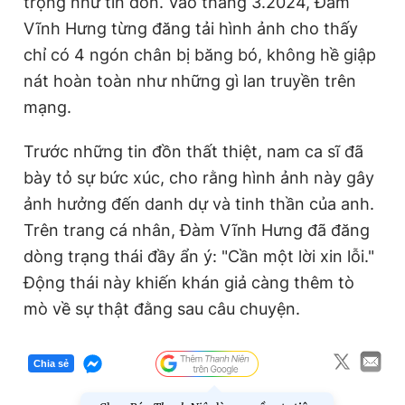
trọng như tin đồn. Vào tháng 3.2024, Đàm
T
n
Vĩnh Hưng từng đăng tải hình ảnh cho thấy
i
chỉ có 4 ngón chân bị băng bó, không hề giập
m
nát hoàn toàn như những gì lan truyền trên
mạng.
e
Trước những tin đồn thất thiệt, nam ca sĩ đã
bày tỏ sự bức xúc, cho rằng hình ảnh này gây
ảnh hưởng đến danh dự và tinh thần của anh.
Trên trang cá nhân, Đàm Vĩnh Hưng đã đăng
dòng trạng thái đầy ẩn ý: "Cần một lời xin lỗi."
Động thái này khiến khán giả càng thêm tò
mò về sự thật đằng sau câu chuyện.
Chia sẻ