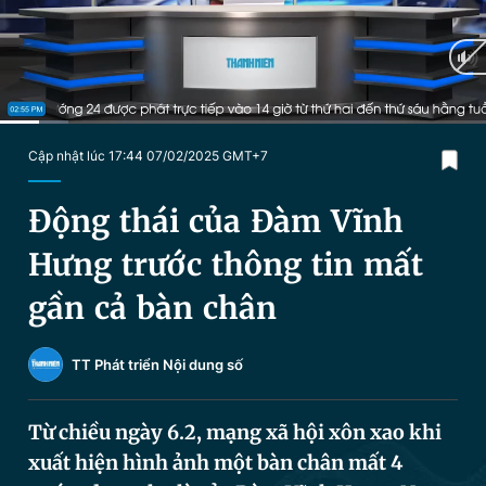
Chuyên mục khác
Tin đã xem
Chào ngày mới
Tin 24h
Đăng xuất
Tin thị trường
Tin 360
Current
0:11
/
Duration
2:15
Cập nhật lúc 17:44 07/02/2025 GMT+7
Time
Video
Magazine
Động thái của Đàm Vĩnh
Hưng trước thông tin mất
Sản phẩm khác
gần cả bàn chân
Tiện ích
Bạn cần biết
TT Phát triển Nội dung số
Thông tin tòa soạn
Liên hệ quảng cáo
Từ chiều ngày 6.2, mạng xã hội xôn xao khi
xuất hiện hình ảnh một bàn chân mất 4