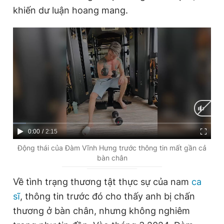
khiến dư luận hoang mang.
Giấy phép xuất bản số 110/GP - BTTTT cấp ngày 24.3.2020
© 2003-2026 Bản quyền thuộc về Báo Thanh Niên. Cấm sao
chép dưới mọi hình thức nếu không có sự chấp thuận bằng văn
bản. Phát triển bởi ePi Technologies, JSC.
C
0:00
/
D
2:15
u
u
Động thái của Đàm Vĩnh Hưng trước thông tin mất gần cả
bàn chân
r
r
r
a
Về tình trạng thương tật thực sự của nam
ca
e
t
sĩ
, thông tin trước đó cho thấy anh bị chấn
n
i
thương ở bàn chân, nhưng không nghiêm
t
o