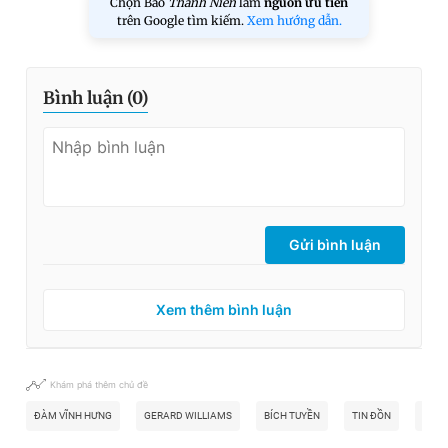
Chọn Báo
Thanh Niên
làm
nguồn ưu tiên
trên Google tìm kiếm.
Xem hướng dẫn.
Bình luận (
0
)
Gửi bình luận
Xem thêm bình luận
Khám phá thêm chủ đề
ĐÀM VĨNH HƯNG
GERARD WILLIAMS
BÍCH TUYỀN
TIN ĐỒN
THƯƠ