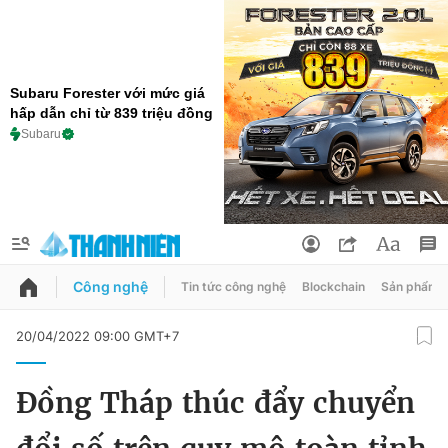
Subaru Forester với mức giá
hấp dẫn chỉ từ 839 triệu đồng
Subaru
Công nghệ
Tin tức công nghệ
Blockchain
Sản phẩm
QUẢNG CÁO
ĐẶT BÁO
20/04/2022 09:00 GMT+7
Thông tin tài khoản
Đồng Tháp thúc đẩy chuyển
Đổi mật khẩu
Chuyên mục
Tin đã lưu