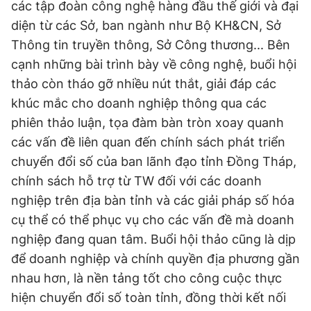
các tập đoàn công nghệ hàng đầu thế giới và đại
Giấy phép xuất bản số 110/GP - BTTTT cấp ngày 24.3.2020
diện từ các Sở, ban ngành như Bộ KH&CN, Sở
© 2003-2026 Bản quyền thuộc về Báo Thanh Niên. Cấm sao
chép dưới mọi hình thức nếu không có sự chấp thuận bằng văn
Thông tin truyền thông, Sở Công thương... Bên
bản. Phát triển bởi ePi Technologies, JSC.
cạnh những bài trình bày về công nghệ, buổi hội
thảo còn tháo gỡ nhiều nút thắt, giải đáp các
khúc mắc cho doanh nghiệp thông qua các
phiên thảo luận, tọa đàm bàn tròn xoay quanh
các vấn đề liên quan đến chính sách phát triển
chuyển đổi số của ban lãnh đạo tỉnh Đồng Tháp,
chính sách hỗ trợ từ TW đối với các doanh
nghiệp trên địa bàn tỉnh và các giải pháp số hóa
cụ thể có thể phục vụ cho các vấn đề mà doanh
nghiệp đang quan tâm. Buổi hội thảo cũng là dịp
để doanh nghiệp và chính quyền địa phương gần
nhau hơn, là nền tảng tốt cho công cuộc thực
hiện chuyển đổi số toàn tỉnh, đồng thời kết nối