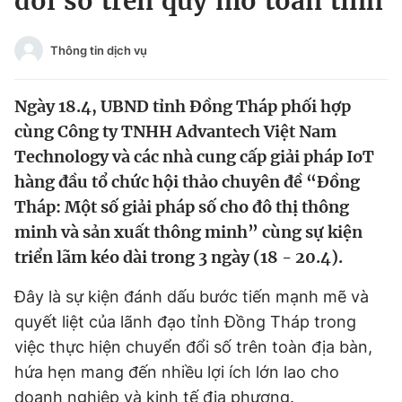
đổi số trên quy mô toàn tỉnh
Chuyên mục khác
Tin đã xem
Thông tin dịch vụ
Chào ngày mới
Tin 24h
Đăng xuất
Ngày 18.4, UBND tỉnh Đồng Tháp phối hợp
Tin thị trường
Tin 360
cùng Công ty TNHH Advantech Việt Nam
Technology và các nhà cung cấp giải pháp IoT
Video
Magazine
hàng đầu tổ chức hội thảo chuyên đề “Đồng
Tháp: Một số giải pháp số cho đô thị thông
minh và sản xuất thông minh” cùng sự kiện
Sản phẩm khác
triển lãm kéo dài trong 3 ngày (18 - 20.4).
Tiện ích
Bạn cần biết
Đây là sự kiện đánh dấu bước tiến mạnh mẽ và
quyết liệt của lãnh đạo tỉnh Đồng Tháp trong
Thông tin tòa soạn
Liên hệ quảng cáo
việc thực hiện chuyển đổi số trên toàn địa bàn,
hứa hẹn mang đến nhiều lợi ích lớn lao cho
doanh nghiệp và kinh tế địa phương.