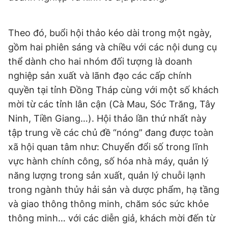
Theo đó, buổi hội thảo kéo dài trong một ngày,
Đọc Thanh Niên trên điện thoại
gồm hai phiên sáng và chiều với các nội dung cụ
thể dành cho hai nhóm đối tượng là doanh
nghiệp sản xuất và lãnh đạo các cấp chính
quyền tại tỉnh Đồng Tháp cùng với một số khách
Theo dõi báo trên
mời từ các tỉnh lân cận (Cà Mau, Sóc Trăng, Tây
Ninh, Tiền Giang…). Hội thảo lần thứ nhất này
Hotline
Liên hệ quảng cáo
tập trung về các chủ đề “nóng” đang được toàn
0906 645 777
0908 780 404
xã hội quan tâm như: Chuyển đổi số trong lĩnh
vực hành chính công, số hóa nhà máy, quản lý
Đặt báo
Quảng cáo
RSS
Tòa soạn
Chính sách bảo
năng lượng trong sản xuất, quản lý chuỗi lạnh
Tổng biên tập: Nguyễn Ngọc Toàn
trong ngành thủy hải sản và dược phẩm, hạ tầng
Phó tổng biên tập thường trực: Hải Thành
Phó tổng biên tập: Lâm Hiếu Dũng
và giao thông thông minh, chăm sóc sức khỏe
Phó tổng biên tập: Trần Việt Hưng
thông minh… với các diễn giả, khách mời đến từ
Tổng thư ký tòa soạn: Đức Trung