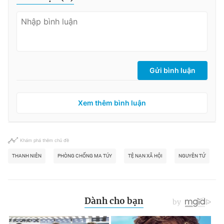
Giấy phép xuất bản số 110/GP - BTTTT cấp ngày 24.3.2020
© 2003-2026 Bản quyền thuộc về Báo Thanh Niên. Cấm sao
chép dưới mọi hình thức nếu không có sự chấp thuận bằng văn
bản. Phát triển bởi ePi Technologies, JSC.
Gửi bình luận
Xem thêm bình luận
Khám phá thêm chủ đề
THANH NIÊN
PHÒNG CHỐNG MA TÚY
TỆ NẠN XÃ HỘI
NGUYÊN TỬ