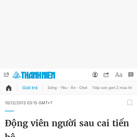
Giới trẻ
Sống - Yêu - Ăn - Chơi
Tiếp sức gen Z mùa thi
QUẢNG CÁO
ĐẶT BÁO
10/12/2013 03:15 GMT+7
Thông tin tài khoản
Động viên người sau cai tiến
Đổi mật khẩu
Chuyên mục
Tin đã lưu