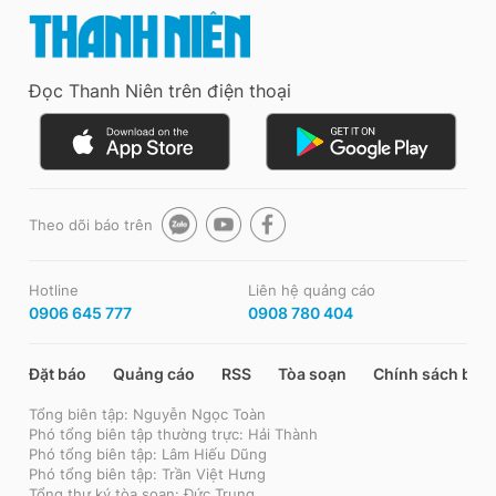
Đọc Thanh Niên trên điện thoại
Theo dõi báo trên
Hotline
Liên hệ quảng cáo
0906 645 777
0908 780 404
Đặt báo
Quảng cáo
RSS
Tòa soạn
Chính sách bảo
Tổng biên tập: Nguyễn Ngọc Toàn
Phó tổng biên tập thường trực: Hải Thành
Phó tổng biên tập: Lâm Hiếu Dũng
Phó tổng biên tập: Trần Việt Hưng
Tổng thư ký tòa soạn: Đức Trung