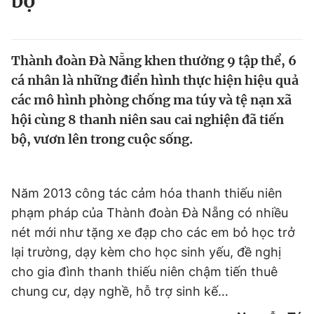
bộ
Chuyên mục khác
Tin đã xem
Chào ngày mới
Tin 24h
Thành đoàn Đà Nẵng khen thưởng 9 tập thể, 6
Đăng xuất
cá nhân là những điển hình thực hiện hiệu quả
Tin thị trường
Tin 360
các mô hình phòng chống ma túy và tệ nạn xã
hội cùng 8 thanh niên sau cai nghiện đã tiến
Video
Magazine
bộ, vươn lên trong cuộc sống.
Sản phẩm khác
Năm 2013 công tác cảm hóa thanh thiếu niên
phạm pháp của Thành đoàn Đà Nẵng có nhiều
Tiện ích
Bạn cần biết
nét mới như tặng xe đạp cho các em bỏ học trở
lại trường, dạy kèm cho học sinh yếu, đề nghị
Thông tin tòa soạn
Liên hệ quảng cáo
cho gia đình thanh thiếu niên chậm tiến thuê
chung cư, dạy nghề, hỗ trợ sinh kế…