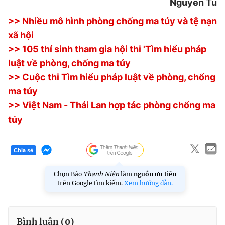
Nguyễn Tú
>> Nhiều mô hình phòng chống ma túy và tệ nạn
xã hội
Đọc Thanh Niên trên điện thoại
>> 105 thí sinh tham gia hội thi 'Tìm hiểu pháp
luật về phòng, chống ma túy
>> Cuộc thi Tìm hiểu pháp luật về phòng, chống
ma túy
Theo dõi báo trên
>> Việt Nam - Thái Lan hợp tác phòng chống ma
túy
Hotline
Liên hệ quảng cáo
0906 645 777
0908 780 404
Chia sẻ
Đặt báo
Quảng cáo
RSS
Tòa soạn
Chính sách bảo
Chọn Báo
Thanh Niên
làm
nguồn ưu tiên
Tổng biên tập: Nguyễn Ngọc Toàn
trên Google tìm kiếm.
Xem hướng dẫn.
Phó tổng biên tập thường trực: Hải Thành
Phó tổng biên tập: Lâm Hiếu Dũng
Phó tổng biên tập: Trần Việt Hưng
Tổng thư ký tòa soạn: Đức Trung
Bình luận (
0
)