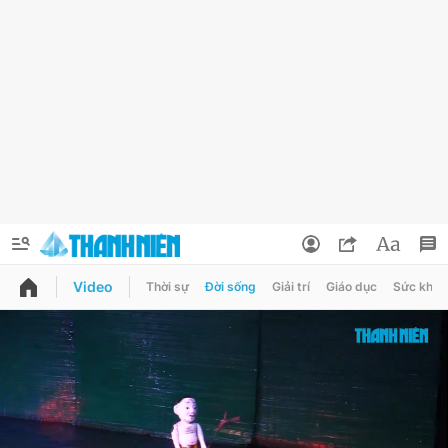
Video
Thời sự
Đời sống
Giải trí
Giáo dục
Sức khỏe
QUẢNG CÁO
ĐẶT BÁO
Thông tin tài khoản
Đổi mật khẩu
Chuyên mục
Tin đã lưu