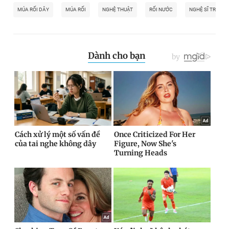
MÚA RỐI DÂY
MÚA RỐI
NGHỆ THUẬT
RỐI NƯỚC
NGHỆ SĨ TRẦN 