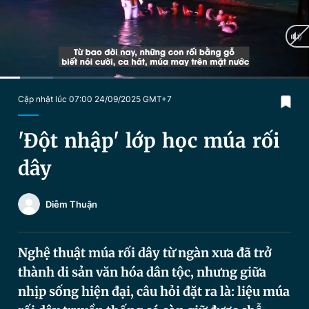
Chuyên mục khác
Tin đã xem
Chào ngày mới
Tin 24h
Đăng xuất
Tin thị trường
Tin 360
Current
0:19
/
Duration
4:57
Cập nhật lúc 07:00 24/09/2025 GMT+7
Time
Video
Magazine
'Đột nhập' lớp học múa rối
dây
Sản phẩm khác
Diễm Thuận
Tiện ích
Bạn cần biết
Nghệ thuật múa rối dây từ ngàn xưa đã trở
Thông tin tòa soạn
Liên hệ quảng cáo
thành di sản văn hóa dân tộc, nhưng giữa
nhịp sống hiện đại, câu hỏi đặt ra là: liệu múa