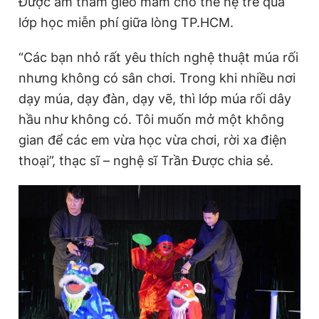
Được âm thầm gieo mầm cho thế hệ trẻ qua
Giấy phép xuất bản số 110/GP - BTTTT cấp ngày 24.3.2020
lớp học miễn phí giữa lòng TP.HCM.
© 2003-2026 Bản quyền thuộc về Báo Thanh Niên. Cấm sao
chép dưới mọi hình thức nếu không có sự chấp thuận bằng văn
bản. Phát triển bởi ePi Technologies, JSC.
“Các bạn nhỏ rất yêu thích nghệ thuật múa rối
nhưng không có sân chơi. Trong khi nhiều nơi
dạy múa, dạy đàn, dạy vẽ, thì lớp múa rối dây
hầu như không có. Tôi muốn mở một không
gian để các em vừa học vừa chơi, rời xa điện
thoại”, thạc sĩ – nghệ sĩ Trần Được chia sẻ.