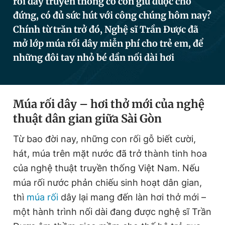
rối dây truyền thống có còn giữ được chỗ
đứng, có đủ sức hút với công chúng hôm nay?
Chính từ trăn trở đó, Nghệ sĩ Trần Được đã
Đọc Thanh Niên trên điện thoại
mở lớp múa rối dây miễn phí cho trẻ em, để
những đôi tay nhỏ bé dần nối dài hơi
Theo dõi báo trên
Múa rối dây – hơi thở mới của nghệ
thuật dân gian giữa Sài Gòn
Hotline
Liên hệ quảng cáo
0906 645 777
0908 780 404
Từ bao đời nay, những con rối gỗ biết cười,
hát, múa trên mặt nước đã trở thành tinh hoa
Đặt báo
Quảng cáo
RSS
Tòa soạn
Chính sách bảo
của nghệ thuật truyền thống Việt Nam. Nếu
múa rối nước phản chiếu sinh hoạt dân gian,
Tổng biên tập: Nguyễn Ngọc Toàn
Phó tổng biên tập thường trực: Hải Thành
thì
múa rối
dây lại mang đến làn hơi thở mới –
Phó tổng biên tập: Lâm Hiếu Dũng
Phó tổng biên tập: Trần Việt Hưng
một hành trình nối dài đang được nghệ sĩ Trần
Tổng thư ký tòa soạn: Đức Trung