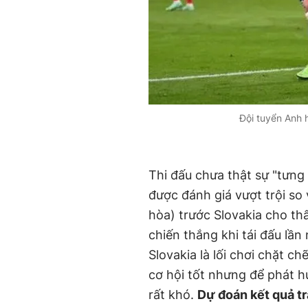
Đội tuyển Anh 
Thi đấu chưa thật sự "tưn
được đánh giá vượt trội so v
hòa) trước Slovakia cho thấ
chiến thắng khi tái đấu lầ
Slovakia là lối chơi chặt c
cơ hội tốt nhưng để phát h
rất khó.
Dự đoán kết quả tr