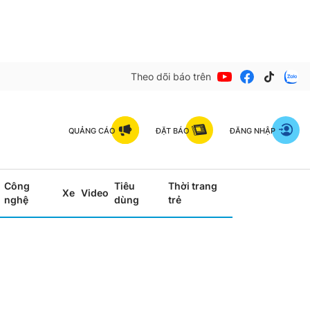
Theo dõi báo trên
QUẢNG CÁO
ĐẶT BÁO
ĐĂNG NHẬP
Công
Tiêu
Thời trang
Xe
Video
nghệ
dùng
trẻ