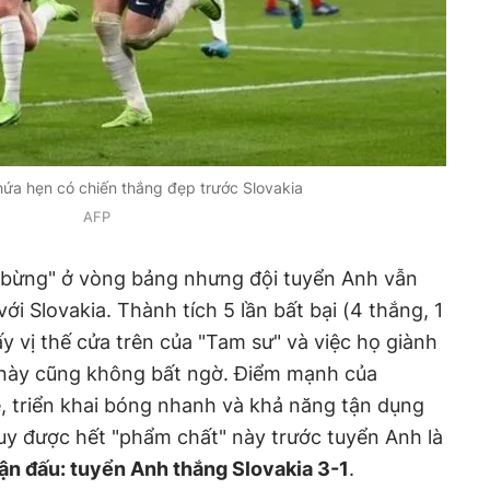
hứa hẹn có chiến thắng đẹp trước Slovakia
AFP
g bừng" ở vòng bảng nhưng đội tuyển Anh vẫn
ới Slovakia. Thành tích 5 lần bất bại (4 thắng, 1
y vị thế cửa trên của "Tam sư" và việc họ giành
n này cũng không bất ngờ. Điểm mạnh của
hẽ, triển khai bóng nhanh và khả năng tận dụng
uy được hết "phẩm chất" này trước tuyển Anh là
ận đấu: tuyển Anh thắng Slovakia 3-1
.