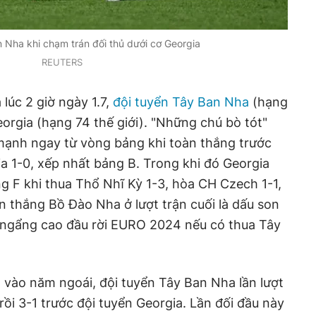
 Nha khi chạm trán đối thủ dưới cơ Georgia
REUTERS
 lúc 2 giờ ngày 1.7,
đội tuyển Tây Ban Nha
(hạng
eorgia (hạng 74 thế giới). "Những chú bò tót"
mạnh ngay từ vòng bảng khi toàn thắng trước
ia 1-0, xếp nhất bảng B. Trong khi đó Georgia
g F khi thua Thổ Nhĩ Kỳ 1-3, hòa CH Czech 1-1,
 thắng Bồ Đào Nha ở lượt trận cuối là dấu son
ọ ngẩng cao đầu rời EURO 2024 nếu có thua Tây
 vào năm ngoái, đội tuyển Tây Ban Nha lần lượt
ồi 3-1 trước đội tuyển Georgia. Lần đối đầu này