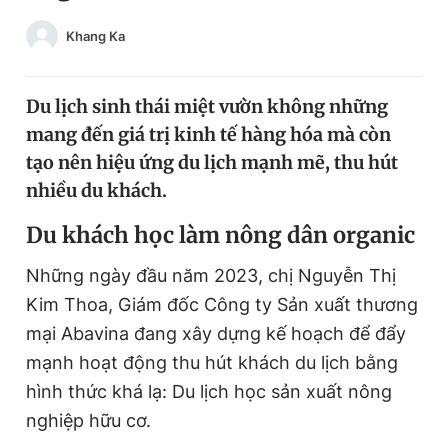
Chuyên mục khác
Khang Ka
Tin đã xem
Chào ngày mới
Tin 24h
Đăng xuất
Du lịch sinh thái miệt vườn không những
Tin thị trường
Tin 360
mang đến giá trị kinh tế hàng hóa mà còn
tạo nên hiệu ứng du lịch mạnh mẽ, thu hút
nhiều du khách.
Video
Magazine
Du khách học làm nông dân organic
Sản phẩm khác
Những ngày đầu năm 2023, chị Nguyễn Thị
Kim Thoa, Giám đốc Công ty Sản xuất thương
Tiện ích
Bạn cần biết
mại Abavina đang xây dựng kế hoạch để đẩy
mạnh hoạt động thu hút khách du lịch bằng
Thông tin tòa soạn
Liên hệ quảng cáo
hình thức khá lạ: Du lịch học sản xuất nông
nghiệp hữu cơ.