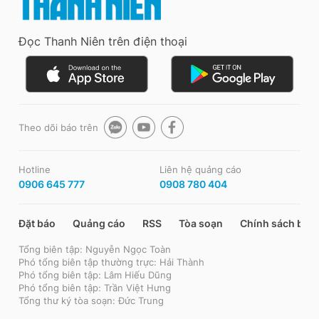
Đọc Thanh Niên trên điện thoại
Theo dõi báo trên
Hotline
Liên hệ quảng cáo
0906 645 777
0908 780 404
Đặt báo
Quảng cáo
RSS
Tòa soạn
Chính sách bảo
Tổng biên tập: Nguyễn Ngọc Toàn
Phó tổng biên tập thường trực: Hải Thành
Phó tổng biên tập: Lâm Hiếu Dũng
Phó tổng biên tập: Trần Việt Hưng
Tổng thư ký tòa soạn: Đức Trung