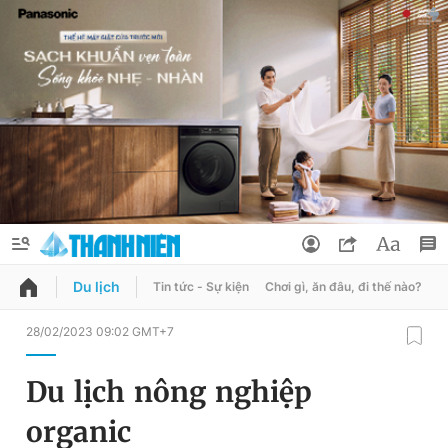
Du lịch
Tin tức - Sự kiện
Chơi gì, ăn đâu, đi thế nào?
B
QUẢNG CÁO
ĐẶT BÁO
28/02/2023 09:02 GMT+7
Thông tin tài khoản
Du lịch nông nghiệp
Đổi mật khẩu
Chuyên mục
organic
Tin đã lưu