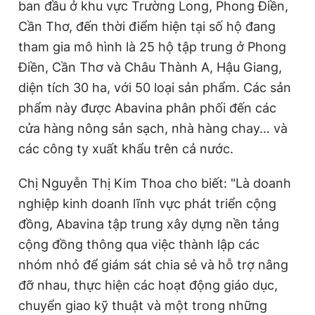
ban đầu ở khu vực Trường Long, Phong Điền,
Giấy phép xuất bản số 110/GP - BTTTT cấp ngày 24.3.2020
Cần Thơ, đến thời điểm hiện tại số hộ đang
© 2003-2026 Bản quyền thuộc về Báo Thanh Niên. Cấm sao
chép dưới mọi hình thức nếu không có sự chấp thuận bằng văn
tham gia mô hình là 25 hộ tập trung ở Phong
bản. Phát triển bởi ePi Technologies, JSC.
Điền, Cần Thơ và Châu Thành A, Hậu Giang,
diện tích 30 ha, với 50 loại sản phẩm. Các sản
phẩm này được Abavina phân phối đến các
cửa hàng nông sản sạch, nhà hàng chay… và
các công ty xuất khẩu trên cả nước.
Chị Nguyễn Thị Kim Thoa cho biết: "Là doanh
nghiệp kinh doanh lĩnh vực phát triển cộng
đồng, Abavina tập trung xây dựng nền tảng
cộng đồng thông qua việc thành lập các
nhóm nhỏ để giám sát chia sẻ và hỗ trợ nâng
đỡ nhau, thực hiện các hoạt động giáo dục,
chuyển giao kỹ thuật và một trong những