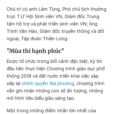
Giấy phép xuất bản số 110/GP - BTTTT cấp ngày 24.3.2020
Chủ trì có anh Lâm Tùng, Phó chủ tịch thường
© 2003-2026 Bản quyền thuộc về Báo Thanh Niên. Cấm sao
chép dưới mọi hình thức nếu không có sự chấp thuận bằng văn
trực T.Ư Hội Sinh viên VN, Giám đốc Trung
bản. Phát triển bởi ePi Technologies, JSC.
tâm hỗ trợ và phát triển sinh viên VN; ông
Trịnh Văn Hào, Giám đốc truyền thông và đối
ngoại, Tập đoàn Thiên Long.
"Mùa thi hạnh phúc"
Được tổ chức trong bối cảnh đặc biệt, kỳ thi
đầu tiên thực hiện Chương trình giáo dục phổ
thông 2018 và đất nước triển khai việc sắp
xếp lại
chính quyền địa phương
, chương trình
vẫn ghi nhận những con số ấn tượng, những
mô hình tiêu biểu giàu sáng tạo.
Một trong những điểm nhấn lớn nhất của