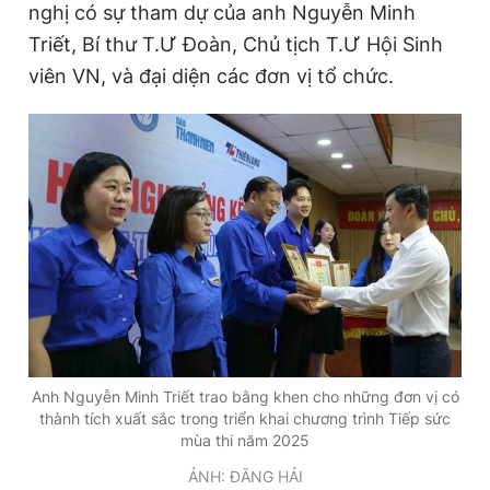
nghị có sự tham dự của anh Nguyễn Minh
Triết, Bí thư T.Ư Đoàn, Chủ tịch T.Ư Hội Sinh
viên VN, và đại diện các đơn vị tổ chức.
Đọc Thanh Niên trên điện thoại
Theo dõi báo trên
Hotline
Liên hệ quảng cáo
0906 645 777
0908 780 404
Đặt báo
Quảng cáo
RSS
Tòa soạn
Chính sách bảo
Tổng biên tập: Nguyễn Ngọc Toàn
Anh Nguyễn Minh Triết trao bằng khen cho những đơn vị có
Phó tổng biên tập thường trực: Hải Thành
thành tích xuất sắc trong triển khai chương trình Tiếp sức
Phó tổng biên tập: Lâm Hiếu Dũng
mùa thi năm 2025
Phó tổng biên tập: Trần Việt Hưng
Tổng thư ký tòa soạn: Đức Trung
ẢNH: ĐĂNG HẢI