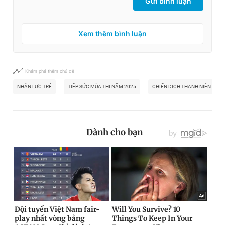
Gửi bình luận
Xem thêm bình luận
Khám phá thêm chủ đề
NHÂN LỰC TRẺ
TIẾP SỨC MÙA THI NĂM 2025
CHIẾN DỊCH THANH NIÊN TÌNH