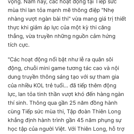
vọng. Năm nay, các hoạt động tại Tiếp sức
mùa thi lan tỏa mạnh mẽ thông điệp "Nhẹ
nhàng vượt ngàn bài thi" vừa mang giá trị thiết
thực khi giảm áp lực của một kỳ thi căng
thẳng, vừa truyền những nguồn cảm hứng
tích cực.
"Các hoạt động nổi bật như lễ ra quân sôi
động, chuỗi mini game tương tác cao và nội
dung truyền thông sáng tạo với sự tham gia
của nhiều KOL trẻ tuổi… đã tiếp thêm động
lực, lan tỏa tinh thần vượt khó đến hàng ngàn
thí sinh. Thông qua gần 25 năm đồng hành
cùng Tiếp sức mùa thi, Tập đoàn Thiên Long
khẳng định hành trình gần 45 năm phụng sự
học tập của người Việt. Với Thiên Long, hỗ trợ