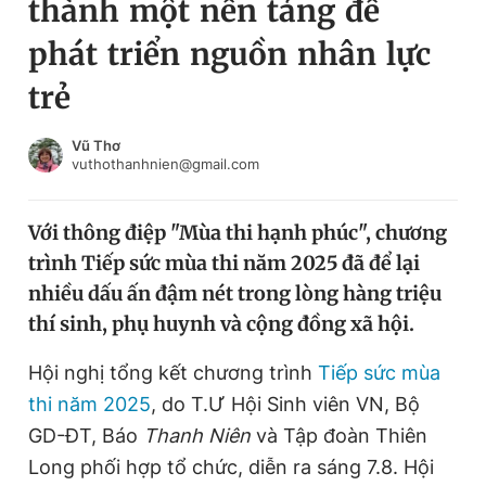
thành một nền tảng để
Chuyên mục khác
phát triển nguồn nhân lực
Tin đã xem
Chào ngày mới
Tin 24h
trẻ
Đăng xuất
Tin thị trường
Tin 360
Vũ Thơ
vuthothanhnien@gmail.com
Video
Magazine
Với thông điệp "Mùa thi hạnh phúc", chương
trình Tiếp sức mùa thi năm 2025 đã để lại
Sản phẩm khác
nhiều dấu ấn đậm nét trong lòng hàng triệu
thí sinh, phụ huynh và cộng đồng xã hội.
Tiện ích
Bạn cần biết
Hội nghị tổng kết chương trình
Tiếp sức mùa
Thông tin tòa soạn
Liên hệ quảng cáo
thi năm 2025
, do T.Ư Hội Sinh viên VN, Bộ
GD-ĐT, Báo
Thanh Niên
và Tập đoàn Thiên
Long phối hợp tổ chức, diễn ra sáng 7.8. Hội