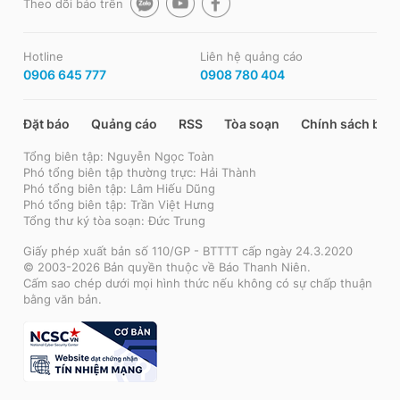
Theo dõi báo trên
Hotline
Liên hệ quảng cáo
0906 645 777
0908 780 404
Đặt báo
Quảng cáo
RSS
Tòa soạn
Chính sách bảo
Tổng biên tập: Nguyễn Ngọc Toàn
Phó tổng biên tập thường trực: Hải Thành
Phó tổng biên tập: Lâm Hiếu Dũng
Phó tổng biên tập: Trần Việt Hưng
Tổng thư ký tòa soạn: Đức Trung
Giấy phép xuất bản số 110/GP - BTTTT cấp ngày 24.3.2020
© 2003-2026 Bản quyền thuộc về Báo Thanh Niên.
Cấm sao chép dưới mọi hình thức nếu không có sự chấp thuận
bằng văn bản.