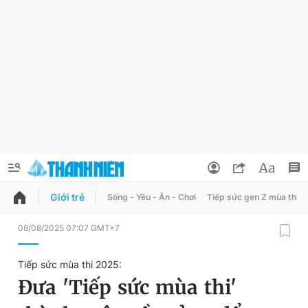
Giới trẻ
Sống - Yêu - Ăn - Chơi
Tiếp sức gen Z mùa thi
QUẢNG CÁO
ĐẶT BÁO
08/08/2025 07:07 GMT+7
Thông tin tài khoản
Tiếp sức mùa thi 2025:
Đổi mật khẩu
Đưa 'Tiếp sức mùa thi'
Chuyên mục
Tin đã lưu