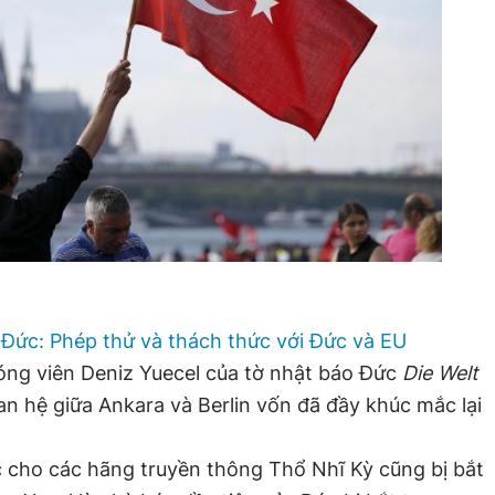
 Đức: Phép thử và thách thức với Đức và EU
óng viên Deniz Yuecel của tờ nhật báo Đức
Die Welt
an hệ giữa Ankara và Berlin vốn đã đầy khúc mắc lại
c cho các hãng truyền thông Thổ Nhĩ Kỳ cũng bị bắt