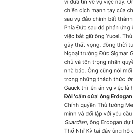
vì đưa tin về vụ việc này. 
chiến dịch mạnh tay của c
sau vụ đảo chính bất thành
Phía Đức sau đó phản ứng b
việc bắt giữ ông Yucel. Thủ
gây thất vọng, đồng thời t
Ngoại trưởng Đức Sigmar Ga
chủ và tôn trọng nhân quyề
nhà báo. Ông cũng nói mối
trong những thách thức lớn
Gauck thì lên án vụ việc là
Đòi 'cấm cửa' ông Erdogan
Chính quyền Thủ tướng Merk
minh và đối lập với yêu c
Guardian
, ông Erdogan dự 
Thổ Nhĩ Kỳ tại đây ủng hộ 