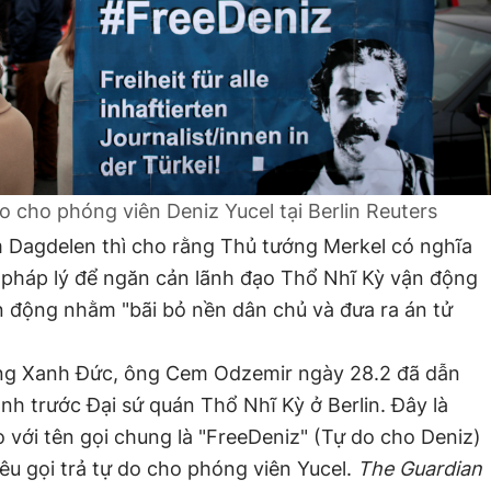
 do cho phóng viên Deniz Yucel tại Berlin
Reuters
m Dagdelen thì cho rằng Thủ tướng Merkel có nghĩa
ụ pháp lý để ngăn cản lãnh đạo Thổ Nhĩ Kỳ vận động
n động nhằm "bãi bỏ nền dân chủ và đưa ra án tử
ảng Xanh Đức, ông Cem Odzemir ngày 28.2 đã dẫn
nh trước Đại sứ quán Thổ Nhĩ Kỳ ở Berlin. Đây là
 với tên gọi chung là "FreeDeniz" (Tự do cho Deniz)
kêu gọi trả tự do cho phóng viên Yucel.
The Guardian