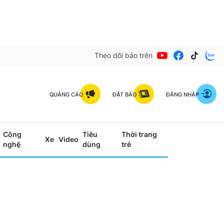
Theo dõi báo trên
QUẢNG CÁO
ĐẶT BÁO
ĐĂNG NHẬP
Công
Tiêu
Thời trang
Xe
Video
nghệ
dùng
trẻ