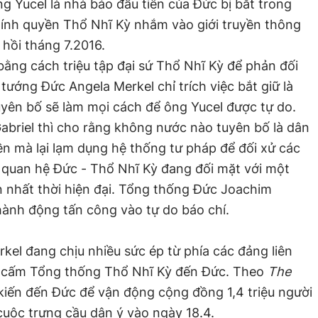
Ông Yucel là nhà báo đầu tiên của Đức bị bắt trong
hính quyền Thổ Nhĩ Kỳ nhắm vào giới truyền thông
 hồi tháng 7.2016.
ằng cách triệu tập đại sứ Thổ Nhĩ Kỳ để phản đối
 tướng Đức Angela Merkel chỉ trích việc bắt giữ là
uyên bố sẽ làm mọi cách để ông Yucel được tự do.
briel thì cho rằng không nước nào tuyên bố là dân
n mà lại lạm dụng hệ thống tư pháp để đối xử các
 quan hệ Đức - Thổ Nhĩ Kỳ đang đối mặt với một
 nhất thời hiện đại. Tổng thống Đức Joachim
 hành động tấn công vào tự do báo chí.
el đang chịu nhiều sức ép từ phía các đảng liên
ầu cấm Tổng thống Thổ Nhĩ Kỳ đến Đức. Theo
The
kiến đến Đức để vận động cộng đồng 1,4 triệu người
cuộc trưng cầu dân ý vào ngày 18.4.