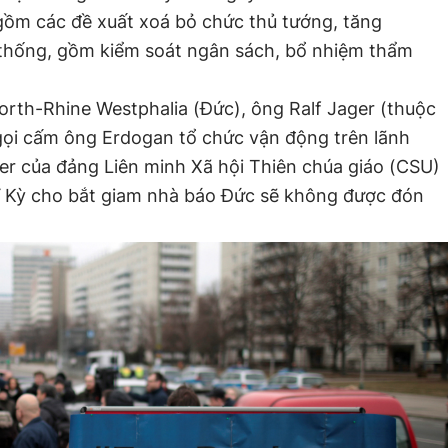
gồm các đề xuất xoá bỏ chức thủ tướng, tăng
thống, gồm kiểm soát ngân sách, bổ nhiệm thẩm
rth-Rhine Westphalia (Đức), ông Ralf Jager (thuộc
gọi cấm ông Erdogan tổ chức vận động trên lãnh
r của đảng Liên minh Xã hội Thiên chúa giáo (CSU)
ĩ Kỳ cho bắt giam nhà báo Đức sẽ không được đón