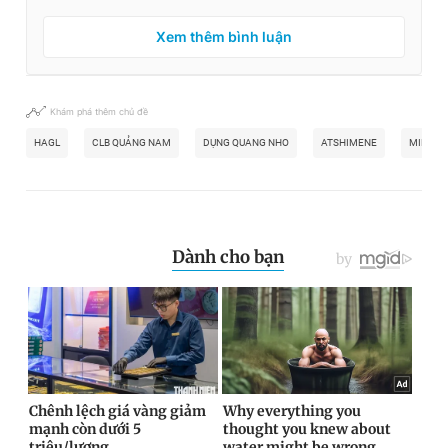
Xem thêm bình luận
Khám phá thêm chủ đề
HAGL
CLB QUẢNG NAM
DỤNG QUANG NHO
ATSHIMENE
MINH V