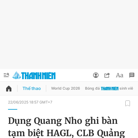
Thể thao
World Cup 2026
Bóng đá
sinh viên
QUẢNG CÁO
ĐẶT BÁO
22/06/2025 18:57 GMT+7
Thông tin tài khoản
Dụng Quang Nho ghi bàn
Đổi mật khẩu
Chuyên mục
tạm biệt HAGL, CLB Quảng
Tin đã lưu