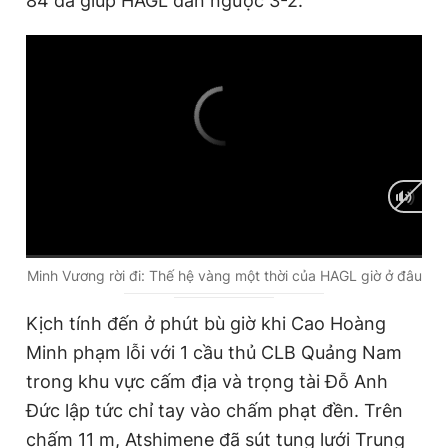
84 đã giúp HAGL dẫn ngược 3-2.
C
0:00
/
D
0:00
Minh Vương rời đi: Thế hệ vàng một thời của HAGL giờ ở đâu
u
u
Kịch tính đến ở phút bù giờ khi Cao Hoàng
r
r
Minh phạm lỗi với 1 cầu thủ CLB Quảng Nam
r
a
trong khu vực cấm địa và trọng tài Đỗ Anh
e
t
Đức lập tức chỉ tay vào chấm phạt đền. Trên
n
i
chấm 11 m, Atshimene đã sút tung lưới Trung