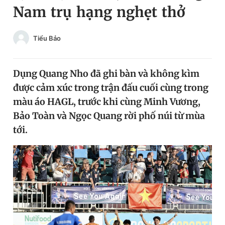
Nam trụ hạng nghẹt thở
Chuyên mục khác
Tin đã xem
Chào ngày mới
Tin 24h
Tiểu Bảo
Đăng xuất
Tin thị trường
Tin 360
Dụng Quang Nho đã ghi bàn và không kìm
được cảm xúc trong trận đấu cuối cùng trong
Video
Magazine
màu áo HAGL, trước khi cùng Minh Vương,
Bảo Toàn và Ngọc Quang rời phố núi từ mùa
tới.
Sản phẩm khác
Tiện ích
Bạn cần biết
Thông tin tòa soạn
Liên hệ quảng cáo