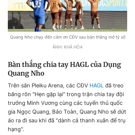
Đọc Thanh Niên trên điện thoại
Quang Nho chạy đến cảm ơn CĐV sau bàn thắng mở tỷ số
ẢNH: KHẢ HÒA
Theo dõi báo trên
Bàn thắng chia tay HAGL của Dụng
Quang Nho
Hotline
Liên hệ quảng cáo
0906 645 777
0908 780 404
Trên sân Pleiku Arena, các CĐV
HAGL
đã treo
băng rôn "Hẹn gặp lại" trong trận chia tay đội
Đặt báo
Quảng cáo
RSS
Tòa soạn
Chính sách bảo
trưởng Minh Vương cùng các tuyển thủ quốc
Tổng biên tập: Nguyễn Ngọc Toàn
gia Ngọc Quang, Bảo Toàn, Quang Nho sẽ dứt
Phó tổng biên tập thường trực: Hải Thành
áo ra đi sau khi đã "dành cả thanh xuân để trụ
Phó tổng biên tập: Lâm Hiếu Dũng
Phó tổng biên tập: Trần Việt Hưng
hạng".
Tổng thư ký tòa soạn: Đức Trung