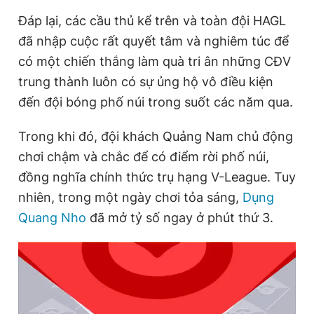
Giấy phép xuất bản số 110/GP - BTTTT cấp ngày 24.3.2020
Đáp lại, các cầu thủ kể trên và toàn đội HAGL
© 2003-2026 Bản quyền thuộc về Báo Thanh Niên. Cấm sao
chép dưới mọi hình thức nếu không có sự chấp thuận bằng văn
đã nhập cuộc rất quyết tâm và nghiêm túc để
bản. Phát triển bởi ePi Technologies, JSC.
có một chiến thắng làm quà tri ân những CĐV
trung thành luôn có sự ủng hộ vô điều kiện
đến đội bóng phố núi trong suốt các năm qua.
Trong khi đó, đội khách Quảng Nam chủ động
chơi chậm và chắc để có điểm rời phố núi,
đồng nghĩa chính thức trụ hạng V-League. Tuy
nhiên, trong một ngày chơi tỏa sáng,
Dụng
Quang Nho
đã mở tỷ số ngay ở phút thứ 3.