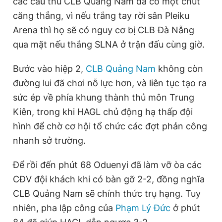
các cầu thủ CLB Quảng Nam đã có một chút
căng thẳng, vì nếu trắng tay rời sân Pleiku
Arena thì họ sẽ có nguy cơ bị CLB Đà Nẵng
qua mặt nếu thắng SLNA ở trận đấu cùng giờ.
Bước vào hiệp 2,
CLB Quảng Nam
không còn
đường lui đã chơi nỗ lực hơn, và liên tục tạo ra
sức ép về phía khung thành thủ môn Trung
Kiên, trong khi HAGL chủ động hạ thấp đội
hình để chờ cơ hội tổ chức các đợt phản công
nhanh sở trường.
Để rồi đến phút 68 Oduenyi đã làm vỡ òa các
CĐV đội khách khi có bàn gỡ 2-2, đồng nghĩa
CLB Quảng Nam sẽ chính thức trụ hạng. Tuy
nhiên, pha lập công của
Phạm Lý Đức
ở phút