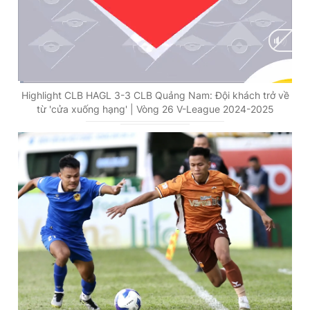
C
0:02
/
D
3:10
Highlight CLB HAGL 3-3 CLB Quảng Nam: Đội khách trở về
từ 'cửa xuống hạng' | Vòng 26 V-League 2024-2025
u
u
r
r
r
a
e
t
n
i
t
o
T
n
i
m
e