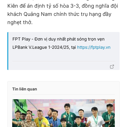
t
o
Kiên để án định tỷ số hòa 3-3, đồng nghĩa đội
T
n
khách Quảng Nam chính thức trụ hạng đầy
i
nghẹt thở.
m
e
FPT Play - Đơn vị duy nhất phát sóng trọn vẹn
LPBank V.League 1-2024/25, tại
https://fptplay.vn
Tin liên quan