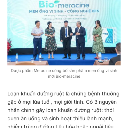
Đọc Thanh Niên trên điện thoại
Theo dõi báo trên
Dược phẩm Meracine công bố sản phẩm men ống vi sinh
Hotline
Liên hệ quảng cáo
mới Bio-meracine
0906 645 777
0908 780 404
Đặt báo
Quảng cáo
RSS
Tòa soạn
Chính sách bảo
Loạn khuẩn đường ruột là chứng bệnh thường
gặp ở mọi lứa tuổi, mọi giới tính. Có 3 nguyên
Tổng biên tập: Nguyễn Ngọc Toàn
Phó tổng biên tập thường trực: Hải Thành
nhân chính gây loạn khuẩn đường ruột: thói
Phó tổng biên tập: Lâm Hiếu Dũng
quen ăn uống và sinh hoạt thiếu lành mạnh,
Phó tổng biên tập: Trần Việt Hưng
Tổng thư ký tòa soạn: Đức Trung
nhiễm trùng đường tiêu hóa hoặc ngoài tiêu