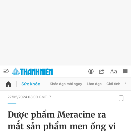
Sức khỏe
Khỏe đẹp mỗi ngày
Làm đẹp
Giới tính
Y t
QUẢNG CÁO
ĐẶT BÁO
27/05/2024 08:00 GMT+7
Thông tin tài khoản
Dược phẩm Meracine ra
Đổi mật khẩu
Chuyên mục
mắt sản phẩm men ống vi
Tin đã lưu