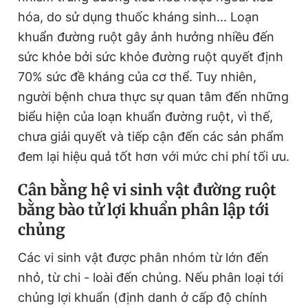
Giấy phép xuất bản số 110/GP - BTTTT cấp ngày 24.3.2020
hóa, do sử dụng thuốc kháng sinh... Loạn
© 2003-2026 Bản quyền thuộc về Báo Thanh Niên. Cấm sao
khuẩn đường ruột gây ảnh hưởng nhiều đến
chép dưới mọi hình thức nếu không có sự chấp thuận bằng văn
bản. Phát triển bởi ePi Technologies, JSC.
sức khỏe bởi sức khỏe đường ruột quyết định
70% sức đề kháng của cơ thể. Tuy nhiên,
người bệnh chưa thực sự quan tâm đến những
biểu hiện của loạn khuẩn đường ruột, vì thế,
chưa giải quyết và tiếp cận đến các sản phẩm
đem lại hiệu quả tốt hơn với mức chi phí tối ưu.
Cân bằng hệ vi sinh vật đường ruột
bằng bào tử lợi khuẩn phân lập tới
chủng
Các vi sinh vật được phân nhóm từ lớn đến
nhỏ, từ chi - loài đến chủng. Nếu phân loại tới
chủng lợi khuẩn (định danh ở cấp độ chính