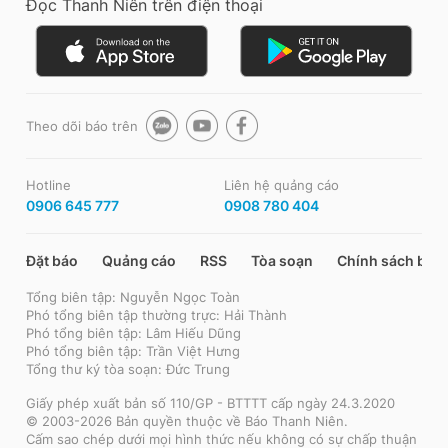
Đọc Thanh Niên trên điện thoại
Theo dõi báo trên
Hotline
Liên hệ quảng cáo
0906 645 777
0908 780 404
Đặt báo
Quảng cáo
RSS
Tòa soạn
Chính sách bảo
Tổng biên tập: Nguyễn Ngọc Toàn
Phó tổng biên tập thường trực: Hải Thành
Phó tổng biên tập: Lâm Hiếu Dũng
Phó tổng biên tập: Trần Việt Hưng
Tổng thư ký tòa soạn: Đức Trung
Giấy phép xuất bản số 110/GP - BTTTT cấp ngày 24.3.2020
© 2003-2026 Bản quyền thuộc về Báo Thanh Niên.
Cấm sao chép dưới mọi hình thức nếu không có sự chấp thuận