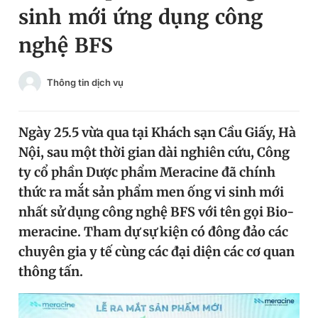
sinh mới ứng dụng công
Chuyên mục khác
Tin đã xem
nghệ BFS
Chào ngày mới
Tin 24h
Đăng xuất
Thông tin dịch vụ
Tin thị trường
Tin 360
Ngày 25.5 vừa qua tại Khách sạn Cầu Giấy, Hà
Video
Magazine
Nội, sau một thời gian dài nghiên cứu, Công
ty cổ phần Dược phẩm Meracine đã chính
Sản phẩm khác
thức ra mắt sản phẩm men ống vi sinh mới
nhất sử dụng công nghệ BFS với tên gọi Bio-
Tiện ích
Bạn cần biết
meracine. Tham dự sự kiện có đông đảo các
chuyên gia y tế cùng các đại diện các cơ quan
Thông tin tòa soạn
Liên hệ quảng cáo
thông tấn.