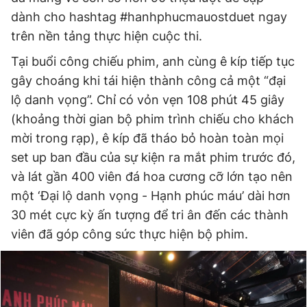
dành cho hashtag #hanhphucmauostduet ngay
trên nền tảng thực hiện cuộc thi.
Tại buổi công chiếu phim, anh cùng ê kíp tiếp tục
gây choáng khi tái hiện thành công cả một “đại
lộ danh vọng”. Chỉ có vỏn vẹn 108 phút 45 giây
(khoảng thời gian bộ phim trình chiếu cho khách
mời trong rạp), ê kíp đã tháo bỏ hoàn toàn mọi
set up ban đầu của sự kiện ra mắt phim trước đó,
và lát gần 400 viên đá hoa cương cỡ lớn tạo nên
một ‘Đại lộ danh vọng - Hạnh phúc máu’ dài hơn
30 mét cực kỳ ấn tượng để tri ân đến các thành
viên đã góp công sức thực hiện bộ phim.