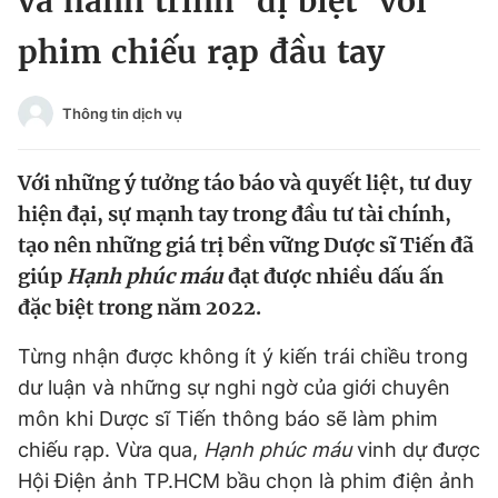
và hành trình ‘dị biệt’ với
Chuyên mục khác
phim chiếu rạp đầu tay
Tin đã xem
Chào ngày mới
Tin 24h
Đăng xuất
Thông tin dịch vụ
Tin thị trường
Tin 360
Với những ý tưởng táo báo và quyết liệt, tư duy
Video
Magazine
hiện đại, sự mạnh tay trong đầu tư tài chính,
tạo nên những giá trị bền vững Dược sĩ Tiến đã
giúp
Hạnh phúc máu
đạt được nhiều dấu ấn
Sản phẩm khác
đặc biệt trong năm 2022.
Tiện ích
Bạn cần biết
Từng nhận được không ít ý kiến trái chiều trong
dư luận và những sự nghi ngờ của giới chuyên
Thông tin tòa soạn
Liên hệ quảng cáo
môn khi Dược sĩ Tiến thông báo sẽ làm phim
chiếu rạp. Vừa qua,
Hạnh phúc máu
vinh dự được
Hội Điện ảnh TP.HCM bầu chọn là phim điện ảnh