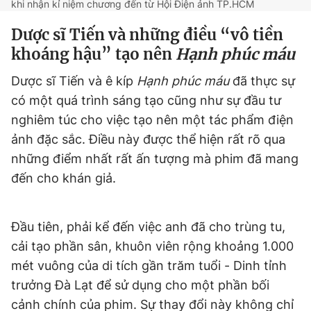
khi nhận kỉ niệm chương đến từ Hội Điện ảnh TP.HCM
Giấy phép xuất bản số 110/GP - BTTTT cấp ngày 24.3.2020
© 2003-2026 Bản quyền thuộc về Báo Thanh Niên. Cấm sao
Dược sĩ Tiến và những điều “vô tiền
chép dưới mọi hình thức nếu không có sự chấp thuận bằng văn
khoáng hậu” tạo nên
Hạnh phúc máu
bản. Phát triển bởi ePi Technologies, JSC.
Dược sĩ Tiến và ê kíp
Hạnh phúc máu
đã thực sự
có một quá trình sáng tạo cũng như sự đầu tư
nghiêm túc cho việc tạo nên một tác phẩm điện
ảnh đặc sắc. Điều này được thể hiện rất rõ qua
những điểm nhất rất ấn tượng mà phim đã mang
đến cho khán giả.
Đầu tiên, phải kể đến việc anh đã cho trùng tu,
cải tạo phần sân, khuôn viên rộng khoảng 1.000
mét vuông của di tích gần trăm tuổi - Dinh tỉnh
trưởng Đà Lạt để sử dụng cho một phần bối
cảnh chính của phim. Sự thay đổi này không chỉ