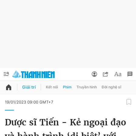
Giải trí
Kết nối
Phim
Truyền hình
Đời nghệ sĩ
QUẢNG CÁO
ĐẶT BÁO
19/01/2023 09:00 GMT+7
Thông tin tài khoản
Dược sĩ Tiến - Kẻ ngoại đạo
Đổi mật khẩu
Chuyên mục
Tin đã lưu