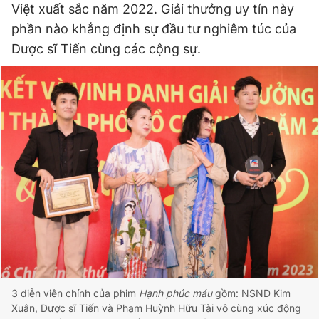
Việt xuất sắc năm 2022. Giải thưởng uy tín này
phần nào khẳng định sự đầu tư nghiêm túc của
Dược sĩ Tiến cùng các cộng sự.
Đọc Thanh Niên trên điện thoại
Theo dõi báo trên
Hotline
Liên hệ quảng cáo
0906 645 777
0908 780 404
Đặt báo
Quảng cáo
RSS
Tòa soạn
Chính sách bảo
Tổng biên tập: Nguyễn Ngọc Toàn
Phó tổng biên tập thường trực: Hải Thành
Phó tổng biên tập: Lâm Hiếu Dũng
3 diễn viên chính của phim
Hạnh phúc máu
gồm: NSND Kim
Phó tổng biên tập: Trần Việt Hưng
Xuân, Dược sĩ Tiến và Phạm Huỳnh Hữu Tài vô cùng xúc động
Tổng thư ký tòa soạn: Đức Trung