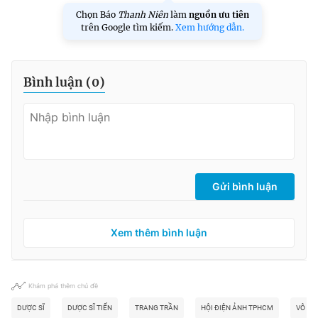
Chọn Báo
Thanh Niên
làm
nguồn ưu tiên
trên Google tìm kiếm.
Xem hướng dẫn.
Bình luận (
0
)
Gửi bình luận
Xem thêm bình luận
Khám phá thêm chủ đề
DƯỢC SĨ
DƯỢC SĨ TIẾN
TRANG TRẦN
HỘI ĐIỆN ẢNH TPHCM
VÔ TI