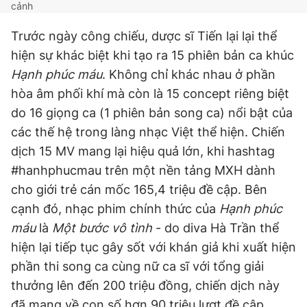
cảnh
Trước ngày công chiếu, dược sĩ Tiến lại lại thể
hiện sự khác biệt khi tạo ra 15 phiên bản ca khúc
Hạnh phúc máu
. Không chỉ khác nhau ở phần
hòa âm phối khí mà còn là 15 concept riêng biệt
do 16 giọng ca (1 phiên bản song ca) nổi bật của
các thế hệ trong làng nhạc Việt thể hiện. Chiến
dịch 15 MV mang lại hiệu quả lớn, khi hashtag
#hanhphucmau trên một nền tảng MXH dành
cho giới trẻ cán mốc 165,4 triệu đề cập. Bên
cạnh đó, nhạc phim chính thức của
Hạnh phúc
máu
là
Một bước vô tình
- do diva Hà Trần thể
hiện lại tiếp tục gây sốt với khán giả khi xuất hiện
phần thi song ca cùng nữ ca sĩ với tổng giải
thưởng lên đến 200 triệu đồng, chiến dịch này
đã mang về con số hơn 90 triệu lượt đề cập