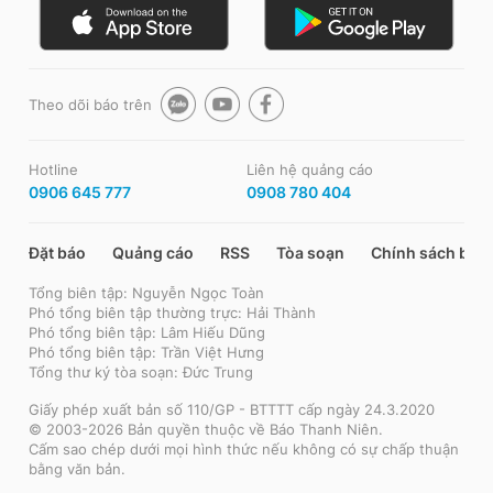
Theo dõi báo trên
Hotline
Liên hệ quảng cáo
0906 645 777
0908 780 404
Đặt báo
Quảng cáo
RSS
Tòa soạn
Chính sách bảo
Tổng biên tập: Nguyễn Ngọc Toàn
Phó tổng biên tập thường trực: Hải Thành
Phó tổng biên tập: Lâm Hiếu Dũng
Phó tổng biên tập: Trần Việt Hưng
Tổng thư ký tòa soạn: Đức Trung
Giấy phép xuất bản số 110/GP - BTTTT cấp ngày 24.3.2020
© 2003-2026 Bản quyền thuộc về Báo Thanh Niên.
Cấm sao chép dưới mọi hình thức nếu không có sự chấp thuận
bằng văn bản.