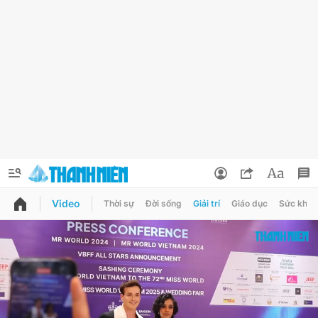
Video
Thời sự
Đời sống
Giải trí
Giáo dục
Sức khỏe
QUẢNG CÁO
ĐẶT BÁO
Thông tin tài khoản
Đổi mật khẩu
Chuyên mục
Tin đã lưu