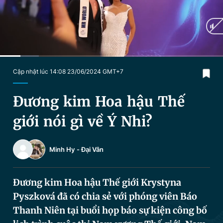
Chuyên mục khác
Tin đã xem
Chào ngày mới
Tin 24h
Đăng xuất
Tin thị trường
Tin 360
Current
0:21
/
Duration
3:42
Cập nhật lúc 14:08 23/06/2024 GMT+7
Time
Video
Magazine
Đương kim Hoa hậu Thế
giới nói gì về Ý Nhi?
Sản phẩm khác
Minh Hy
-
Đại Vân
Tiện ích
Bạn cần biết
Đương kim Hoa hậu Thế giới Krystyna
Thông tin tòa soạn
Liên hệ quảng cáo
Pyszková đã có chia sẻ với phóng viên Báo
Thanh Niên tại buổi họp báo sự kiện công bố