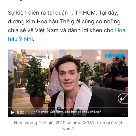
Giấy phép xuất bản số 110/GP - BTTTT cấp ngày 24.3.2020
© 2003-2026 Bản quyền thuộc về Báo Thanh Niên. Cấm sao
Sự kiện diễn ra tại quận 1. TP.HCM. Tại đây,
chép dưới mọi hình thức nếu không có sự chấp thuận bằng văn
đương kim Hoa hậu Thế giới cũng có những
bản. Phát triển bởi ePi Technologies, JSC.
chia sẻ về Việt Nam và dành lời khen cho
Hoa
hậu Ý Nhi
.
C
0:00
/
D
2:27
u
u
Nam vương Thế giới 2019 sở hữu IQ 181 thích gì ở Việt
Nam?
r
r