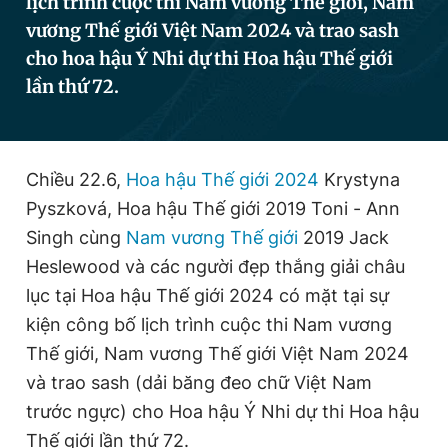
lịch trình cuộc thi Nam vương Thế giới, Nam
vương Thế giới Việt Nam 2024 và trao sash
cho hoa hậu Ý Nhi dự thi Hoa hậu Thế giới
Đọc Thanh Niên trên điện thoại
lần thứ 72.
Chiều 22.6,
Hoa hậu Thế giới 2024
Krystyna
Theo dõi báo trên
Pyszková, Hoa hậu Thế giới 2019 Toni - Ann
Singh cùng
Nam vương Thế giới
2019 Jack
Hotline
Liên hệ quảng cáo
Heslewood và các người đẹp thắng giải châu
0906 645 777
0908 780 404
lục tại Hoa hậu Thế giới 2024 có mặt tại sự
kiện công bố lịch trình cuộc thi Nam vương
Đặt báo
Quảng cáo
RSS
Tòa soạn
Chính sách bảo
Thế giới, Nam vương Thế giới Việt Nam 2024
Tổng biên tập: Nguyễn Ngọc Toàn
Phó tổng biên tập thường trực: Hải Thành
và trao sash (dải băng đeo chữ Việt Nam
Phó tổng biên tập: Lâm Hiếu Dũng
trước ngực) cho Hoa hậu Ý Nhi dự thi Hoa hậu
Phó tổng biên tập: Trần Việt Hưng
Tổng thư ký tòa soạn: Đức Trung
Thế giới lần thứ 72.