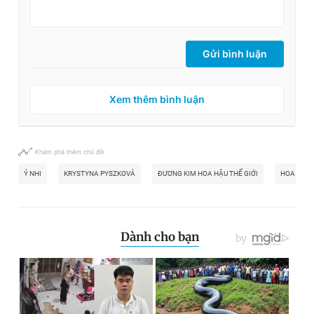
Gửi bình luận
Xem thêm bình luận
Khám phá thêm chủ đề
Ý NHI
KRYSTYNA PYSZKOVÁ
ĐƯƠNG KIM HOA HẬU THẾ GIỚI
HOA HẬU 