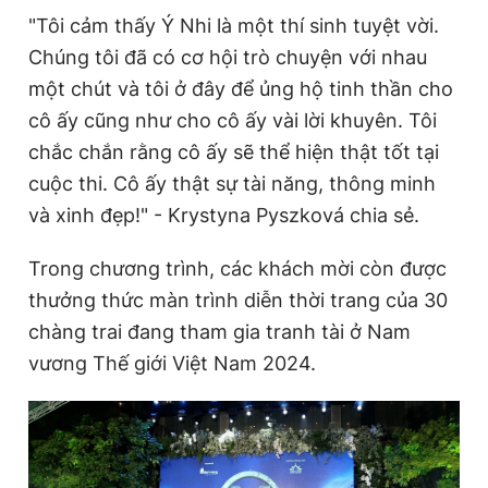
r
a
"Tôi cảm thấy Ý Nhi là một thí sinh tuyệt vời.
e
t
Chúng tôi đã có cơ hội trò chuyện với nhau
n
i
một chút và tôi ở đây để ủng hộ tinh thần cho
t
o
cô ấy cũng như cho cô ấy vài lời khuyên. Tôi
T
n
chắc chắn rằng cô ấy sẽ thể hiện thật tốt tại
i
cuộc thi. Cô ấy thật sự tài năng, thông minh
m
và xinh đẹp!" - Krystyna Pyszková chia sẻ.
e
Trong chương trình, các khách mời còn được
thưởng thức màn trình diễn thời trang của 30
chàng trai đang tham gia tranh tài ở Nam
vương Thế giới Việt Nam 2024.