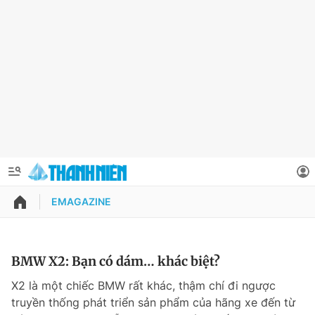
EMAGAZINE
QUẢNG CÁO
ĐẶT BÁO
Thông tin tài khoản
BMW X2: Bạn có dám… khác biệt?
Đổi mật khẩu
X2 là một chiếc BMW rất khác, thậm chí đi ngược
Chuyên mục
truyền thống phát triển sản phẩm của hãng xe đến từ
Tin đã lưu