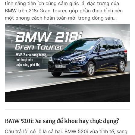
tính năng tiện ích cùng cảm giác lái đặc trưng của
BMW trên 218i Gran Tourer, góp phần định hình nên
một phong cách hoàn toàn mới trong dòng sản...
Đọc Thanh Niên trên điện thoại
Theo dõi báo trên
Hotline
Liên hệ quảng cáo
0906 645 777
0908 780 404
Đặt báo
Quảng cáo
RSS
Tòa soạn
Chính sách bảo m
Tổng biên tập: Nguyễn Ngọc Toàn
Phó tổng biên tập thường trực: Hải Thành
Phó tổng biên tập: Lâm Hiếu Dũng
BMW 520i: Xe sang để khoe hay thực dụng?
Phó tổng biên tập: Trần Việt Hưng
Tổng thư ký tòa soạn: Đức Trung
Câu trả lời có lẽ là cả hai. BMW 520i vừa tinh tế, sang