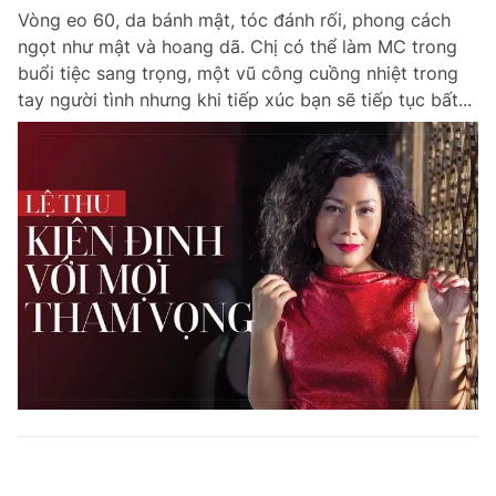
Vòng eo 60, da bánh mật, tóc đánh rối, phong cách
ngọt như mật và hoang dã. Chị có thể làm MC trong
buổi tiệc sang trọng, một vũ công cuồng nhiệt trong
tay người tình nhưng khi tiếp xúc bạn sẽ tiếp tục bất...