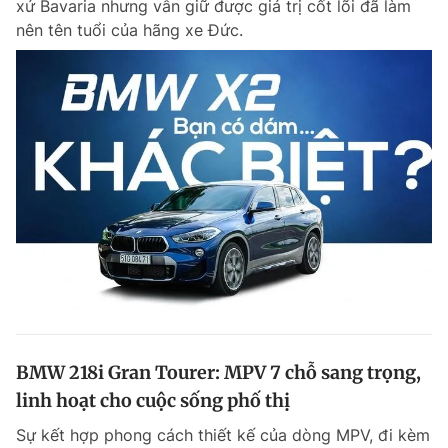
xứ Bavaria nhưng vẫn giữ được giá trị cốt lõi đã làm
Chuyên mục khác
nên tên tuổi của hãng xe Đức.
Tin đã xem
Chào ngày mới
Tin 24h
Đăng xuất
Tin thị trường
Tin 360
Video
Magazine
Sản phẩm khác
Tiện ích
Bạn cần biết
Thông tin tòa soạn
Liên hệ quảng cáo
BMW 218i Gran Tourer: MPV 7 chỗ sang trọng,
linh hoạt cho cuộc sống phố thị
Sự kết hợp phong cách thiết kế của dòng MPV, đi kèm