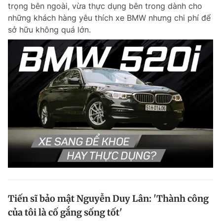
trọng bên ngoài, vừa thực dụng bên trong dành cho
Giấy phép xuất bản số 110/GP - BTTTT cấp ngày 24.3.2020
những khách hàng yêu thích xe BMW nhưng chi phí để
© 2003-2026 Bản quyền thuộc về Báo Thanh Niên. Cấm sao chép
dưới mọi hình thức nếu không có sự chấp thuận bằng văn bản.
sở hữu không quá lớn.
Phát triển bởi ePi Technologies, JSC.
Tiến sĩ bảo mật Nguyễn Duy Lân: 'Thành công
của tôi là cố gắng sống tốt'