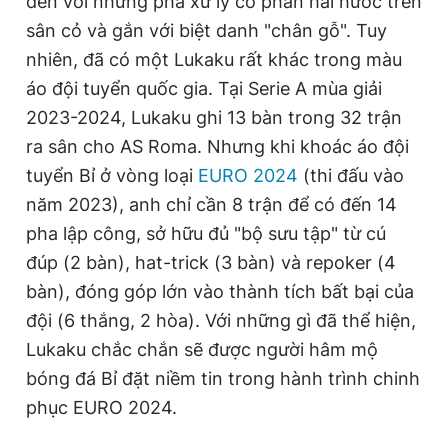
đến với những pha xử lý có phần hài hước trên
Giấy phép xuất bản số 110/GP - BTTTT cấp ngày 24.3.2020
sân cỏ và gắn với biệt danh "chân gỗ". Tuy
© 2003-2026 Bản quyền thuộc về Báo Thanh Niên. Cấm sao
chép dưới mọi hình thức nếu không có sự chấp thuận bằng văn
nhiên, đã có một Lukaku rất khác trong màu
bản. Phát triển bởi ePi Technologies, JSC.
áo đội tuyển quốc gia. Tại Serie A mùa giải
2023-2024, Lukaku ghi 13 bàn trong 32 trận
ra sân cho AS Roma. Nhưng khi khoác áo đội
tuyển Bỉ ở vòng loại
EURO 2024
(thi đấu vào
năm 2023), anh chỉ cần 8 trận để có đến 14
pha lập công, sở hữu đủ "bộ sưu tập" từ cú
đúp (2 bàn), hat-trick (3 bàn) và repoker (4
bàn), đóng góp lớn vào thành tích bất bại của
đội (6 thắng, 2 hòa). Với những gì đã thể hiện,
Lukaku chắc chắn sẽ được người hâm mộ
bóng đá Bỉ đặt niềm tin trong hành trình chinh
phục EURO 2024.