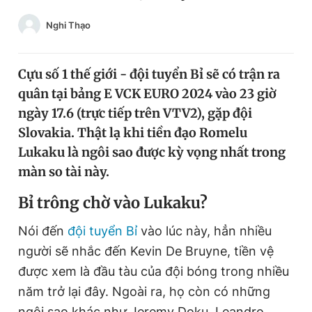
Chuyên mục khác
Nghi Thạo
Tin đã xem
Chào ngày mới
Tin 24h
Đăng xuất
Cựu số 1 thế giới - đội tuyển Bỉ sẽ có trận ra
Tin thị trường
Tin 360
quân tại bảng E VCK EURO 2024 vào 23 giờ
ngày 17.6 (trực tiếp trên VTV2), gặp đội
Slovakia. Thật lạ khi tiền đạo Romelu
Video
Magazine
Lukaku là ngôi sao được kỳ vọng nhất trong
màn so tài này.
Sản phẩm khác
B
ỉ trông chờ vào
L
ukaku?
Tiện ích
Bạn cần biết
Nói đến
đội tuyển Bỉ
vào lúc này, hẳn nhiều
người sẽ nhắc đến Kevin De Bruyne, tiền vệ
Thông tin tòa soạn
Liên hệ quảng cáo
được xem là đầu tàu của đội bóng trong nhiều
năm trở lại đây. Ngoài ra, họ còn có những
ngôi sao khác như Jeremy Doku, Leandro