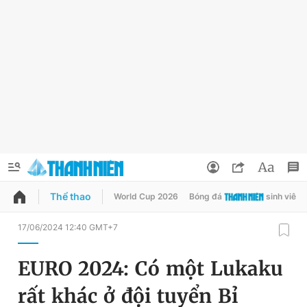
Thể thao
World Cup 2026
Bóng đá
sinh viên
QUẢNG CÁO
ĐẶT BÁO
17/06/2024 12:40 GMT+7
Thông tin tài khoản
EURO 2024: Có một Lukaku
Đổi mật khẩu
Chuyên mục
rất khác ở đội tuyển Bỉ
Tin đã lưu