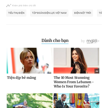
Khám phá thêm chủ đề
TIÊU THỤ ĐIỆN
TẬP ĐOÀN ĐIỆN LỰC VIỆT NAM
ĐIỆN MẶT TRỜI
TIẾT KI