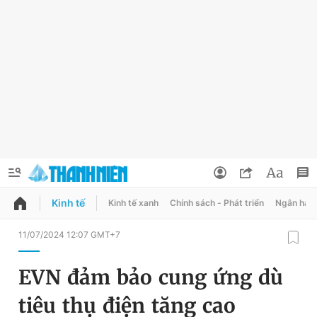
Kinh tế
Kinh tế xanh
Chính sách - Phát triển
Ngân hàn
QUẢNG CÁO
ĐẶT BÁO
11/07/2024 12:07 GMT+7
Thông tin tài khoản
EVN đảm bảo cung ứng dù
Đổi mật khẩu
Chuyên mục
tiêu thụ điện tăng cao
Tin đã lưu