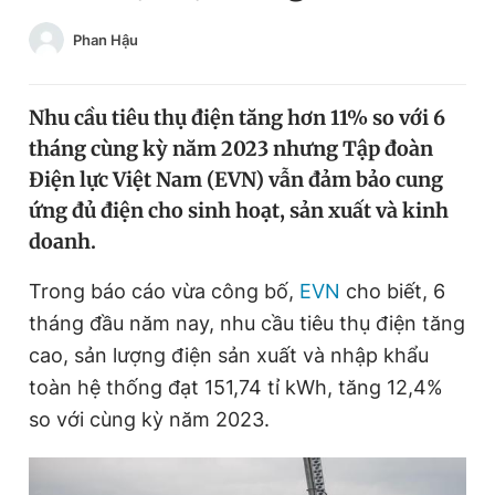
Chuyên mục khác
Phan Hậu
Tin đã xem
Chào ngày mới
Tin 24h
Đăng xuất
Nhu cầu tiêu thụ điện tăng hơn 11% so với 6
Tin thị trường
Tin 360
tháng cùng kỳ năm 2023 nhưng Tập đoàn
Điện lực Việt Nam (EVN) vẫn đảm bảo cung
ứng đủ điện cho sinh hoạt, sản xuất và kinh
Video
Magazine
doanh.
Trong báo cáo vừa công bố,
EVN
cho biết, 6
Sản phẩm khác
tháng đầu năm nay, nhu cầu tiêu thụ điện tăng
Tiện ích
Bạn cần biết
cao, sản lượng điện sản xuất và nhập khẩu
toàn hệ thống đạt 151,74 tỉ kWh, tăng 12,4%
Thông tin tòa soạn
Liên hệ quảng cáo
so với cùng kỳ năm 2023.