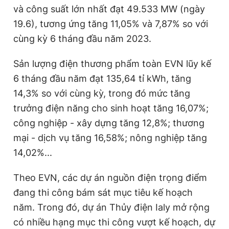
và công suất lớn nhất đạt 49.533 MW (ngày
Giấy phép xuất bản số 110/GP - BTTTT cấp ngày 24.3.2020
© 2003-2026 Bản quyền thuộc về Báo Thanh Niên. Cấm sao
19.6), tương ứng tăng 11,05% và 7,87% so với
chép dưới mọi hình thức nếu không có sự chấp thuận bằng văn
cùng kỳ 6 tháng đầu năm 2023.
bản. Phát triển bởi ePi Technologies, JSC.
Sản lượng điện thương phẩm toàn EVN lũy kế
6 tháng đầu năm đạt 135,64 tỉ kWh, tăng
14,3% so với cùng kỳ, trong đó mức tăng
trưởng điện năng cho sinh hoạt tăng 16,07%;
công nghiệp - xây dựng tăng 12,8%; thương
mại - dịch vụ tăng 16,58%; nông nghiệp tăng
14,02%...
Theo EVN, các dự án nguồn điện trọng điểm
đang thi công bám sát mục tiêu kế hoạch
năm. Trong đó, dự án Thủy điện Ialy mở rộng
có nhiều hạng mục thi công vượt kế hoạch, dự