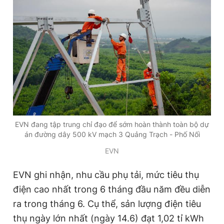
Đọc Thanh Niên trên điện thoại
Theo dõi báo trên
EVN đang tập trung chỉ đạo để sớm hoàn thành toàn bộ dự
Hotline
Liên hệ quảng cáo
án đường dây 500 kV mạch 3 Quảng Trạch - Phố Nối
0906 645 777
0908 780 404
EVN
Đặt báo
Quảng cáo
RSS
Tòa soạn
Chính sách bảo
EVN ghi nhận, nhu cầu phụ tải, mức tiêu thụ
Tổng biên tập: Nguyễn Ngọc Toàn
điện cao nhất trong 6 tháng đầu năm đều diễn
Phó tổng biên tập thường trực: Hải Thành
Phó tổng biên tập: Lâm Hiếu Dũng
ra trong tháng 6. Cụ thể, sản lượng điện tiêu
Phó tổng biên tập: Trần Việt Hưng
Tổng thư ký tòa soạn: Đức Trung
thụ ngày lớn nhất (ngày 14.6) đạt 1,02 tỉ kWh