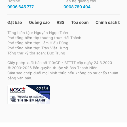
Hotline
Liên hệ quảng cáo
0906 645 777
0908 780 404
Đặt báo
Quảng cáo
RSS
Tòa soạn
Chính sách bảo
Tổng biên tập: Nguyễn Ngọc Toàn
Phó tổng biên tập thường trực: Hải Thành
Phó tổng biên tập: Lâm Hiếu Dũng
Phó tổng biên tập: Trần Việt Hưng
Tổng thư ký tòa soạn: Đức Trung
Giấy phép xuất bản số 110/GP - BTTTT cấp ngày 24.3.2020
© 2003-2026 Bản quyền thuộc về Báo Thanh Niên.
Cấm sao chép dưới mọi hình thức nếu không có sự chấp thuận
bằng văn bản.