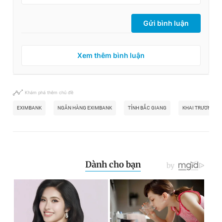
Gửi bình luận
Xem thêm bình luận
Khám phá thêm chủ đề
EXIMBANK
NGÂN HÀNG EXIMBANK
TỈNH BẮC GIANG
KHAI TRƯƠNG C