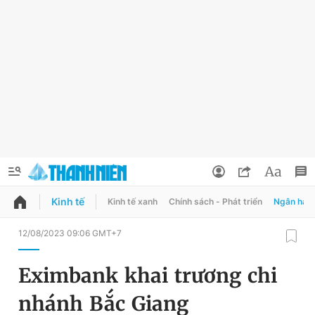
Kinh tế
Kinh tế xanh
Chính sách - Phát triển
Ngân hàn
QUẢNG CÁO
ĐẶT BÁO
12/08/2023 09:06 GMT+7
Thông tin tài khoản
Eximbank khai trương chi
Đổi mật khẩu
Chuyên mục
nhánh Bắc Giang
Tin đã lưu