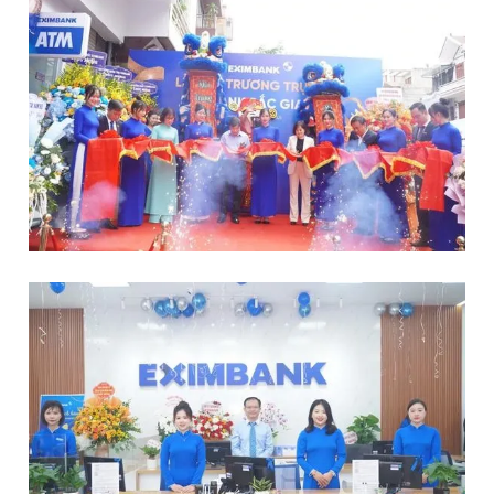
Đọc Thanh Niên trên điện thoại
Theo dõi báo trên
Hotline
Liên hệ quảng cáo
0906 645 777
0908 780 404
Đặt báo
Quảng cáo
RSS
Tòa soạn
Chính sách bảo
Tổng biên tập: Nguyễn Ngọc Toàn
Phó tổng biên tập thường trực: Hải Thành
Phó tổng biên tập: Lâm Hiếu Dũng
Phó tổng biên tập: Trần Việt Hưng
Tổng thư ký tòa soạn: Đức Trung