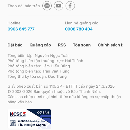
Theo dõi báo trên
Hotline
Liên hệ quảng cáo
0906 645 777
0908 780 404
Đặt báo
Quảng cáo
RSS
Tòa soạn
Chính sách bảo
Tổng biên tập: Nguyễn Ngọc Toàn
Phó tổng biên tập thường trực: Hải Thành
Phó tổng biên tập: Lâm Hiếu Dũng
Phó tổng biên tập: Trần Việt Hưng
Tổng thư ký tòa soạn: Đức Trung
Giấy phép xuất bản số 110/GP - BTTTT cấp ngày 24.3.2020
© 2003-2026 Bản quyền thuộc về Báo Thanh Niên.
Cấm sao chép dưới mọi hình thức nếu không có sự chấp thuận
bằng văn bản.