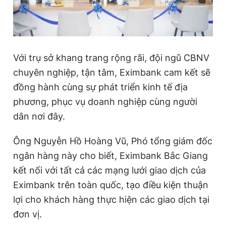
Giấy phép xuất bản số 110/GP - BTTTT cấp ngày 24.3.2020
© 2003-2026 Bản quyền thuộc về Báo Thanh Niên. Cấm sao
chép dưới mọi hình thức nếu không có sự chấp thuận bằng văn
bản. Phát triển bởi ePi Technologies, JSC.
Với
trụ sở
khang trang rộng rãi, đội ngũ CBNV
chuyên nghiệp, tận tâm,
Eximbank
cam kết sẽ
đồng hành cùng sự phát triển kinh tế địa
phương,
phục vụ doanh nghiệp cùng người
dân nơi đây
.
Ông Nguyễn Hồ Hoàng Vũ, Phó tổng giám đốc
ngân hàng này cho biết, Eximbank
Bắc Giang
kết nối với tất cả các mạng lưới giao dịch của
Eximbank trên toàn quốc, tạo điều kiện thuận
lợi cho khách hàng thực hiện các giao dịch tại
đơn vị.