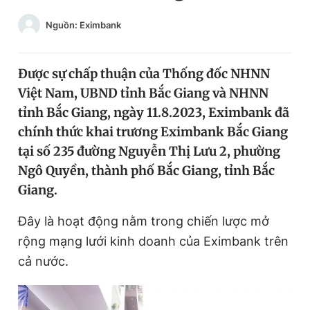
Chuyên mục khác
Nguồn: Eximbank
Tin đã xem
Chào ngày mới
Tin 24h
Đăng xuất
Được sự chấp thuận của Thống đốc NHNN
Tin thị trường
Tin 360
Việt Nam, UBND tỉnh Bắc Giang và NHNN
tỉnh Bắc Giang, ngày 11.8.2023, Eximbank đã
chính thức khai trương Eximbank Bắc Giang
Video
Magazine
tại số 235 đường Nguyễn Thị Lưu 2, phường
Ngô Quyền, thành phố Bắc Giang, tỉnh Bắc
Sản phẩm khác
Giang.
Tiện ích
Bạn cần biết
Đây là hoạt động nằm trong chiến lược mở
rộng mạng lưới kinh doanh của Eximbank trên
Thông tin tòa soạn
Liên hệ quảng cáo
cả nước.