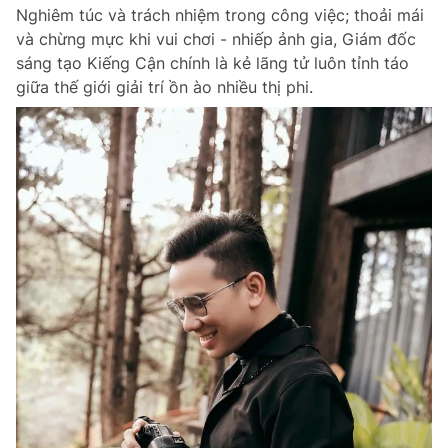
Nghiêm túc và trách nhiệm trong công việc; thoải mái
và chừng mực khi vui chơi - nhiếp ảnh gia, Giám đốc
sáng tạo Kiếng Cận chính là kẻ lãng tử luôn tỉnh táo
Đọc Thanh Niên trên điện thoại
giữa thế giới giải trí ồn ào nhiều thị phi.
Theo dõi báo trên
Hotline
Liên hệ quảng cáo
0906 645 777
0908 780 404
Đặt báo
Quảng cáo
RSS
Tòa soạn
Chính sách bảo m
Tổng biên tập: Nguyễn Ngọc Toàn
Phó tổng biên tập thường trực: Hải Thành
Phó tổng biên tập: Lâm Hiếu Dũng
Phó tổng biên tập: Trần Việt Hưng
Tổng thư ký tòa soạn: Đức Trung