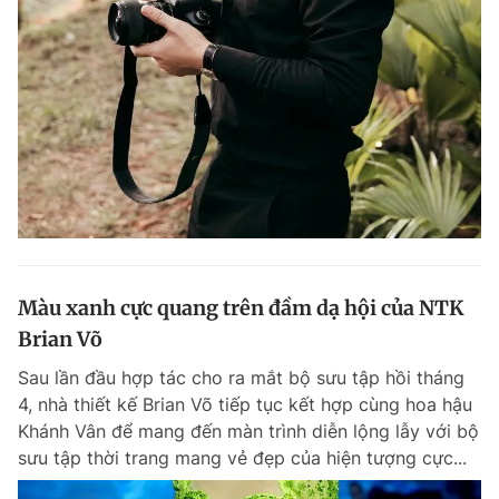
Giấy phép xuất bản số 110/GP - BTTTT cấp ngày 24.3.2020
© 2003-2026 Bản quyền thuộc về Báo Thanh Niên. Cấm sao chép
dưới mọi hình thức nếu không có sự chấp thuận bằng văn bản.
Phát triển bởi ePi Technologies, JSC.
Màu xanh cực quang trên đầm dạ hội của NTK
Brian Võ
Sau lần đầu hợp tác cho ra mắt bộ sưu tập hồi tháng
4, nhà thiết kế Brian Võ tiếp tục kết hợp cùng hoa hậu
Khánh Vân để mang đến màn trình diễn lộng lẫy với bộ
sưu tập thời trang mang vẻ đẹp của hiện tượng cực...