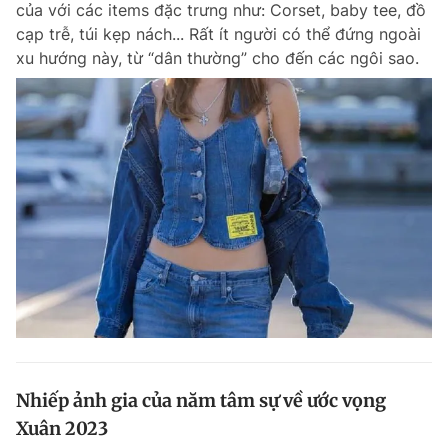
của với các items đặc trưng như: Corset, baby tee, đồ
Chuyên mục khác
cạp trễ, túi kẹp nách... Rất ít người có thể đứng ngoài
Tin đã xem
xu hướng này, từ “dân thường” cho đến các ngôi sao.
Chào ngày mới
Tin 24h
Đăng xuất
Tin thị trường
Tin 360
Video
Magazine
Sản phẩm khác
Tiện ích
Bạn cần biết
Thông tin tòa soạn
Liên hệ quảng cáo
Nhiếp ảnh gia của năm tâm sự về ước vọng
Xuân 2023