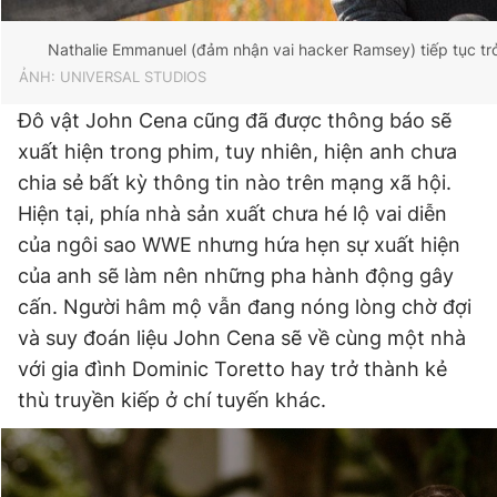
Nathalie Emmanuel (đảm nhận vai hacker Ramsey) tiếp tục trở
ẢNH: UNIVERSAL STUDIOS
Đô vật John Cena cũng đã được thông báo sẽ
xuất hiện trong phim, tuy nhiên, hiện anh chưa
chia sẻ bất kỳ thông tin nào trên mạng xã hội.
Hiện tại, phía nhà sản xuất chưa hé lộ vai diễn
của ngôi sao WWE nhưng hứa hẹn sự xuất hiện
của anh sẽ làm nên những pha hành động gây
cấn. Người hâm mộ vẫn đang nóng lòng chờ đợi
và suy đoán liệu John Cena sẽ về cùng một nhà
với gia đình Dominic Toretto hay trở thành kẻ
thù truyền kiếp ở chí tuyến khác.