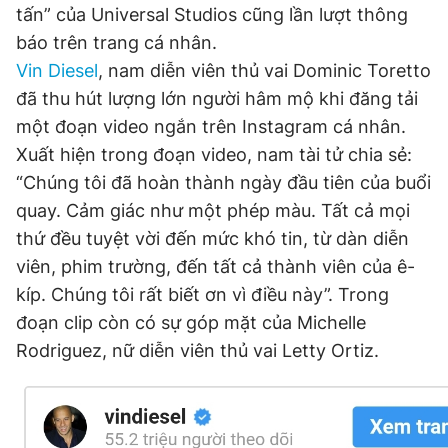
tấn” của Universal Studios cũng lần lượt thông
Đọc Thanh Niên trên điện thoại
báo trên trang cá nhân.
Vin Diesel
, nam diễn viên thủ vai Dominic Toretto
đã thu hút lượng lớn người hâm mộ khi đăng tải
một đoạn video ngắn trên Instagram cá nhân.
Xuất hiện trong đoạn video, nam tài tử chia sẻ:
Theo dõi báo trên
“Chúng tôi đã hoàn thành ngày đầu tiên của buổi
quay. Cảm giác như một phép màu. Tất cả mọi
Hotline
Liên hệ quảng cáo
thứ đều tuyệt vời đến mức khó tin, từ dàn diễn
0906 645 777
0908 780 404
viên, phim trường, đến tất cả thành viên của ê-
kíp. Chúng tôi rất biết ơn vì điều này”. Trong
Đặt báo
Quảng cáo
RSS
Tòa soạn
Chính sách bảo
đoạn clip còn có sự góp mặt của Michelle
Tổng biên tập: Nguyễn Ngọc Toàn
Rodriguez, nữ diễn viên thủ vai Letty Ortiz.
Phó tổng biên tập thường trực: Hải Thành
Phó tổng biên tập: Lâm Hiếu Dũng
Phó tổng biên tập: Trần Việt Hưng
Tổng thư ký tòa soạn: Đức Trung
Giấy phép xuất bản số 110/GP - BTTTT cấp ngày 24.3.2020