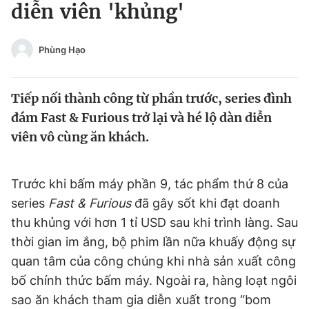
diễn viên 'khủng'
Tin đã xem
Chào ngày mới
Tin 24h
Đăng xuất
Phùng Hạo
Tin thị trường
Tin 360
Tiếp nối thành công từ phần trước, series đình
Video
Magazine
đám Fast & Furious trở lại và hé lộ dàn diễn
viên vô cùng ăn khách.
Sản phẩm khác
Trước khi bấm máy phần 9, tác phẩm thứ 8 của
Tiện ích
Bạn cần biết
series
Fast & Furious
đã gây sốt khi đạt doanh
thu khủng với hơn 1 tỉ USD sau khi trình làng. Sau
Thông tin tòa soạn
Liên hệ quảng cáo
thời gian im ắng, bộ phim lần nữa khuấy động sự
quan tâm của công chúng khi nhà sản xuất công
bố chính thức bấm máy. Ngoài ra, hàng loạt ngôi
sao ăn khách tham gia diễn xuất trong “bom