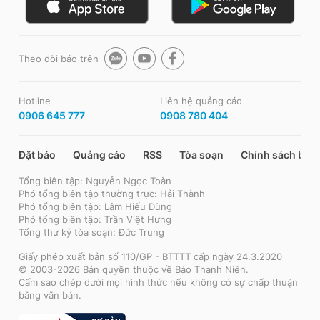
Theo dõi báo trên
Hotline
Liên hệ quảng cáo
0906 645 777
0908 780 404
Đặt báo
Quảng cáo
RSS
Tòa soạn
Chính sách bảo
Tổng biên tập: Nguyễn Ngọc Toàn
Phó tổng biên tập thường trực: Hải Thành
Phó tổng biên tập: Lâm Hiếu Dũng
Phó tổng biên tập: Trần Việt Hưng
Tổng thư ký tòa soạn: Đức Trung
Giấy phép xuất bản số 110/GP - BTTTT cấp ngày 24.3.2020
© 2003-2026 Bản quyền thuộc về Báo Thanh Niên.
Cấm sao chép dưới mọi hình thức nếu không có sự chấp thuận
bằng văn bản.