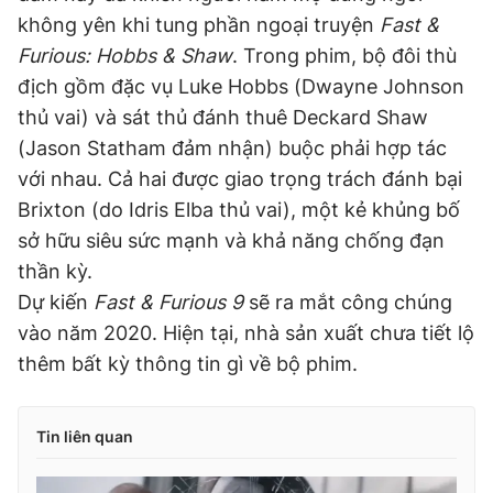
không yên khi tung phần ngoại truyện
Fast &
Furious: Hobbs & Shaw
. Trong phim, bộ đôi thù
địch gồm đặc vụ Luke Hobbs (Dwayne Johnson
thủ vai) và sát thủ đánh thuê Deckard Shaw
(Jason Statham đảm nhận) buộc phải hợp tác
với nhau. Cả hai được giao trọng trách đánh bại
Brixton (do Idris Elba thủ vai), một kẻ khủng bố
sở hữu siêu sức mạnh và khả năng chống đạn
thần kỳ.
Dự kiến
Fast & Furious 9
sẽ ra mắt công chúng
vào năm 2020. Hiện tại, nhà sản xuất chưa tiết lộ
thêm bất kỳ thông tin gì về bộ phim.
Tin liên quan