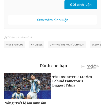
Gửi bình luận
Xem thêm bình luận
Khám phá thêm chủ đề
FAST & FURIOUS
VIN DIESEL
DWAYNE "THE ROCK" JOHNSON
JASON STA