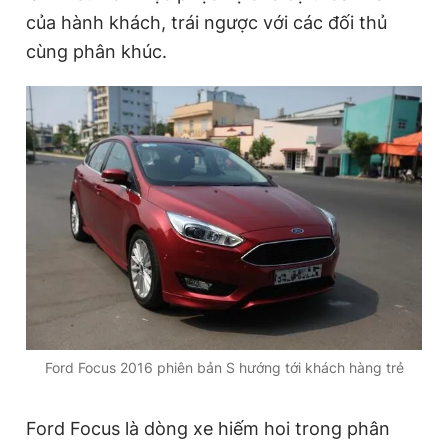
của hành khách, trái ngược với các đối thủ
cùng phân khúc.
Đọc Thanh Niên trên điện thoại
Theo dõi báo trên
Hotline
Liên hệ quảng cáo
0906 645 777
0908 780 404
Đặt báo
Quảng cáo
RSS
Tòa soạn
Chính sách bảo
Tổng biên tập: Nguyễn Ngọc Toàn
Ford Focus 2016 phiên bản S hướng tới khách hàng trẻ
Phó tổng biên tập thường trực: Hải Thành
Phó tổng biên tập: Lâm Hiếu Dũng
Phó tổng biên tập: Trần Việt Hưng
Ford Focus là dòng xe hiếm hoi trong phân
Tổng thư ký tòa soạn: Đức Trung