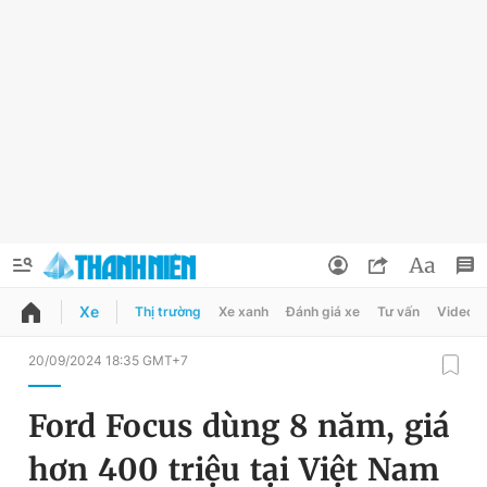
Xe
Thị trường
Xe xanh
Đánh giá xe
Tư vấn
Video
QUẢNG CÁO
ĐẶT BÁO
20/09/2024 18:35 GMT+7
Thông tin tài khoản
Ford Focus dùng 8 năm, giá
Đổi mật khẩu
Chuyên mục
hơn 400 triệu tại Việt Nam
Tin đã lưu