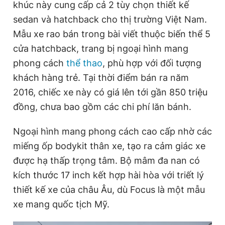
khúc này cung cấp cả 2 tùy chọn thiết kế
Giấy phép xuất bản số 110/GP - BTTTT cấp ngày 24.3.2020
sedan và hatchback cho thị trường Việt Nam.
© 2003-2026 Bản quyền thuộc về Báo Thanh Niên. Cấm sao
chép dưới mọi hình thức nếu không có sự chấp thuận bằng văn
Mẫu xe rao bán trong bài viết thuộc biến thể 5
bản. Phát triển bởi ePi Technologies, JSC.
cửa hatchback, trang bị ngoại hình mang
phong cách
thể thao
, phù hợp với đối tượng
khách hàng trẻ. Tại thời điểm bán ra năm
2016, chiếc xe này có giá lên tới gần 850 triệu
đồng, chưa bao gồm các chi phí lăn bánh.
Ngoại hình mang phong cách cao cấp nhờ các
miếng ốp bodykit thân xe, tạo ra cảm giác xe
được hạ thấp trọng tâm. Bộ mâm đa nan có
kích thước 17 inch kết hợp hài hòa với triết lý
thiết kế xe của châu Âu, dù Focus là một mẫu
xe mang quốc tịch Mỹ.