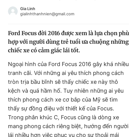
Chuyên mục khác
Gia Linh
Tin đã xem
gialinhthanhnien@gmail.com
Chào ngày mới
Tin 24h
Đăng xuất
Ford Focus đời 2016 được xem là lựa chọn phù
Tin thị trường
Tin 360
hợp với người dùng trẻ tuổi ưa chuộng những
chiếc xe có cảm giác lái tốt.
Video
Magazine
Ngoại hình của Ford Focus 2016 gây khá nhiều
tranh cãi. Với những ai yêu thích phong cách
Sản phẩm khác
tròn trịa bầu bĩnh sẽ thấy chiếc xe này thô
kệch và quá hầm hố. Tuy nhiên những ai yêu
Tiện ích
Bạn cần biết
thích phong cách xe cơ bắp của Mỹ sẽ tìm
thấy sự đồng điệu với thiết kế của Focus.
Thông tin tòa soạn
Liên hệ quảng cáo
Trong phân khúc C, Focus cũng là dòng xe
mang phong cách riêng biệt, hướng đến người
lái nhiều hơn việc phục vụ cho sự thoải mái