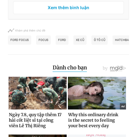
Xem thêm bình luận
Khám phá thêm chủ đề
FORD FOCUS
FOCUS
FORD
XE CŨ
Ô TÔ CŨ
HATCHBACK