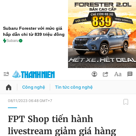
Subaru Forester với mức giá
hấp dẫn chỉ từ 839 triệu đồng
Subaru
Công nghệ
Tin tức công nghệ
QUẢNG CÁO
ĐẶT BÁO
08/11/2023 06:48 GMT+7
Thông tin tài khoản
FPT Shop tiến hành
Đổi mật khẩu
Chuyên mục
livestream giảm giá hàng
Tin đã lưu