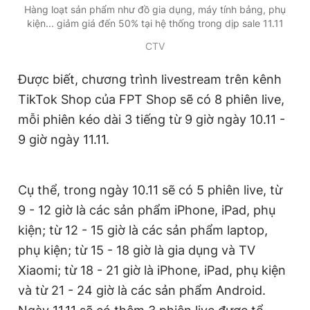
Hàng loạt sản phẩm như đồ gia dụng, máy tính bảng, phụ
Giấy phép xuất bản số 110/GP - BTTTT cấp ngày 24.3.2020
kiện... giảm giá đến 50% tại hệ thống trong dịp sale 11.11
© 2003-2026 Bản quyền thuộc về Báo Thanh Niên. Cấm sao
chép dưới mọi hình thức nếu không có sự chấp thuận bằng văn
CTV
bản. Phát triển bởi ePi Technologies, JSC.
Được biết, chương trình livestream trên kênh
TikTok Shop của FPT Shop sẽ có 8 phiên live,
mỗi phiên kéo dài 3 tiếng từ 9 giờ ngày 10.11 -
9 giờ ngày 11.11.
Cụ thể, trong ngày 10.11 sẽ có 5 phiên live, từ
9 - 12 giờ là các sản phẩm iPhone, iPad, phụ
kiện; từ 12 - 15 giờ là các sản phẩm laptop,
phụ kiện; từ 15 - 18 giờ là gia dụng và TV
Xiaomi; từ 18 - 21 giờ là iPhone, iPad, phụ kiện
và từ 21 - 24 giờ là các sản phẩm Android.