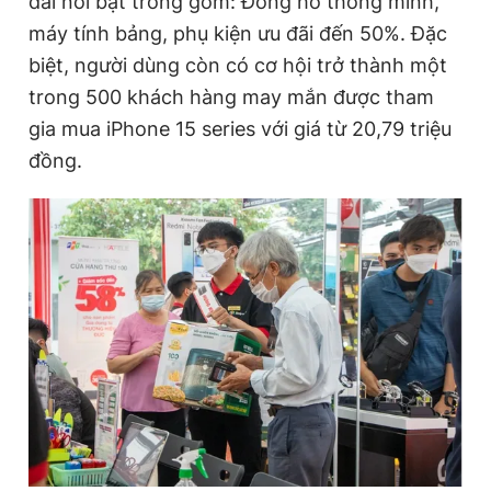
đãi nổi bật trong gồm: Đồng hồ thông minh,
máy tính bảng, phụ kiện ưu đãi đến 50%. Đặc
biệt, người dùng còn có cơ hội trở thành một
Đọc Thanh Niên trên điện thoại
trong 500 khách hàng may mắn được tham
gia mua iPhone 15 series với giá từ 20,79 triệu
đồng.
Theo dõi báo trên
Hotline
Liên hệ quảng cáo
0906 645 777
0908 780 404
Đặt báo
Quảng cáo
RSS
Tòa soạn
Chính sách bảo
Tổng biên tập: Nguyễn Ngọc Toàn
Phó tổng biên tập thường trực: Hải Thành
Phó tổng biên tập: Lâm Hiếu Dũng
Phó tổng biên tập: Trần Việt Hưng
Tổng thư ký tòa soạn: Đức Trung