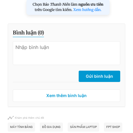
Chọn Báo
Thanh Niên
làm
nguồn ưu tiên
trên Google tìm kiếm.
Xem hướng dẫn.
Bình luận (
0
)
Gửi bình luận
Xem thêm bình luận
Khám phá thêm chủ đề
MÁY TÍNH BẢNG
ĐỒ GIA DỤNG
SẢN PHẨM LAPTOP
FPT SHOP
MU