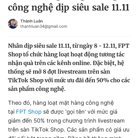
công nghệ dịp siêu sale 11.11
Chuyên mục khác
Tin đã xem
Chào ngày mới
Tin 24h
Thành Luân
thanhluan34@gmail.com
Đăng xuất
Tin thị trường
Tin 360
Nhân dịp siêu sale 11.11, từ ngày 8 - 12.11, FPT
Shop tổ chức hàng loạt hoạt động tương tác
Video
Magazine
nhận quà trên các kênh online. Đặc biệt, hệ
thống sẽ mở 8 đợt livestream trên sàn
TikTok Shop với mức ưu đãi đến 50% cho các
Sản phẩm khác
sản phẩm công nghệ.
Tiện ích
Bạn cần biết
Theo đó, hàng loạt mặt hàng công nghệ
tại
FPT Shop
sẽ được 'gọi tên' với mức giá
Thông tin tòa soạn
Liên hệ quảng cáo
giảm đến 50% trong chương trình livestream
trên sàn TikTok Shop. Các sản phẩm có giá ưu