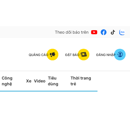
Theo dõi báo trên
QUẢNG CÁO
ĐẶT BÁO
ĐĂNG NHẬP
Công
Tiêu
Thời trang
Xe
Video
nghệ
dùng
trẻ