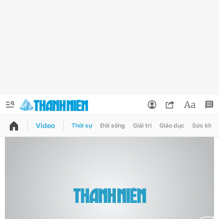
Video
Thời sự
Đời sống
Giải trí
Giáo dục
Sức khỏe
QUẢNG CÁO
ĐẶT BÁO
Thông tin tài khoản
Đổi mật khẩu
Chuyên mục
Tin đã lưu
Chuyên mục khác