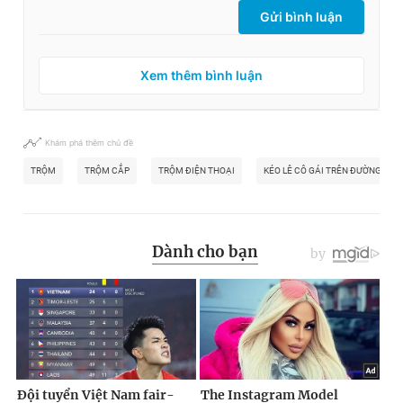
© 2003-2026 Bản quyền thuộc về Báo Thanh Niên. Cấm sao
Gửi bình luận
chép dưới mọi hình thức nếu không có sự chấp thuận bằng văn
bản. Phát triển bởi ePi Technologies, JSC.
Xem thêm bình luận
Khám phá thêm chủ đề
TRỘM
TRỘM CẮP
TRỘM ĐIỆN THOẠI
KÉO LÊ CÔ GÁI TRÊN ĐƯỜNG