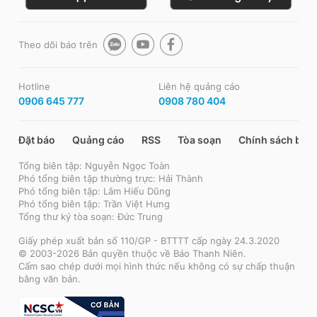
Theo dõi báo trên
Hotline
Liên hệ quảng cáo
0906 645 777
0908 780 404
Đặt báo
Quảng cáo
RSS
Tòa soạn
Chính sách bảo
Tổng biên tập: Nguyễn Ngọc Toàn
Phó tổng biên tập thường trực: Hải Thành
Phó tổng biên tập: Lâm Hiếu Dũng
Phó tổng biên tập: Trần Việt Hưng
Tổng thư ký tòa soạn: Đức Trung
Giấy phép xuất bản số 110/GP - BTTTT cấp ngày 24.3.2020
© 2003-2026 Bản quyền thuộc về Báo Thanh Niên.
Cấm sao chép dưới mọi hình thức nếu không có sự chấp thuận
bằng văn bản.