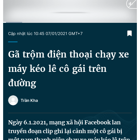
Tin đã xem
Chào ngày mới
Tin 24h
Đăng xuất
Current
0:02
/
Duration
1:31
Tin thị trường
Tin 360
Cập nhật lúc 10:45 07/01/2021 GMT+7
Time
Video
Magazine
Gã trộm điện thoại chạy xe
máy kéo lê cô gái trên
Sản phẩm khác
đường
Tiện ích
Bạn cần biết
Trần Kha
Thông tin tòa soạn
Liên hệ quảng cáo
Ngày 6.1.2021, mạng xã hội Facebook lan
truyền đoạn clip ghi lại cảnh một cô gái bị
một nam thanh niên chạy xe máy kéo lê trên