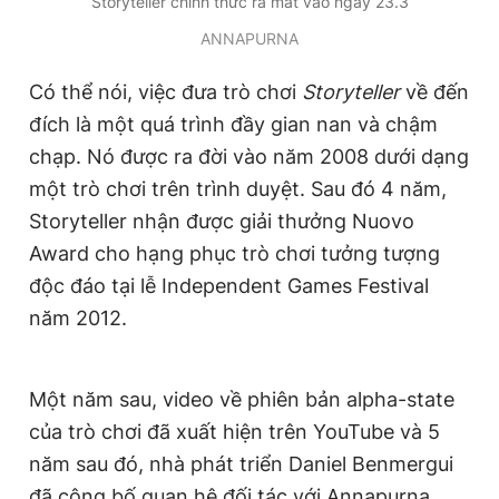
Storyteller chính thức ra mắt vào ngày 23.3
Giấy phép xuất bản số 110/GP - BTTTT cấp ngày 24.3.2020
ANNAPURNA
© 2003-2026 Bản quyền thuộc về Báo Thanh Niên. Cấm sao
chép dưới mọi hình thức nếu không có sự chấp thuận bằng văn
bản. Phát triển bởi ePi Technologies, JSC.
Có thể nói, việc đưa trò chơi
Storyteller
về đến
đích là một quá trình đầy gian nan và chậm
chạp. Nó được ra đời vào năm 2008 dưới dạng
một trò chơi trên trình duyệt. Sau đó 4 năm,
Storyteller nhận được giải thưởng Nuovo
Award cho hạng phục trò chơi tưởng tượng
độc đáo tại lễ Independent Games Festival
năm 2012.
Một năm sau, video về phiên bản alpha-state
của trò chơi đã xuất hiện trên YouTube và 5
năm sau đó, nhà phát triển Daniel Benmergui
đã công bố quan hệ đối tác với Annapurna