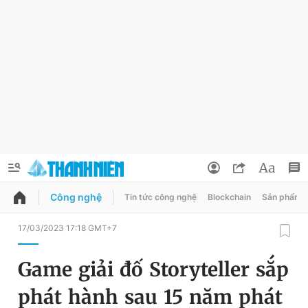
Công nghệ
Tin tức công nghệ
Blockchain
Sản phẩm
QUẢNG CÁO
ĐẶT BÁO
17/03/2023 17:18 GMT+7
Thông tin tài khoản
Game giải đố Storyteller sắp
Đổi mật khẩu
Chuyên mục
phát hành sau 15 năm phát
Tin đã lưu