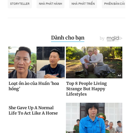
STORYTELLER
NHÀ PHÁT HÀNH
NHÀ PHÁT TRIỂN
PHIÊN BẢN CẢI TIẾN