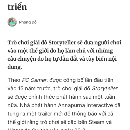
triển
Chuyên mục khác
Tin đã xem
Chào ngày mới
Tin 24h
Phong Đỗ
Đăng xuất
Tin thị trường
Tin 360
Trò chơi giải đố Storyteller sẽ đưa người chơi
vào một thế giới do họ làm chủ với những
Video
Magazine
câu chuyện do họ tự dẫn dắt và tùy biến nội
dung.
Sản phẩm khác
Theo
PC Gamer
, được công bố lần đầu tiên
vào 15 năm trước, trò chơi giải đố
Storyteller
Tiện ích
Bạn cần biết
sẽ được chính thức phát hành sau một tuần
nữa. Nhà phát hành Annapurna Interactive đã
Thông tin tòa soạn
Liên hệ quảng cáo
tung ra một trailer mới để thông báo với cả
thế giới rằng trò chơi sẽ cập bến Steam và