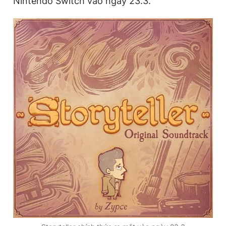
Nintendo Switch vào ngày 23.3.
Đọc Thanh Niên trên điện thoại
Theo dõi báo trên
Hotline
Liên hệ quảng cáo
0906 645 777
0908 780 404
Đặt báo
Quảng cáo
RSS
Tòa soạn
Chính sách bảo
Tổng biên tập: Nguyễn Ngọc Toàn
Phó tổng biên tập thường trực: Hải Thành
Phó tổng biên tập: Lâm Hiếu Dũng
Phó tổng biên tập: Trần Việt Hưng
Tổng thư ký tòa soạn: Đức Trung