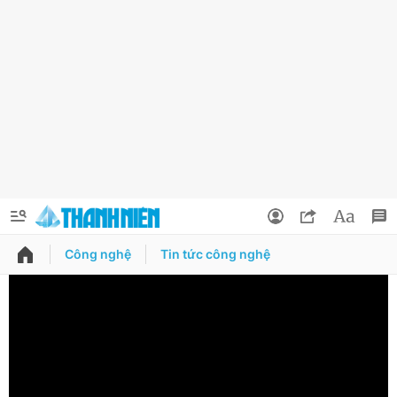
Công nghệ
Tin tức công nghệ
QUẢNG CÁO
ĐẶT BÁO
Thông tin tài khoản
Đổi mật khẩu
Chuyên mục
Tin đã lưu