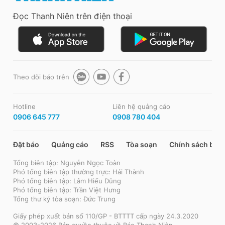
Đọc Thanh Niên trên điện thoại
Theo dõi báo trên
Hotline
Liên hệ quảng cáo
0906 645 777
0908 780 404
Đặt báo
Quảng cáo
RSS
Tòa soạn
Chính sách bảo
Tổng biên tập: Nguyễn Ngọc Toàn
Phó tổng biên tập thường trực: Hải Thành
Phó tổng biên tập: Lâm Hiếu Dũng
Phó tổng biên tập: Trần Việt Hưng
Tổng thư ký tòa soạn: Đức Trung
Giấy phép xuất bản số 110/GP - BTTTT cấp ngày 24.3.2020
© 2003-2026 Bản quyền thuộc về Báo Thanh Niên.