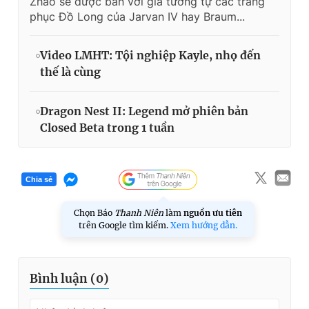
Zhao sẽ được bán với giá tương tự các trang
phục Đồ Long của Jarvan IV hay Braum...
Video LMHT: Tội nghiệp Kayle, nhọ đến
thế là cùng
Dragon Nest II: Legend mở phiên bản
Closed Beta trong 1 tuần
Chia sẻ
Chọn Báo
Thanh Niên
làm
nguồn ưu tiên
trên Google tìm kiếm.
Xem hướng dẫn.
Bình luận (
0
)