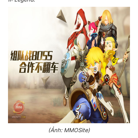
Giấy phép xuất bản số 110/GP - BTTTT cấp ngày 24.3.2020
© 2003-2026 Bản quyền thuộc về Báo Thanh Niên. Cấm sao
chép dưới mọi hình thức nếu không có sự chấp thuận bằng văn
bản. Phát triển bởi ePi Technologies, JSC.
(Ảnh: MMOSite)