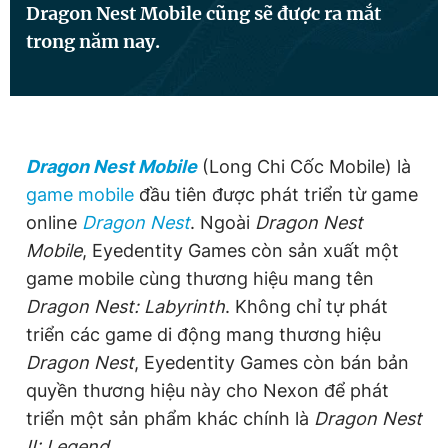
Dragon Nest Mobile cũng sẽ được ra mắt
trong năm nay.
Đọc Thanh Niên trên điện thoại
Dragon Nest Mobile
(Long Chi Cốc Mobile) là
Theo dõi báo trên
game mobile
đầu tiên được phát triển từ game
online
Dragon Nest
. Ngoài
Dragon Nest
Mobile
,
Eyedentity Games
còn sản xuất một
Hotline
Liên hệ quảng cáo
0906 645 777
0908 780 404
game mobile cùng thương hiệu
mang tên
Dragon Nest: Labyrinth
. Không chỉ tự phát
Đặt báo
Quảng cáo
RSS
Tòa soạn
Chính sách bảo
triển các
game di động
mang thương hiệu
Dragon Nest
, Eyedentity Games còn bán bản
Tổng biên tập: Nguyễn Ngọc Toàn
Phó tổng biên tập thường trực: Hải Thành
quyền thương hiệu này cho Nexon để phát
Phó tổng biên tập: Lâm Hiếu Dũng
Phó tổng biên tập: Trần Việt Hưng
triển một sản phẩm khác chính là
Dragon Nest
Tổng thư ký tòa soạn: Đức Trung
II: Legend
.