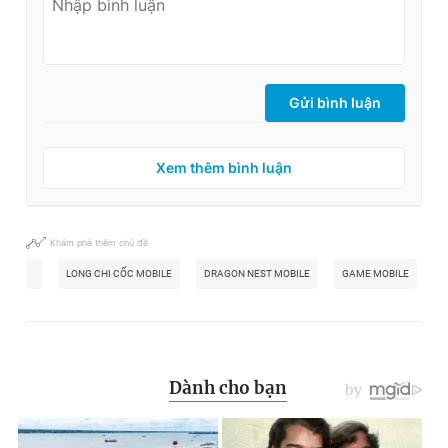
Gửi bình luận
Xem thêm bình luận
Khám phá thêm chủ đề
LONG CHI CỐC MOBILE
DRAGON NEST MOBILE
GAME MOBILE
T