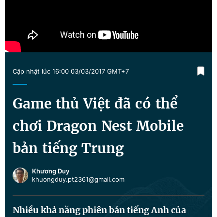
Chuyên mục khác
Tin đã xem
Chào ngày mới
Tin 24h
Đăng xuất
Tin thị trường
Tin 360
Cập nhật lúc 16:00 03/03/2017 GMT+7
Video
Magazine
Game thủ Việt đã có thể
chơi Dragon Nest Mobile
Sản phẩm khác
bản tiếng Trung
Tiện ích
Bạn cần biết
Khương Duy
Thông tin tòa soạn
Liên hệ quảng cáo
khuongduy.pt2361@gmail.com
Nhiều khả năng phiên bản tiếng Anh của