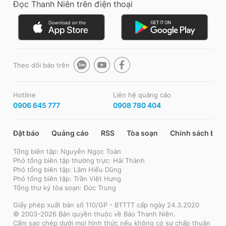
Đọc Thanh Niên trên điện thoại
Theo dõi báo trên
Hotline
Liên hệ quảng cáo
0906 645 777
0908 780 404
Đặt báo
Quảng cáo
RSS
Tòa soạn
Chính sách bảo
Tổng biên tập: Nguyễn Ngọc Toàn
Phó tổng biên tập thường trực: Hải Thành
Phó tổng biên tập: Lâm Hiếu Dũng
Phó tổng biên tập: Trần Việt Hưng
Tổng thư ký tòa soạn: Đức Trung
Giấy phép xuất bản số 110/GP - BTTTT cấp ngày 24.3.2020
© 2003-2026 Bản quyền thuộc về Báo Thanh Niên.
Cấm sao chép dưới mọi hình thức nếu không có sự chấp thuận