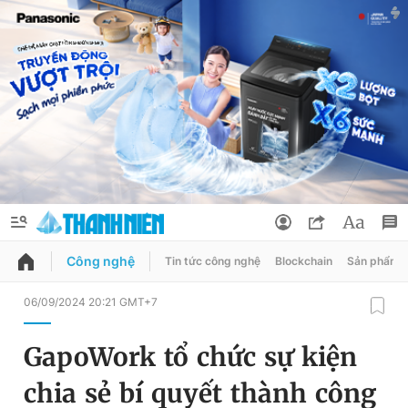
Công nghệ
Tin tức công nghệ
Blockchain
Sản phẩm
QUẢNG CÁO
ĐẶT BÁO
06/09/2024 20:21 GMT+7
Thông tin tài khoản
GapoWork tổ chức sự kiện
Đổi mật khẩu
Chuyên mục
chia sẻ bí quyết thành công
Tin đã lưu