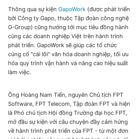
Giấy phép xuất bản số 110/GP - BTTTT cấp ngày 24.3.2020
Thông qua sự kiện
GapoWork
(được phát triển
© 2003-2026 Bản quyền thuộc về Báo Thanh Niên. Cấm sao
chép dưới mọi hình thức nếu không có sự chấp thuận bằng văn
bởi Công ty Gapo, thuộc Tập đoàn công nghệ
bản. Phát triển bởi ePi Technologies, JSC.
G-Group) cũng hướng tới mục tiêu đồng hành
cùng các doanh nghiệp Việt trên hành trình
phát triển. GapoWork sẽ giúp các tổ chức
củng cố "cái lõi" văn hóa doanh nghiệp, tối ưu
hóa quy trình vận hành và nâng cao hiệu suất
làm việc.
Ông Hoàng Nam Tiến, nguyên Chủ tịch FPT
Software, FPT Telecom, Tập đoàn FPT và hiện
là Phó chủ tịch Hội đồng Trường đại học FPT,
mở đầu sự kiện với câu chuyện đầy cảm hứng
về hành trình phát triển của FPT - từ một đơn