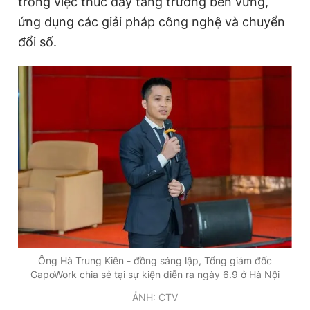
trong việc thúc đẩy tăng trưởng bền vững,
ứng dụng các giải pháp công nghệ và chuyển
đổi số.
Đọc Thanh Niên trên điện thoại
Theo dõi báo trên
Hotline
Liên hệ quảng cáo
0906 645 777
0908 780 404
Đặt báo
Quảng cáo
RSS
Tòa soạn
Chính sách bảo
Tổng biên tập: Nguyễn Ngọc Toàn
Ông Hà Trung Kiên - đồng sáng lập, Tổng giám đốc
Phó tổng biên tập thường trực: Hải Thành
GapoWork chia sẻ tại sự kiện diễn ra ngày 6.9 ở Hà Nội
Phó tổng biên tập: Lâm Hiếu Dũng
Phó tổng biên tập: Trần Việt Hưng
ẢNH: CTV
Tổng thư ký tòa soạn: Đức Trung