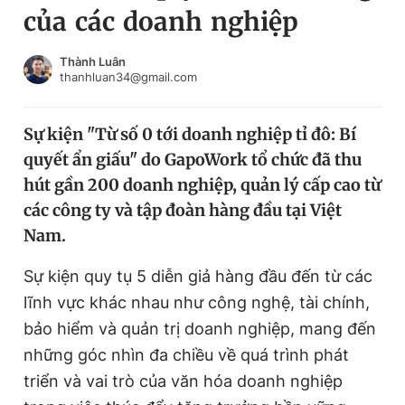
của các doanh nghiệp
Chuyên mục khác
Tin đã xem
Chào ngày mới
Tin 24h
Thành Luân
thanhluan34@gmail.com
Đăng xuất
Tin thị trường
Tin 360
Sự kiện "Từ số 0 tới doanh nghiệp tỉ đô: Bí
quyết ẩn giấu" do GapoWork tổ chức đã thu
Video
Magazine
hút gần 200 doanh nghiệp, quản lý cấp cao từ
các công ty và tập đoàn hàng đầu tại Việt
Nam.
Sản phẩm khác
Tiện ích
Sự kiện quy tụ 5 diễn giả hàng đầu đến từ các
Bạn cần biết
lĩnh vực khác nhau như công nghệ, tài chính,
bảo hiểm và quản trị doanh nghiệp, mang đến
Thông tin tòa soạn
Liên hệ quảng cáo
những góc nhìn đa chiều về quá trình phát
triển và vai trò của văn hóa doanh nghiệp