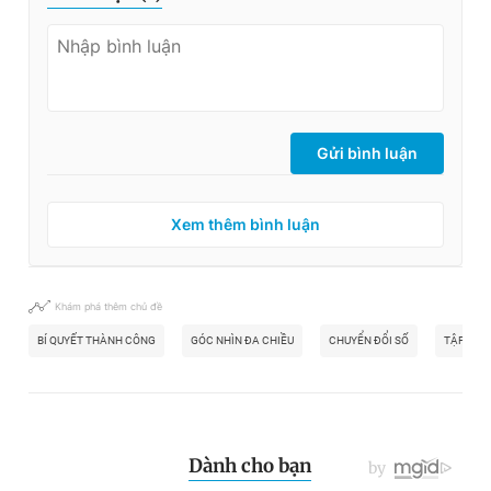
Gửi bình luận
Xem thêm bình luận
Khám phá thêm chủ đề
BÍ QUYẾT THÀNH CÔNG
GÓC NHÌN ĐA CHIỀU
CHUYỂN ĐỔI SỐ
TẬP ĐOÀ