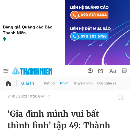
Bảng giá Quảng cáo Báo
Thanh Niên
Giải trí
Kết nối
Phim
Truyền hình
Đời nghệ sĩ
QUẢNG CÁO
ĐẶT BÁO
24/08/2023 10:26 GMT+7
Thông tin tài khoản
‘Gia đình mình vui bất
Đổi mật khẩu
Chuyên mục
thình lình’ tập 49: Thành
Tin đã lưu