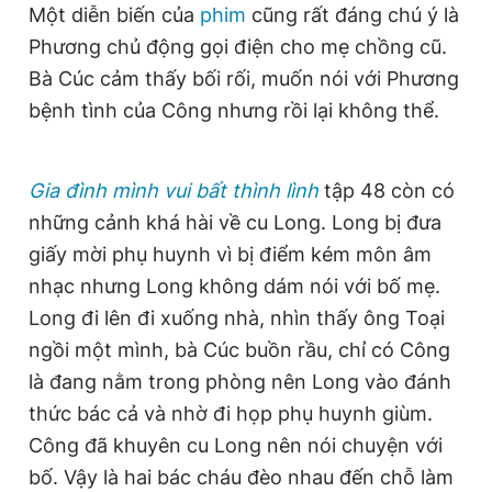
Một diễn biến của
phim
cũng rất đáng chú ý là
Giấy phép xuất bản số 110/GP - BTTTT cấp ngày 24.3.2020
© 2003-2026 Bản quyền thuộc về Báo Thanh Niên. Cấm sao
Phương chủ động gọi điện cho mẹ chồng cũ.
chép dưới mọi hình thức nếu không có sự chấp thuận bằng văn
Bà Cúc cảm thấy bối rối, muốn nói với Phương
bản. Phát triển bởi ePi Technologies, JSC.
bệnh tình của Công nhưng rồi lại không thể.
Gia đình mình vui bất thình lình
tập 48 còn có
những cảnh khá hài về cu Long. Long bị đưa
giấy mời phụ huynh vì bị điểm kém môn âm
nhạc nhưng Long không dám nói với bố mẹ.
Long đi lên đi xuống nhà, nhìn thấy ông Toại
ngồi một mình, bà Cúc buồn rầu, chỉ có Công
là đang nằm trong phòng nên Long vào đánh
thức bác cả và nhờ đi họp phụ huynh giùm.
Công đã khuyên cu Long nên nói chuyện với
bố. Vậy là hai bác cháu đèo nhau đến chỗ làm