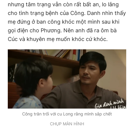
nhưng tâm trạng vẫn còn rất bất an, lo lắng
cho tình trạng bệnh của Công. Danh nhìn thấy
Đọc Thanh Niên trên điện thoại
mẹ đứng ở ban công khóc một mình sau khi
gọi điện cho Phương. Nên anh đã ra ôm bà
Cúc và khuyên mẹ muốn khóc cứ khóc.
Theo dõi báo trên
Hotline
Liên hệ quảng cáo
0906 645 777
0908 780 404
Đặt báo
Quảng cáo
RSS
Tòa soạn
Chính sách bảo
Tổng biên tập: Nguyễn Ngọc Toàn
Phó tổng biên tập thường trực: Hải Thành
Công trăn trối với cu Long rằng mình sắp chết
Phó tổng biên tập: Lâm Hiếu Dũng
CHỤP MÀN HÌNH
Phó tổng biên tập: Trần Việt Hưng
Tổng thư ký tòa soạn: Đức Trung