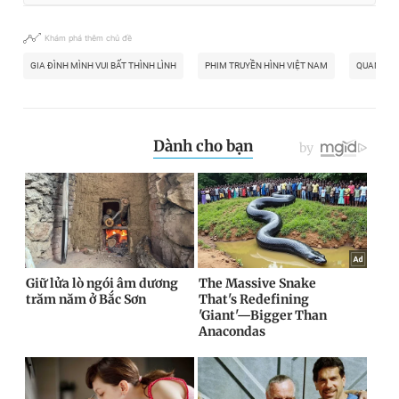
Khám phá thêm chủ đề
GIA ĐÌNH MÌNH VUI BẤT THÌNH LÌNH
PHIM TRUYỀN HÌNH VIỆT NAM
QUANG S