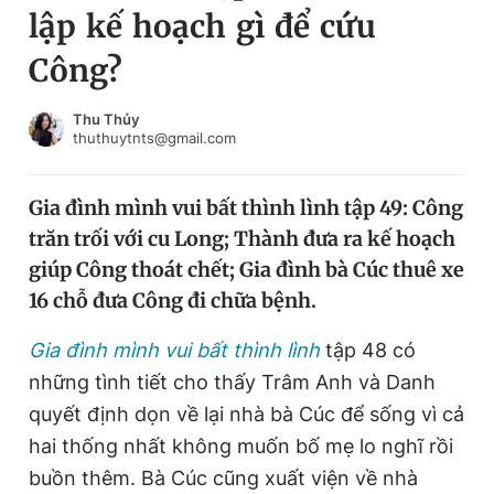
lập kế hoạch gì để cứu
Chuyên mục khác
Tin đã xem
Công?
Chào ngày mới
Tin 24h
Đăng xuất
Thu Thủy
thuthuytnts@gmail.com
Tin thị trường
Tin 360
Gia đình mình vui bất thình lình tập 49: Công
Video
Magazine
trăn trối với cu Long; Thành đưa ra kế hoạch
giúp Công thoát chết; Gia đình bà Cúc thuê xe
Sản phẩm khác
16 chỗ đưa Công đi chữa bệnh.
Tiện ích
Bạn cần biết
Gia đình mình vui bất thình lình
tập 48 có
những tình tiết cho thấy Trâm Anh và Danh
Thông tin tòa soạn
Liên hệ quảng cáo
quyết định dọn về lại nhà bà Cúc để sống vì cả
hai thống nhất không muốn bố mẹ lo nghĩ rồi
buồn thêm. Bà Cúc cũng xuất viện về nhà