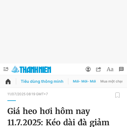
Tiêu dùng thông minh
Mới- Mới- Mới
Mua một chạm
QUẢNG CÁO
ĐẶT BÁO
11/07/2025 08:19 GMT+7
Thông tin tài khoản
Giá heo hơi hôm nay
Đổi mật khẩu
Chuyên mục
11.7.2025: Kéo dài đà giảm
Tin đã lưu