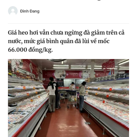
Chuyên mục khác
Đinh Đang
Tin đã xem
Chào ngày mới
Tin 24h
Đăng xuất
Giá heo hơi vẫn chưa ngừng đà giảm trên cả
Tin thị trường
Tin 360
nước, mức giá bình quân đã lùi về mốc
66.000 đồng/kg.
Video
Magazine
Sản phẩm khác
Tiện ích
Bạn cần biết
Thông tin tòa soạn
Liên hệ quảng cáo