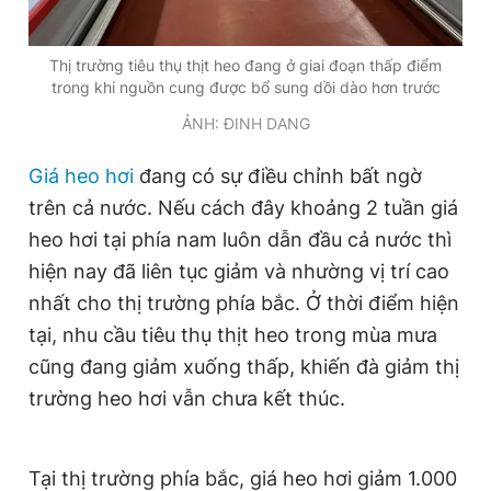
Thị trường tiêu thụ thịt heo đang ở giai đoạn thấp điểm
Đọc Thanh Niên trên điện thoại
trong khi nguồn cung được bổ sung dồi dào hơn trước
ẢNH: ĐINH DANG
Giá heo hơi
đang có sự điều chỉnh bất ngờ
trên cả nước. Nếu cách đây khoảng 2 tuần giá
Theo dõi báo trên
heo hơi tại phía nam luôn dẫn đầu cả nước thì
hiện nay đã liên tục giảm và nhường vị trí cao
Hotline
Liên hệ quảng cáo
0906 645 777
0908 780 404
nhất cho thị trường phía bắc. Ở thời điểm hiện
tại, nhu cầu tiêu thụ thịt heo trong mùa mưa
Đặt báo
Quảng cáo
RSS
Tòa soạn
Chính sách bảo
cũng đang giảm xuống thấp, khiến đà giảm thị
trường heo hơi vẫn chưa kết thúc.
Tổng biên tập: Nguyễn Ngọc Toàn
Phó tổng biên tập thường trực: Hải Thành
Phó tổng biên tập: Lâm Hiếu Dũng
Phó tổng biên tập: Trần Việt Hưng
Tổng thư ký tòa soạn: Đức Trung
Tại thị trường phía bắc, giá heo hơi giảm 1.000