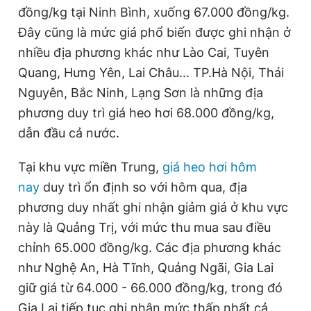
đồng/kg tại Ninh Bình, xuống 67.000 đồng/kg.
Giấy phép xuất bản số 110/GP - BTTTT cấp ngày 24.3.2020
© 2003-2026 Bản quyền thuộc về Báo Thanh Niên. Cấm sao
Đây cũng là mức giá phổ biến được ghi nhận ở
chép dưới mọi hình thức nếu không có sự chấp thuận bằng văn
nhiều địa phương khác như Lào Cai, Tuyên
bản. Phát triển bởi ePi Technologies, JSC.
Quang, Hưng Yên, Lai Châu... TP.Hà Nội, Thái
Nguyên, Bắc Ninh, Lạng Sơn là những địa
phương duy trì giá heo hơi 68.000 đồng/kg,
dẫn đầu cả nước.
Tại khu vực miền Trung,
giá heo hơi hôm
nay
duy trì ổn định so với hôm qua, địa
phương duy nhất ghi nhận giảm giá ở khu vực
này là Quảng Trị, với mức thu mua sau điều
chỉnh 65.000 đồng/kg. Các địa phương khác
như Nghệ An, Hà Tĩnh, Quảng Ngãi, Gia Lai
giữ giá từ 64.000 - 66.000 đồng/kg, trong đó
Gia Lai tiếp tục ghi nhận mức thấp nhất cả