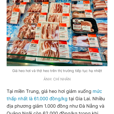
Đọc Thanh Niên trên điện thoại
Theo dõi báo trên
Hotline
Liên hệ quảng cáo
0906 645 777
0908 780 404
Giá heo hơi và thịt heo trên thị trường tiếp tục hạ nhiệt
ẢNH: CHÍ NHÂN
Đặt báo
Quảng cáo
RSS
Tòa soạn
Chính sách bảo
Tại miền Trung, giá heo hơi giảm xuống
mức
Tổng biên tập: Nguyễn Ngọc Toàn
Phó tổng biên tập thường trực: Hải Thành
thấp nhất là 61.000 đồng/kg
tại Gia Lai. Nhiều
Phó tổng biên tập: Lâm Hiếu Dũng
địa phương giảm 1.000 đồng như Đà Nẵng và
Phó tổng biên tập: Trần Việt Hưng
Tổng thư ký tòa soạn: Đức Trung
Quảng Ngãi còn 62.000 đồng/kg trong khi