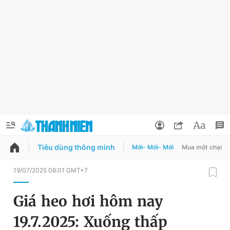
Tiêu dùng thông minh
Mới- Mới- Mới
Mua một chạm
QUẢNG CÁO
ĐẶT BÁO
19/07/2025 08:01 GMT+7
Thông tin tài khoản
Giá heo hơi hôm nay
Đổi mật khẩu
Chuyên mục
19.7.2025: Xuống thấp
Tin đã lưu