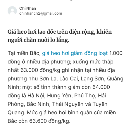
Chuyên mục khác
Chí Nhân
Tin đã xem
chinhancn2@gmail.com
Chào ngày mới
Tin 24h
Đăng xuất
Giá heo hơi lao dốc trên diện rộng, khiến
Tin thị trường
Tin 360
người chăn nuôi lo lắng.
Tại miền Bắc,
giá heo hơi giảm đồng loạt
1.000
Video
Magazine
đồng ở nhiều địa phương; xuống mức thấp
nhất 63.000 đồng/kg ghi nhận tại nhiều địa
Sản phẩm khác
phương như Sơn La, Lào Cai, Lạng Sơn, Quảng
Ninh; một số tỉnh thành giảm còn 64.000
Tiện ích
Bạn cần biết
đồng là Hà Nội, Hưng Yên, Phú Thọ, Hải
Phòng, Bắc Ninh, Thái Nguyên và Tuyên
Thông tin tòa soạn
Liên hệ quảng cáo
Quang. Mức giá heo hơi bình quân của miền
Bắc còn 63.600 đồng/kg.