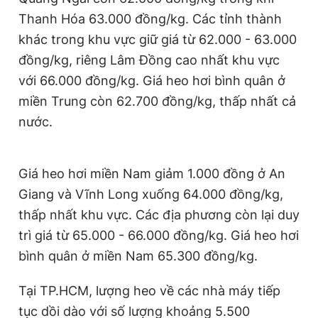
Giấy phép xuất bản số 110/GP - BTTTT cấp ngày 24.3.2020
Thanh Hóa 63.000 đồng/kg. Các tỉnh thành
© 2003-2026 Bản quyền thuộc về Báo Thanh Niên. Cấm sao
khác trong khu vực giữ giá từ 62.000 - 63.000
chép dưới mọi hình thức nếu không có sự chấp thuận bằng văn
bản. Phát triển bởi ePi Technologies, JSC.
đồng/kg, riêng Lâm Đồng cao nhất khu vực
với 66.000 đồng/kg. Giá heo hơi bình quân ở
miền Trung còn 62.700 đồng/kg, thấp nhất cả
nước.
Giá heo hơi miền Nam giảm 1.000 đồng ở An
Giang và Vĩnh Long xuống 64.000 đồng/kg,
thấp nhất khu vực. Các địa phương còn lại duy
trì giá từ 65.000 - 66.000 đồng/kg. Giá heo hơi
bình quân ở miền Nam 65.300 đồng/kg.
Tại TP.HCM, lượng heo về các nhà máy tiếp
tục dồi dào với số lượng khoảng 5.500