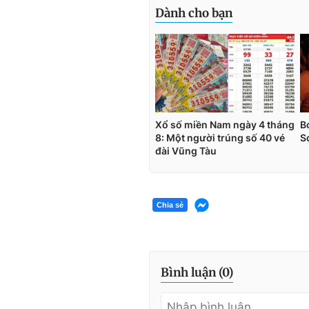
Chia sẻ
Bình luận (
0
)