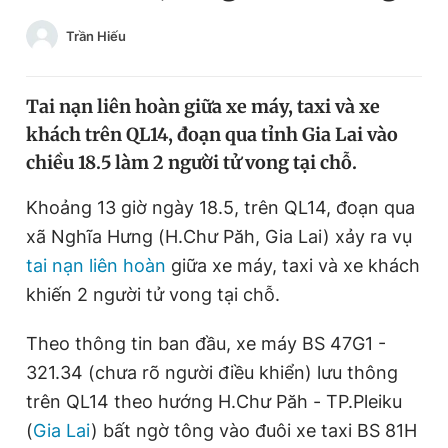
Chuyên mục khác
Trần Hiếu
Tin đã xem
Chào ngày mới
Tin 24h
Đăng xuất
Tai nạn liên hoàn giữa xe máy, taxi và xe
Tin thị trường
Tin 360
khách trên QL14, đoạn qua tỉnh Gia Lai vào
chiều 18.5 làm 2 người tử vong tại chỗ.
Video
Magazine
Khoảng 13 giờ ngày 18.5, trên QL14, đoạn qua
xã Nghĩa Hưng (H.Chư Păh, Gia Lai) xảy ra vụ
tai nạn liên hoàn
giữa xe máy, taxi và xe khách
Sản phẩm khác
khiến 2 người tử vong tại chỗ.
Tiện ích
Bạn cần biết
Theo thông tin ban đầu, xe máy BS 47G1 -
Thông tin tòa soạn
Liên hệ quảng cáo
321.34 (chưa rõ người điều khiển) lưu thông
trên QL14 theo hướng H.Chư Păh - TP.Pleiku
(
Gia Lai
) bất ngờ tông vào đuôi xe taxi BS 81H