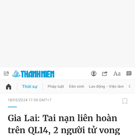
Thời sự
Pháp luật
Dân sinh
Lao động - Việc làm
Quy
QUẢNG CÁO
ĐẶT BÁO
18/05/2024 17:36 GMT+7
Thông tin tài khoản
Gia Lai: Tai nạn liên hoàn
Đổi mật khẩu
Chuyên mục
trên QL14, 2 người tử vong
Tin đã lưu