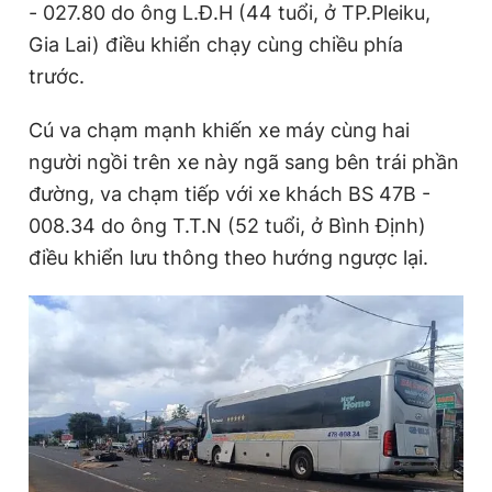
- 027.80 do ông L.Đ.H (44 tuổi, ở TP.Pleiku,
Gia Lai) điều khiển chạy cùng chiều phía
trước.
Đọc Thanh Niên trên điện thoại
Cú va chạm mạnh khiến xe máy cùng hai
người ngồi trên xe này ngã sang bên trái phần
đường, va chạm tiếp với xe khách BS 47B -
Theo dõi báo trên
008.34 do ông T.T.N (52 tuổi, ở Bình Định)
điều khiển lưu thông theo hướng ngược lại.
Hotline
Liên hệ quảng cáo
0906 645 777
0908 780 404
Đặt báo
Quảng cáo
RSS
Tòa soạn
Chính sách bảo
Tổng biên tập: Nguyễn Ngọc Toàn
Phó tổng biên tập thường trực: Hải Thành
Phó tổng biên tập: Lâm Hiếu Dũng
Phó tổng biên tập: Trần Việt Hưng
Tổng thư ký tòa soạn: Đức Trung