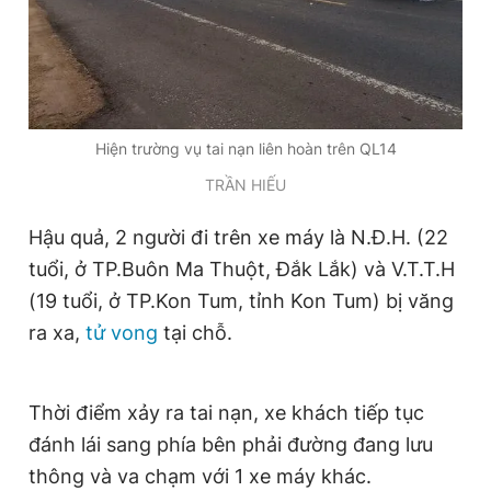
Giấy phép xuất bản số 110/GP - BTTTT cấp ngày 24.3.2020
© 2003-2026 Bản quyền thuộc về Báo Thanh Niên. Cấm sao
chép dưới mọi hình thức nếu không có sự chấp thuận bằng văn
bản. Phát triển bởi ePi Technologies, JSC.
Hiện trường vụ tai nạn liên hoàn trên QL14
TRẦN HIẾU
Hậu quả, 2 người đi trên xe máy là N.Đ.H. (22
tuổi, ở TP.Buôn Ma Thuột, Đắk Lắk) và V.T.T.H
(19 tuổi, ở TP.Kon Tum, tỉnh Kon Tum) bị văng
ra xa,
tử vong
tại chỗ.
Thời điểm xảy ra tai nạn, xe khách tiếp tục
đánh lái sang phía bên phải đường đang lưu
thông và va chạm với 1 xe máy khác.