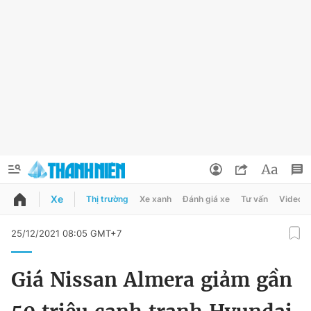
Xe
Thị trường
Xe xanh
Đánh giá xe
Tư vấn
Video
QUẢNG CÁO
ĐẶT BÁO
25/12/2021 08:05 GMT+7
Thông tin tài khoản
Giá Nissan Almera giảm gần
Đổi mật khẩu
Chuyên mục
Tin đã lưu