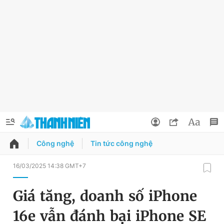
Công nghệ
Tin tức công nghệ
QUẢNG CÁO
ĐẶT BÁO
16/03/2025 14:38 GMT+7
Thông tin tài khoản
Giá tăng, doanh số iPhone
Đổi mật khẩu
Chuyên mục
16e vẫn đánh bại iPhone SE
Tin đã lưu