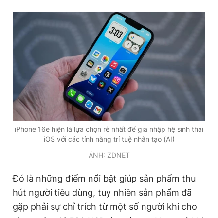
Đọc Thanh Niên trên điện thoại
Theo dõi báo trên
Hotline
Liên hệ quảng cáo
iPhone 16e hiện là lựa chọn rẻ nhất để gia nhập hệ sinh thái
0906 645 777
0908 780 404
iOS với các tính năng trí tuệ nhân tạo (AI)
ẢNH: ZDNET
Đặt báo
Quảng cáo
RSS
Tòa soạn
Chính sách bảo
Tổng biên tập: Nguyễn Ngọc Toàn
Đó là những điểm nổi bật giúp sản phẩm thu
Phó tổng biên tập thường trực: Hải Thành
hút người tiêu dùng, tuy nhiên sản phẩm đã
Phó tổng biên tập: Lâm Hiếu Dũng
Phó tổng biên tập: Trần Việt Hưng
gặp phải sự chỉ trích từ một số người khi cho
Tổng thư ký tòa soạn: Đức Trung