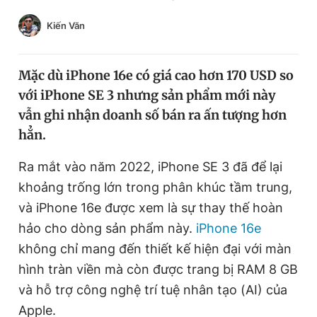
Chuyên mục khác
Kiến Văn
Tin đã xem
Chào ngày mới
Tin 24h
Đăng xuất
Mặc dù iPhone 16e có giá cao hơn 170 USD so
Tin thị trường
Tin 360
với iPhone SE 3 nhưng sản phẩm mới này
vẫn ghi nhận doanh số bán ra ấn tượng hơn
hẳn.
Video
Magazine
Ra mắt vào năm 2022, iPhone SE 3 đã để lại
khoảng trống lớn trong phân khúc tầm trung,
Sản phẩm khác
và iPhone 16e được xem là sự thay thế hoàn
Tiện ích
Bạn cần biết
hảo cho dòng sản phẩm này.
iPhone 16e
không chỉ mang đến thiết kế hiện đại với màn
Thông tin tòa soạn
Liên hệ quảng cáo
hình tràn viền mà còn được trang bị RAM 8 GB
và hỗ trợ công nghệ trí tuệ nhân tạo (AI) của
Apple.