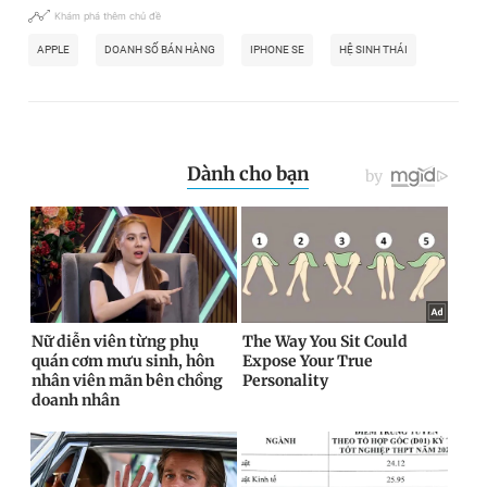
Khám phá thêm chủ đề
APPLE
DOANH SỐ BÁN HÀNG
IPHONE SE
HỆ SINH THÁI