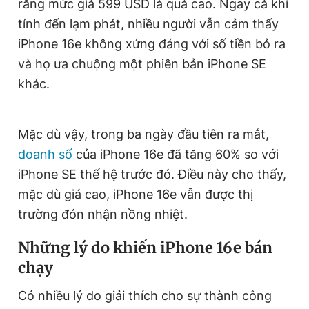
rằng mức giá 599 USD là quá cao. Ngay cả khi
Giấy phép xuất bản số 110/GP - BTTTT cấp ngày 24.3.2020
tính đến lạm phát, nhiều người vẫn cảm thấy
© 2003-2026 Bản quyền thuộc về Báo Thanh Niên. Cấm sao
chép dưới mọi hình thức nếu không có sự chấp thuận bằng văn
iPhone 16e không xứng đáng với số tiền bỏ ra
bản. Phát triển bởi ePi Technologies, JSC.
và họ ưa chuộng một phiên bản iPhone SE
khác.
Mặc dù vậy, trong ba ngày đầu tiên ra mắt,
doanh số
của iPhone 16e đã tăng 60% so với
iPhone SE thế hệ trước đó. Điều này cho thấy,
mặc dù giá cao, iPhone 16e vẫn được thị
trường đón nhận nồng nhiệt.
Những lý do khiến iPhone 16e bán
chạy
Có nhiều lý do giải thích cho sự thành công