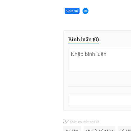
Chia sẻ
Bình luận (
0
)
Khám phá thêm chủ đề
THU MUA
GIÁ TIÊU HÔM NAY
TIÊU T