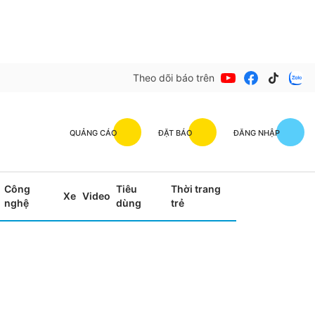
Theo dõi báo trên
QUẢNG CÁO
ĐẶT BÁO
ĐĂNG NHẬP
Công
Tiêu
Thời trang
Xe
Video
nghệ
dùng
trẻ