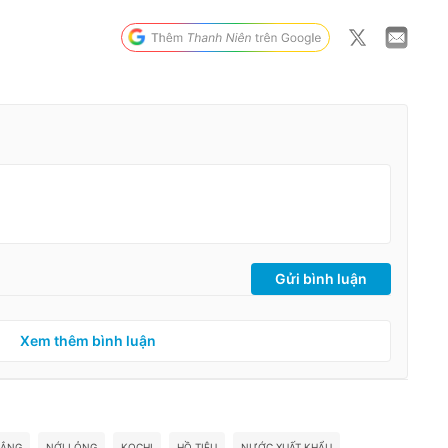
Gửi bình luận
Xem thêm bình luận
RẮNG
NỚI LỎNG
KOCHI
HỒ TIÊU
NƯỚC XUẤT KHẨU