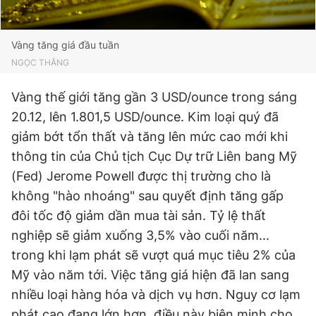
Giấy phép xuất bản số 110/GP - BTTTT cấp ngày 24.3.2020
© 2003-2026 Bản quyền thuộc về Báo Thanh Niên. Cấm sao
chép dưới mọi hình thức nếu không có sự chấp thuận bằng văn
Vàng tăng giá đầu tuần
bản. Phát triển bởi ePi Technologies, JSC.
NGỌC THẮNG
Vàng thế giới tăng gần 3 USD/ounce trong sáng
20.12, lên 1.801,5 USD/ounce. Kim loại quý đã
giảm bớt tổn thất và tăng lên mức cao mới khi
thông tin của Chủ tịch Cục Dự trữ Liên bang Mỹ
(Fed) Jerome Powell được thị trường cho là
không "hào nhoáng" sau quyết định tăng gấp
đôi tốc độ giảm dần mua tài sản. Tỷ lệ thất
nghiệp sẽ giảm xuống 3,5% vào cuối năm...
trong khi lạm phát sẽ vượt quá mục tiêu 2% của
Mỹ vào năm tới. Việc tăng giá hiện đã lan sang
nhiều loại hàng hóa và dịch vụ hơn. Nguy cơ lạm
phát cao đang lớn hơn, điều này biện minh cho