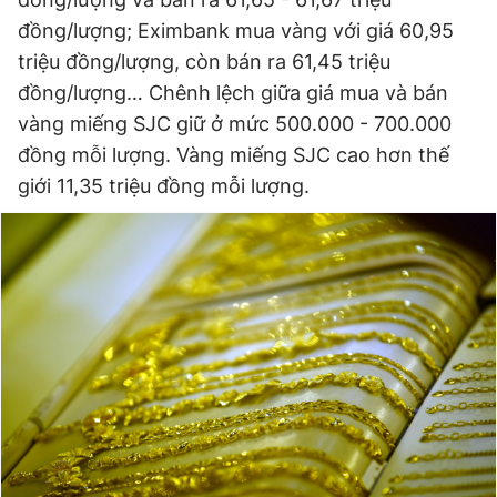
đồng/lượng; Eximbank mua vàng với giá 60,95
triệu đồng/lượng, còn bán ra 61,45 triệu
Đọc Thanh Niên trên điện thoại
đồng/lượng… Chênh lệch giữa giá mua và bán
vàng miếng SJC giữ ở mức 500.000 - 700.000
đồng mỗi lượng. Vàng miếng SJC cao hơn thế
giới 11,35 triệu đồng mỗi lượng.
Theo dõi báo trên
Hotline
Liên hệ quảng cáo
0906 645 777
0908 780 404
Đặt báo
Quảng cáo
RSS
Tòa soạn
Chính sách bảo
Tổng biên tập: Nguyễn Ngọc Toàn
Phó tổng biên tập thường trực: Hải Thành
Phó tổng biên tập: Lâm Hiếu Dũng
Phó tổng biên tập: Trần Việt Hưng
Tổng thư ký tòa soạn: Đức Trung