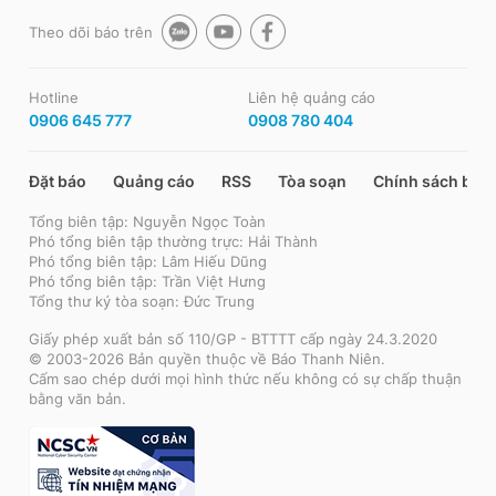
Theo dõi báo trên
Hotline
Liên hệ quảng cáo
0906 645 777
0908 780 404
Đặt báo
Quảng cáo
RSS
Tòa soạn
Chính sách bảo
Tổng biên tập: Nguyễn Ngọc Toàn
Phó tổng biên tập thường trực: Hải Thành
Phó tổng biên tập: Lâm Hiếu Dũng
Phó tổng biên tập: Trần Việt Hưng
Tổng thư ký tòa soạn: Đức Trung
Giấy phép xuất bản số 110/GP - BTTTT cấp ngày 24.3.2020
© 2003-2026 Bản quyền thuộc về Báo Thanh Niên.
Cấm sao chép dưới mọi hình thức nếu không có sự chấp thuận
bằng văn bản.