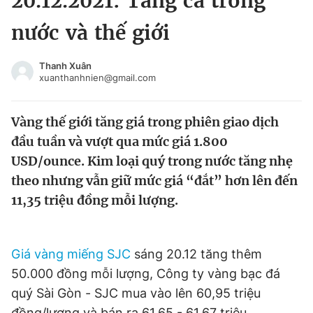
20.12.2021: Tăng cả trong
Chuyên mục khác
nước và thế giới
Tin đã xem
Chào ngày mới
Tin 24h
Thanh Xuân
Đăng xuất
xuanthanhnien@gmail.com
Tin thị trường
Tin 360
Vàng thế giới tăng giá trong phiên giao dịch
Video
Magazine
đầu tuần và vượt qua mức giá 1.800
USD/ounce. Kim loại quý trong nước tăng nhẹ
theo nhưng vẫn giữ mức giá “đắt” hơn lên đến
Sản phẩm khác
11,35 triệu đồng mỗi lượng.
Tiện ích
Bạn cần biết
Giá vàng miếng SJC
sáng 20.12 tăng thêm
Thông tin tòa soạn
Liên hệ quảng cáo
50.000 đồng mỗi lượng, Công ty vàng bạc đá
quý Sài Gòn - SJC mua vào lên 60,95 triệu
đồng/lượng và bán ra 61,65 - 61,67 triệu