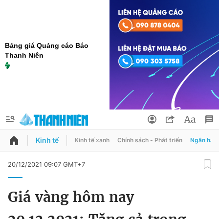
Bảng giá Quảng cáo Báo
Thanh Niên
Kinh tế
Kinh tế xanh
Chính sách - Phát triển
Ngân hàn
QUẢNG CÁO
ĐẶT BÁO
20/12/2021 09:07 GMT+7
Thông tin tài khoản
Giá vàng hôm nay
Đổi mật khẩu
Chuyên mục
Tin đã lưu